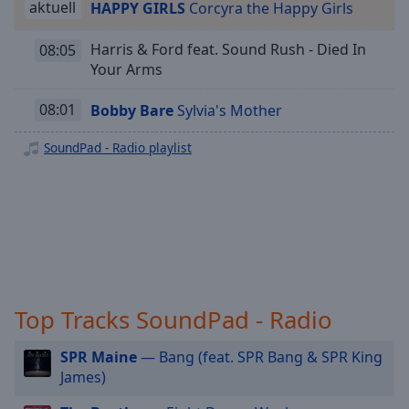
aktuell
HAPPY GIRLS
Corcyra the Happy Girls
Playback
Rate
Harris & Ford feat. Sound Rush - Died In
08:05
Chapters
Your Arms
Chapters
08:01
Bobby Bare
Sylvia's Mother
Descriptions
SoundPad - Radio playlist
descriptions
off
,
selected
Subtitles
subtitles
settings
,
Top Tracks SoundPad - Radio
opens
subtitles
SPR Maine
— Bang (feat. SPR Bang & SPR King
settings
James)
dialog
subtitles