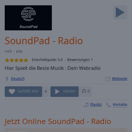
Backward
Skip
Forward
Mute
Current
Time
0:00
SoundPad - Radio
/
Duration
-:-
rock
pop
Loaded
:
0.00%
Einschaltquote:
5.0
Bewertungen
:
1
Stream
Hier Spielt die Beste Musik : Dein Webradio
Type
LIVE
Deutsch
Webseite
Seek to
live,
currently
Gefällt mir
4
Hören
0
behind
live
LIVE
Remaining
Playlist
Kontakte
Time
-
-:-
Jetzt Online SoundPad - Radio
1x