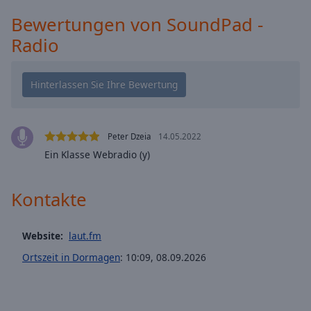
cancel
Bewertungen von SoundPad -
and
Radio
close
the
window.
Text
Color
Peter Dzeia
14.05.2022
Ein Klasse Webradio (y)
Opacity
Kontakte
Text
Background
Color
Website:
laut.fm
Ortszeit in Dormagen
:
10:09
,
08.09.2026
Opacity