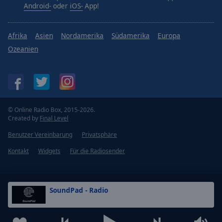
Android-
oder
iOS-
App!
Afrika
Asien
Nordamerika
Südamerika
Europa
Ozeanien
© Online Radio Box, 2015-2026.
Created by
Final Level
Benutzer Vereinbarung
Privatsphäre
Kontakt
Widgets
Für die Radiosender
SoundPad - Radio