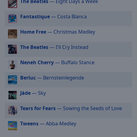
The Beatles
— Eight Days a Week
off
,
selected
Fantastique
— Costa Blanca
Audio
Track
Home Free
— Christmas Medley
Picture-
in-
The Beatles
— I'll Cry Instead
Picture
Fullscreen
This
Neneh Cherry
— Buffalo Stance
is
a
Berluc
— Bernsteinlegende
modal
window.
Jäde
— Sky
Beginning
Tears for Fears
— Sowing the Seeds of Love
of
dialog
window.
Tweens
— Abba-Medley
Escape
will