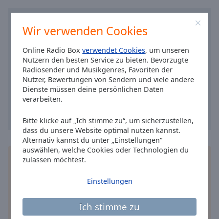
Caption
Area
Background
Wir verwenden Cookies
Color
Online Radio Box
verwendet Cookies
, um unseren
Nutzern den besten Service zu bieten. Bevorzugte
Opacity
Radiosender und Musikgenres, Favoriten der
Nutzer, Bewertungen von Sendern und viele andere
Dienste müssen deine persönlichen Daten
Font
verarbeiten.
Size
Bitte klicke auf „Ich stimme zu“, um sicherzustellen,
Text
dass du unsere Website optimal nutzen kannst.
Edge
Alternativ kannst du unter „Einstellungen“
auswählen, welche Cookies oder Technologien du
Style
Installieren Sie gratis
Gratisapp
auf Ihrem
zulassen möchtest.
Smartphone die Online Radio Box-App und hören
Font
Sie Ihr Lieblingsradio online an, wo Sie immer
Einstellungen
Family
wollen.
Ich stimme zu