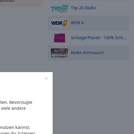
Top 20 Radio
WDR 4
SchlagerPlanet - 100% Schlager
Radio Almrausch
eten. Bevorzugte
viele andere
 nutzen kannst.
ogien du zulassen