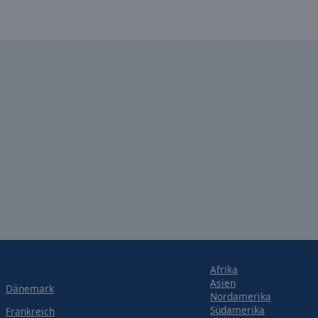
Afrika
Asien
Dänemark
Nordamerika
Südamerika
Frankreich