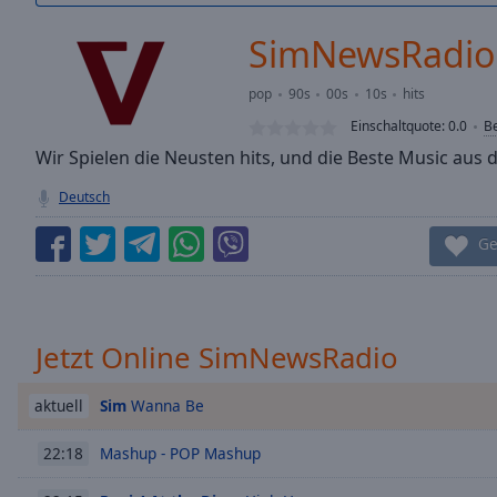
/
Duration
-:-
SimNewsRadio
Loaded
:
0.00%
pop
90s
00s
10s
hits
0:00
Einschaltquote:
0.0
B
Stream
Type
Wir Spielen die Neusten hits, und die Beste Music aus d
LIVE
Seek to
Deutsch
live,
currently
behind
Ge
live
LIVE
Remaining
Time
-
-:-
Jetzt Online SimNewsRadio
1x
Playback
Sim
Wanna Be
aktuell
Rate
Mashup - POP Mashup
22:18
Chapters