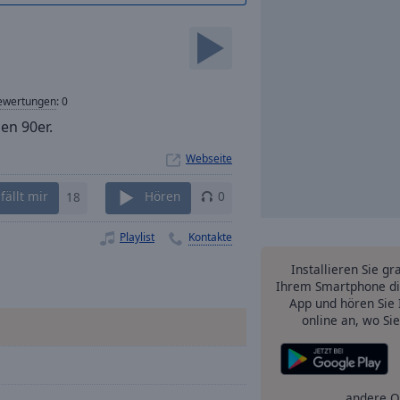
ewertungen
:
0
en 90er.
Webseite
fällt mir
18
Hören
0
Playlist
Kontakte
Installieren Sie gr
Ihrem Smartphone di
App und hören Sie 
online an, wo Si
andere O