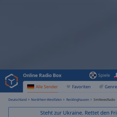
Video
Player
is
loading.
Play
Video
Online Radio Box
Spiele
Play
Skip
Alle Sender
Favoriten
Genre
Backward
Skip
Forward
Deutschland
Nordrhein-Westfalen
Recklinghausen
SimNewsRadio
Mute
Current
Steht zur Ukraine. Rettet den Fr
Time
0:00