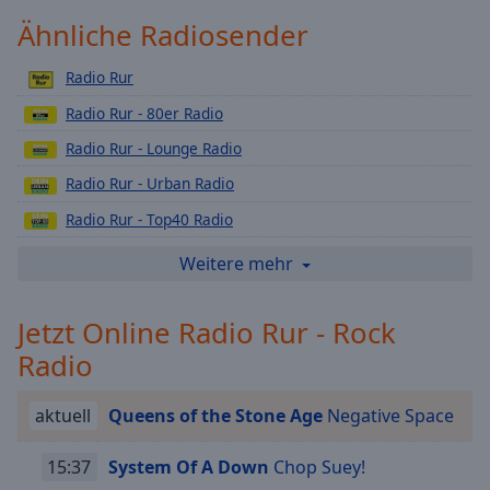
Playback
Ähnliche Radiosender
Rate
Radio Rur
Chapters
Radio Rur - 80er Radio
Chapters
Radio Rur - Lounge Radio
Descriptions
Radio Rur - Urban Radio
descriptions
Radio Rur - Top40 Radio
off
,
selected
Radio Rur - DeutschPop
Weitere mehr
Radio Rur - Schlager Radio
Subtitles
Jetzt Online Radio Rur - Rock
Radio Rur - Love Radio
subtitles
Radio
settings
,
Radio Rur - 90er Radio
opens
Radio Rur - Dein Karnevals Radio
subtitles
aktuell
Queens of the Stone Age
Negative Space
settings
Radio Rur - Dein Weihnachts Radio
dialog
15:37
System Of A Down
Chop Suey!
Radio Rur - 2000er
subtitles