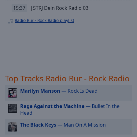
off
,
Radio Rur - Oldie
15:37
|STRJ Dein Rock Radio 03
selected
Radio Rur - Rock Classic
Radio Rur - Rock Radio playlist
Audio
Radio Rur - Hip Hop
Track
Radio Rur - New Country
Picture-
Radio Rur - Singer Songwriter
in-
Picture
Radio Rur - Dance
Fullscreen
This
Radio Rur - Sommer
is
a
Top Tracks Radio Rur - Rock Radio
modal
window.
Marilyn Manson
— Rock Is Dead
Beginning
Rage Against the Machine
— Bullet In the
of
Head
dialog
window.
The Black Keys
— Man On A Mission
Escape
will