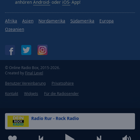
anhören
Android-
oder
iOS-
App!
Afrika
Asien
Nordamerika
Südamerika
Europa
Ozeanien
© Online Radio Box, 2015-2026.
Created by
Final Level
Benutzer Vereinbarung
Privatsphäre
Kontakt
Widgets
Für die Radiosender
Radio Rur - Rock Radio