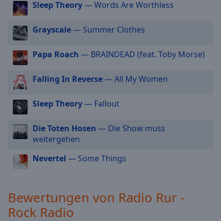
Sleep Theory
— Words Are Worthless
cancel
and
Grayscale
— Summer Clothes
close
the
window.
Papa Roach
— BRAINDEAD (feat. Toby Morse)
Text
Falling In Reverse
— All My Women
Color
Sleep Theory
— Fallout
Opacity
Die Toten Hosen
— Die Show muss
weitergehen
Text
Background
Nevertel
— Some Things
Color
Bewertungen von Radio Rur -
Opacity
Rock Radio