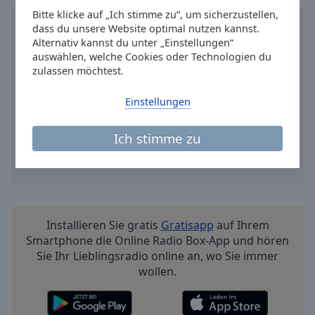
Reset
Bitte klicke auf „Ich stimme zu“, um sicherzustellen,
Done
dass du unsere Website optimal nutzen kannst.
Close
Alternativ kannst du unter „Einstellungen“
Modal
Dialog
auswählen, welche Cookies oder Technologien du
End
zulassen möchtest.
of
dialog
Einstellungen
window.
Ich stimme zu
Installieren Sie gratis
Gratisapp
auf Ihrem
Smartphone die Online Radio Box-App und hören
Sie Ihr Lieblingsradio online an, wo Sie immer
wollen.