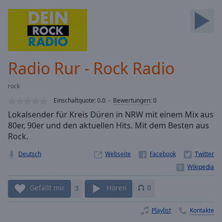
Backward
Skip
Forward
Mute
Current
Time
0:00
Radio Rur - Rock Radio
/
Duration
-:-
rock
Loaded
:
0.00%
Einschaltquote:
0.0
Bewertungen
:
0
Stream
Lokalsender für Kreis Düren in NRW mit einem Mix aus
Type
LIVE
80er, 90er und den aktuellen Hits. Mit dem Besten aus
Seek to
Rock.
live,
currently
Deutsch
Webseite
behind
live
LIVE
Remaining
Time
-
Gefällt mir
3
Hören
0
-:-
Playlist
Kontakte
1x