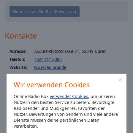
Caption
Area
Background
Color
Kontakte
Opacity
Adresse:
August-Klotz-Strasse 21, 52349 Düren
Font
Telefon:
+02421/12080
Size
Website:
www.radiorur.de
Email:
redaktion@radiorur.de
Text
Wir verwenden Cookies
Facebook:
@radiorur
Edge
Twitter:
@radiorur
Style
Online Radio Box
verwendet Cookies
, um unseren
Instagram:
@radiorur
Nutzern den besten Service zu bieten. Bevorzugte
Radiosender und Musikgenres, Favoriten der
Ortszeit in Düren
:
17:43
,
08.08.2026
Font
Nutzer, Bewertungen von Sendern und viele andere
Family
Dienste müssen deine persönlichen Daten
verarbeiten.