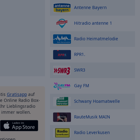
Antenne Bayern
Hitradio antenne 1
Radio Heimatmelodie
RPR1.
SWR3
Gay FM
atis
Gratisapp
auf
e Online Radio Box-
Schwany Hoamatwelle
Ihr Lieblingsradio
e immer wollen.
RauteMusik MAIN
Radio Leverkusen
ptionen