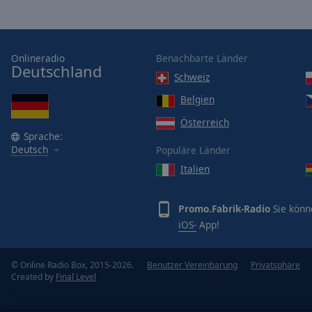
Opacity
Font
Onlineradio
Benachbarte Länder
Deutschland
Size
Schweiz
Belgien
Text
Österreich
Edge
Sprache:
Style
Deutsch
Populäre Länder
Italien
Font
Family
Promo.Fabrik-Radio
Sie könn
iOS-
App!
Reset
Done
© Online Radio Box, 2015-2026.
Benutzer Vereinbarung
Privatsphäre
Close
Created by
Final Level
Modal
Dialog
End