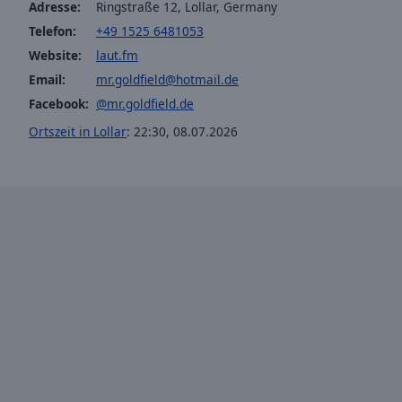
window.
Adresse:
Ringstraße 12, Lollar, Germany
Telefon:
+49 1525 6481053
Text
Website:
laut.fm
Color
Email:
mr.goldfield@hotmail.de
Facebook:
@mr.goldfield.de
Opacity
Ortszeit in Lollar
:
22:30
,
08.07.2026
Text
Background
Color
Opacity
Caption
Area
Background
Color