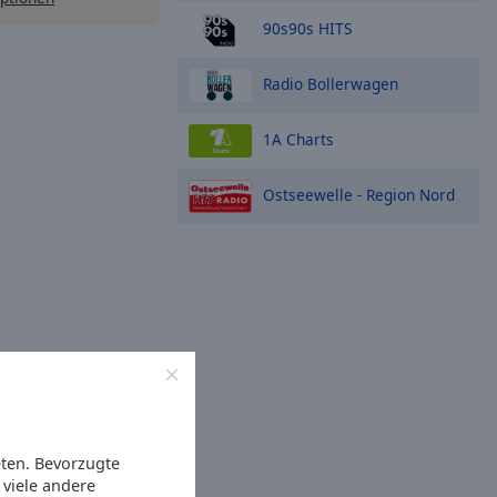
90s90s HITS
Radio Bollerwagen
1A Charts
Ostseewelle - Region Nord
eten. Bevorzugte
viele andere