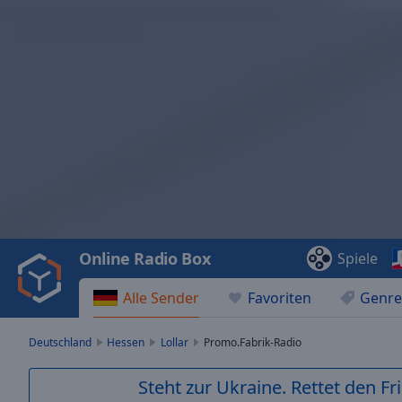
Video
Player
is
loading.
Play
Video
Online Radio Box
Spiele
Play
Skip
Alle Sender
Favoriten
Genre
Backward
Skip
Forward
Deutschland
Hessen
Lollar
Promo.Fabrik-Radio
Mute
Current
Steht zur Ukraine. Rettet den Fr
Time
0:00