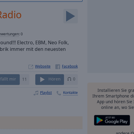
Radio
ewertungen
:
0
ound!!! Electro, EBM, Neo Folk,
Fabrik immer mit den neuesten
Webseite
fällt mir
11
Hören
0
Installieren Sie gr
Playlist
Kontakte
Ihrem Smartphone di
App und hören Sie 
online an, wo Si
andere O