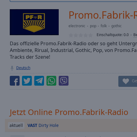
/
Duration
-:-
Promo.Fabrik-
Loaded
:
0.00%
electronic
pop
folk
gothic
0:00
Einschaltquote:
0.0
B
Stream
Type
Das offizielle Promo.Fabrik-Radio oder so geht Untergr
LIVE
Ambiente, Rirual, Industrial, Gothic, Pop, von Promo.
Seek to
live,
Tracks der Szene!
currently
behind
Deutsch
live
LIVE
Remaining
Ge
Time
-
-:-
1x
Jetzt Online Promo.Fabrik-Radio
Playback
Rate
VAST
Dirty Hole
aktuell
Chapters