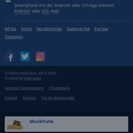
Smartphone mit der Android- oder iOS-App anhören
Android-
oder
iOS-
App!
Afrika
Asien
Nordamerika
Südamerika
Europa
Ozeanien
© Online Radio Box, 2015-2026.
Created by
Final Level
Benutzer Vereinbarung
Privatsphäre
Kontakt
Widgets
Für die Radiosender
MusikTruhe