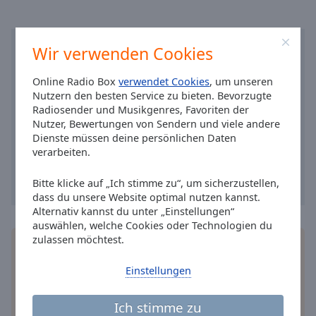
Caption
Area
Background
Color
Wir verwenden Cookies
Online Radio Box
verwendet Cookies
, um unseren
Opacity
Nutzern den besten Service zu bieten. Bevorzugte
Radiosender und Musikgenres, Favoriten der
Nutzer, Bewertungen von Sendern und viele andere
Font
Dienste müssen deine persönlichen Daten
Size
verarbeiten.
Bitte klicke auf „Ich stimme zu“, um sicherzustellen,
Text
dass du unsere Website optimal nutzen kannst.
Edge
Alternativ kannst du unter „Einstellungen“
Style
auswählen, welche Cookies oder Technologien du
zulassen möchtest.
Installieren Sie gratis
Gratisapp
auf Ihrem
Font
Smartphone die Online Radio Box-App und hören
Einstellungen
Family
Sie Ihr Lieblingsradio online an, wo Sie immer
wollen.
Ich stimme zu