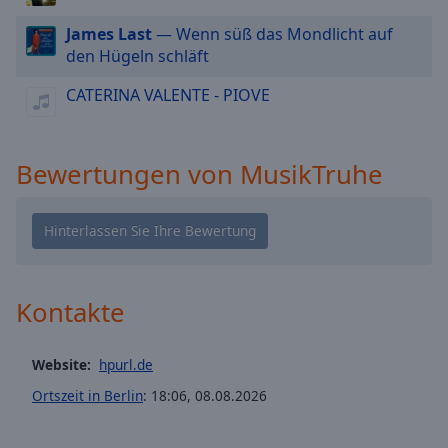
cancel
James Last
— Wenn süß das Mondlicht auf
and
den Hügeln schläft
close
the
CATERINA VALENTE - PIOVE
window.
Text
Bewertungen von MusikTruhe
Color
Opacity
Text
Kontakte
Background
Color
Website:
hpurl.de
Opacity
Ortszeit in Berlin
:
18:06
,
08.08.2026