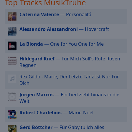
Top Tracks MusikTruhe
off
,
selected
Caterina Valente
— Personalitá
Audio
Track
Alessandro Alessandroni
— Hovercraft
Picture-
in-
La Bionda
— One for You One for Me
Picture
Fullscreen
Hildegard Knef
— Für Mich Soll's Rote Rosen
This
Regnen
is
a
Rex Gildo - Marie, Der Letzte Tanz Ist Nur Für
modal
Dich
window.
Jürgen Marcus
— Ein Lied zieht hinaus in die
Beginning
Welt
of
dialog
Robert Charlebois
— Marie-Noël
window.
Escape
Gerd Böttcher
— Für Gaby tu ich alles
will