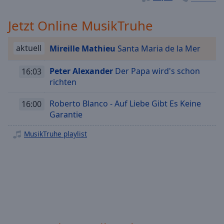
Playback
Rate
Jetzt Online MusikTruhe
Chapters
aktuell
Mireille Mathieu
Santa Maria de la Mer
Chapters
Peter Alexander
Der Papa wird's schon
16:03
Descriptions
richten
descriptions
Roberto Blanco - Auf Liebe Gibt Es Keine
off
,
16:00
Garantie
selected
MusikTruhe playlist
Subtitles
subtitles
settings
,
opens
subtitles
settings
dialog
subtitles