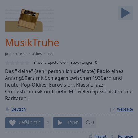
Backward
Skip
Forward
Mute
Current
Time
0:00
MusikTruhe
/
Duration
-:-
pop
classic
oldies
hits
Loaded
:
0.00%
Einschaltquote:
0.0
Bewertungen
:
0
Stream
Das "kleine" (sehr persönlich gefärbte) Radio eines
Type
LIVE
Anfang50ers mit Schlagern zwischen 1930ern und
Seek to
heute, Pop-Oldies, Eurovision, Klassik, Jazz,
live,
Orchestermusik und mehr. Mit vielen Spezialitäten und
currently
Raritäten!
behind
live
LIVE
Remaining
Deutsch
Webseite
Time
-
-:-
Gefällt mir
4
Hören
0
1x
Playlist
Kontakte