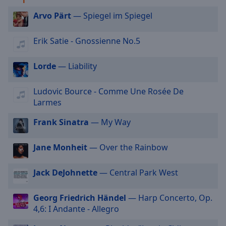
off
,
Arvo Pärt
— Spiegel im Spiegel
selected
Audio
Erik Satie - Gnossienne No.5
Track
Lorde
— Liability
Picture-
in-
Picture
Ludovic Bource - Comme Une Rosée De
Fullscreen
This
Larmes
is
Frank Sinatra
— My Way
a
modal
window.
Jane Monheit
— Over the Rainbow
Beginning
Jack DeJohnette
— Central Park West
of
dialog
Georg Friedrich Händel
— Harp Concerto, Op.
window.
4,6: I Andante - Allegro
Escape
will