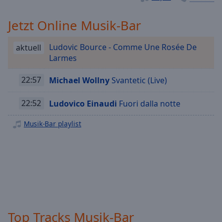
Playback
Rate
Jetzt Online Musik-Bar
Chapters
Ludovic Bource - Comme Une Rosée De
aktuell
Chapters
Larmes
Descriptions
22:57
Michael Wollny
Svantetic (Live)
descriptions
off
,
22:52
Ludovico Einaudi
Fuori dalla notte
selected
Musik-Bar playlist
Subtitles
subtitles
settings
,
opens
subtitles
settings
dialog
Top Tracks Musik-Bar
subtitles