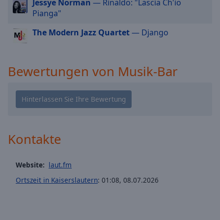
Jessye Norman
— Rinaldo: "Lascia Ch'io
cancel
Pianga"
and
close
The Modern Jazz Quartet
— Django
the
window.
Bewertungen von Musik-Bar
Text
Color
Opacity
Kontakte
Text
Background
Color
Website:
laut.fm
Ortszeit in Kaiserslautern
:
01:08
,
08.07.2026
Opacity