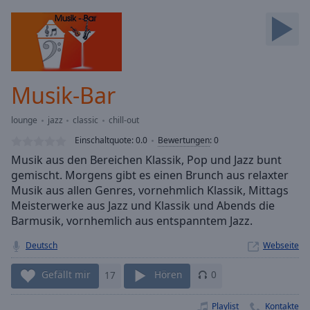
Backward
Skip
Forward
Mute
Current
Time
0:00
Musik-Bar
/
Duration
-:-
lounge
jazz
classic
chill-out
Loaded
:
0.00%
Einschaltquote:
0.0
Bewertungen
:
0
Stream
Musik aus den Bereichen Klassik, Pop und Jazz bunt
Type
LIVE
gemischt. Morgens gibt es einen Brunch aus relaxter
Seek to
Musik aus allen Genres, vornehmlich Klassik, Mittags
live,
Meisterwerke aus Jazz und Klassik und Abends die
currently
Barmusik, vornhemlich aus entspanntem Jazz.
behind
live
LIVE
Remaining
Deutsch
Webseite
Time
-
-:-
Gefällt mir
17
Hören
0
1x
Playlist
Kontakte