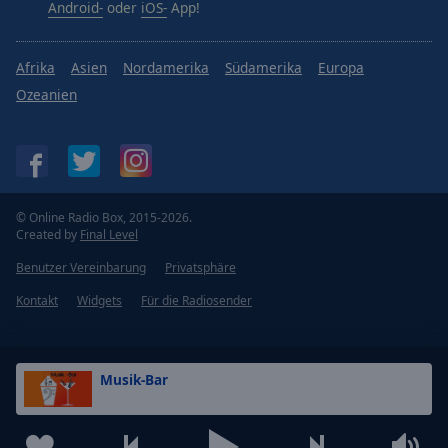
Android-
oder
iOS-
App!
Afrika
Asien
Nordamerika
Südamerika
Europa
Ozeanien
© Online Radio Box, 2015-2026.
Created by
Final Level
Benutzer Vereinbarung
Privatsphäre
Kontakt
Widgets
Für die Radiosender
Musik-Bar