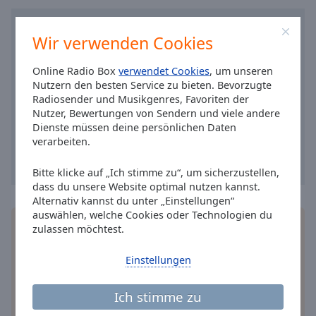
Caption
Area
Background
Wir verwenden Cookies
Color
Online Radio Box
verwendet Cookies
, um unseren
Nutzern den besten Service zu bieten. Bevorzugte
Opacity
Radiosender und Musikgenres, Favoriten der
Nutzer, Bewertungen von Sendern und viele andere
Dienste müssen deine persönlichen Daten
Font
verarbeiten.
Size
Bitte klicke auf „Ich stimme zu“, um sicherzustellen,
Text
dass du unsere Website optimal nutzen kannst.
Alternativ kannst du unter „Einstellungen“
Edge
auswählen, welche Cookies oder Technologien du
Style
Installieren Sie gratis
Gratisapp
auf Ihrem
zulassen möchtest.
Smartphone die Online Radio Box-App und hören
Sie Ihr Lieblingsradio online an, wo Sie immer
Font
Einstellungen
wollen.
Family
Ich stimme zu