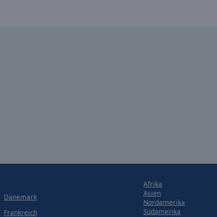
Afrika
Asien
Dänemark
Nordamerika
Südamerika
Frankreich