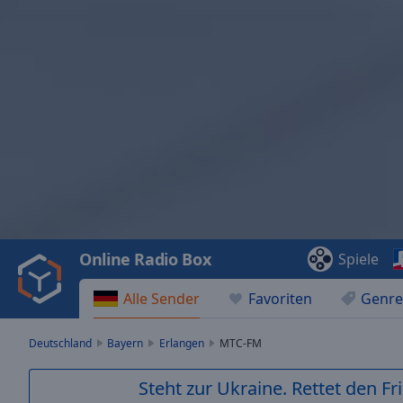
Video
Player
is
loading.
Play
Video
Online Radio Box
Spiele
Play
Skip
Alle Sender
Favoriten
Genre
Backward
Skip
Forward
Deutschland
Bayern
Erlangen
MTC-FM
Mute
Current
Steht zur Ukraine. Rettet den Fr
Time
0:00