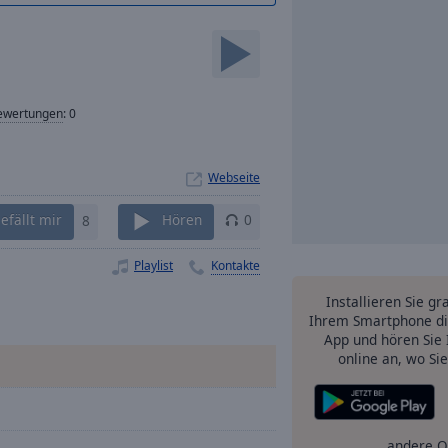
ewertungen
:
0
Webseite
efällt mir
8
Hören
0
Playlist
Kontakte
Installieren Sie gr
Ihrem Smartphone di
App und hören Sie 
online an, wo Si
andere O