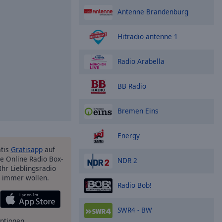
Antenne Brandenburg
Hitradio antenne 1
Radio Arabella
BB Radio
Bremen Eins
Energy
atis
Gratisapp
auf
e Online Radio Box-
NDR 2
Ihr Lieblingsradio
e immer wollen.
Radio Bob!
SWR4 - BW
ptionen