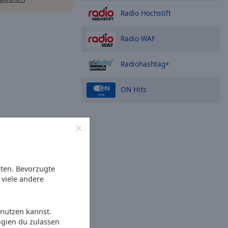
Radio Hochstift
Radio WAF
Radiohashtag+
ON Hits
eten. Bevorzugte
viele andere
 nutzen kannst.
ogien du zulassen