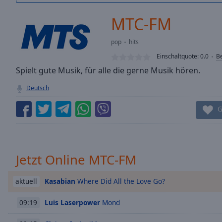
/
Duration
-:-
MTC-FM
Loaded
:
0.00%
pop
hits
0:00
Einschaltquote:
0.0
B
Stream
Type
Spielt gute Musik, für alle die gerne Musik hören.
LIVE
Seek to
Deutsch
live,
currently
behind
G
live
LIVE
Remaining
Time
-
-:-
Jetzt Online MTC-FM
1x
Playback
Kasabian
Where Did All the Love Go?
aktuell
Rate
Luis Laserpower
Mond
09:19
Chapters