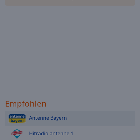
Reset
Done
Close
Modal
Dialog
End
of
dialog
window.
Empfohlen
Antenne Bayern
Hitradio antenne 1