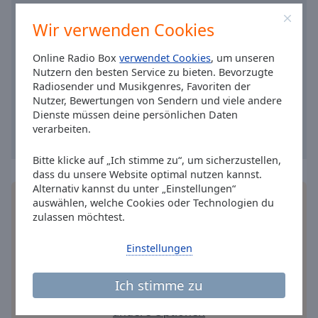
Caption
Area
Wir verwenden Cookies
Background
Color
Online Radio Box
verwendet Cookies
, um unseren
Nutzern den besten Service zu bieten. Bevorzugte
Radiosender und Musikgenres, Favoriten der
Opacity
Nutzer, Bewertungen von Sendern und viele andere
Dienste müssen deine persönlichen Daten
verarbeiten.
Font
Size
Bitte klicke auf „Ich stimme zu“, um sicherzustellen,
dass du unsere Website optimal nutzen kannst.
Text
Alternativ kannst du unter „Einstellungen“
Installieren Sie gratis
Gratisapp
auf Ihrem
auswählen, welche Cookies oder Technologien du
Edge
Smartphone die Online Radio Box-App und hören
zulassen möchtest.
Style
Sie Ihr Lieblingsradio online an, wo Sie immer
wollen.
Einstellungen
Font
Family
Ich stimme zu
andere Optionen