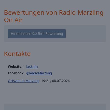
cancel
and
Bewertungen von Radio Marzling
close
On Air
the
window.
Text
Color
Kontakte
Opacity
Website:
laut.fm
Text
Facebook:
@RadioMarzling
Background
Ortszeit in Marzling
:
19:21
,
08.07.2026
Color
Opacity