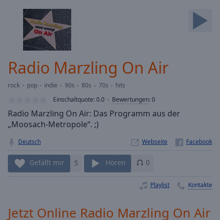
Backward
Skip
Forward
Mute
Current
Time
0:00
Radio Marzling On Air
/
Duration
-:-
rock
pop
indie
90s
80s
70s
hits
Loaded
:
0.00%
Einschaltquote:
0.0
Bewertungen
:
0
Stream
Radio Marzling On Air: Das Programm aus der
Type
LIVE
„Moosach-Metropole“. ;)
Seek to
live,
Deutsch
Webseite
currently
behind
Gefällt mir
5
Hören
0
live
LIVE
Remaining
Time
-
Playlist
Kontakte
-:-
Jetzt Online Radio Marzling On Air
1x