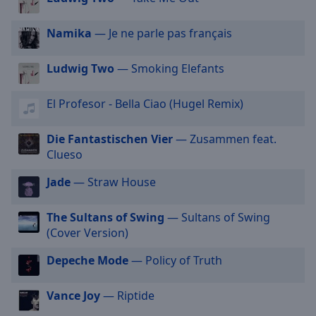
off
,
selected
Namika
— Je ne parle pas français
Audio
Track
Ludwig Two
— Smoking Elefants
Picture-
in-
El Profesor - Bella Ciao (Hugel Remix)
Picture
Fullscreen
Die Fantastischen Vier
— Zusammen feat.
This
Clueso
is
a
Jade
— Straw House
modal
window.
The Sultans of Swing
— Sultans of Swing
(Cover Version)
Beginning
of
Depeche Mode
— Policy of Truth
dialog
window.
Vance Joy
— Riptide
Escape
will