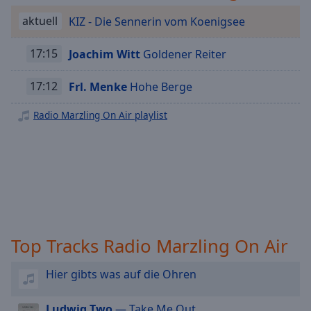
Playback
aktuell
KIZ - Die Sennerin vom Koenigsee
Rate
Chapters
17:15
Joachim Witt
Goldener Reiter
Chapters
17:12
Frl. Menke
Hohe Berge
Descriptions
Radio Marzling On Air playlist
descriptions
off
,
selected
Subtitles
subtitles
settings
,
Top Tracks Radio Marzling On Air
opens
subtitles
settings
Hier gibts was auf die Ohren
dialog
subtitles
Ludwig Two
— Take Me Out