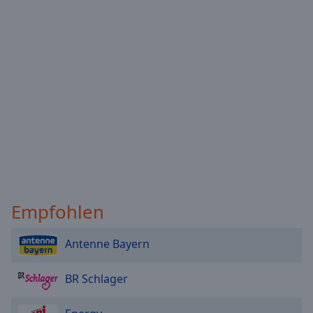
Reset
Done
Close
Modal
Dialog
End
of
dialog
window.
Empfohlen
Antenne Bayern
BR Schlager