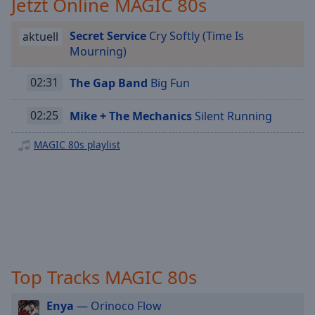
Jetzt Online MAGIC 80s
Playback
Rate
Secret Service
Cry Softly (Time Is
aktuell
Mourning)
Chapters
Chapters
02:31
The Gap Band
Big Fun
Descriptions
02:25
Mike + The Mechanics
Silent Running
descriptions
MAGIC 80s playlist
off
,
selected
Subtitles
subtitles
settings
,
opens
subtitles
Top Tracks MAGIC 80s
settings
dialog
Enya
— Orinoco Flow
subtitles