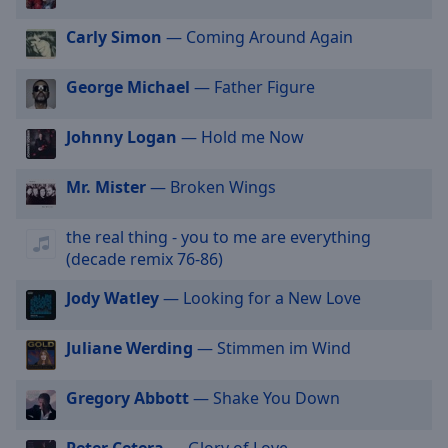
off
,
selected
Carly Simon
— Coming Around Again
Audio
George Michael
— Father Figure
Track
Picture-
Johnny Logan
— Hold me Now
in-
Picture
Fullscreen
Mr. Mister
— Broken Wings
This
is
the real thing - you to me are everything
a
(decade remix 76-86)
modal
window.
Jody Watley
— Looking for a New Love
Beginning
Juliane Werding
— Stimmen im Wind
of
dialog
Gregory Abbott
— Shake You Down
window.
Escape
will
Peter Cetera
— Glory of Love