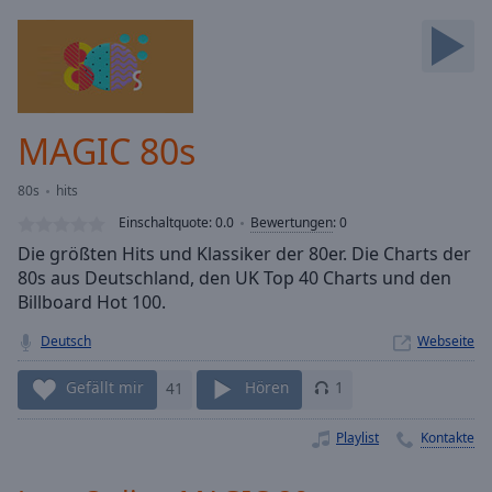
Backward
Skip
Forward
Mute
Current
Time
0:00
MAGIC 80s
/
Duration
-:-
80s
hits
Loaded
:
0.00%
Einschaltquote:
0.0
Bewertungen
:
0
Stream
Die größten Hits und Klassiker der 80er. Die Charts der
Type
LIVE
80s aus Deutschland, den UK Top 40 Charts und den
Seek to
Billboard Hot 100.
live,
currently
Deutsch
Webseite
behind
live
LIVE
Remaining
Gefällt mir
41
Hören
1
Time
-
-:-
Playlist
Kontakte
1x