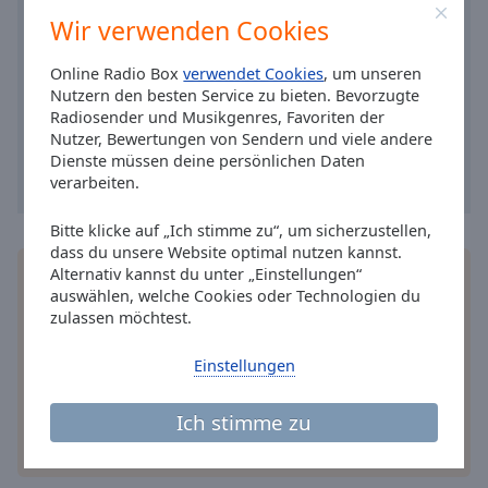
Caption
Wir verwenden Cookies
Area
Background
Online Radio Box
verwendet Cookies
, um unseren
Color
Nutzern den besten Service zu bieten. Bevorzugte
Radiosender und Musikgenres, Favoriten der
Opacity
Nutzer, Bewertungen von Sendern und viele andere
Dienste müssen deine persönlichen Daten
verarbeiten.
Font
Size
Bitte klicke auf „Ich stimme zu“, um sicherzustellen,
dass du unsere Website optimal nutzen kannst.
Alternativ kannst du unter „Einstellungen“
Installieren Sie gratis
Gratisapp
auf Ihrem
Text
auswählen, welche Cookies oder Technologien du
Smartphone die Online Radio Box-App und hören
Edge
zulassen möchtest.
Sie Ihr Lieblingsradio online an, wo Sie immer
Style
wollen.
Einstellungen
Font
Ich stimme zu
Family
andere Optionen