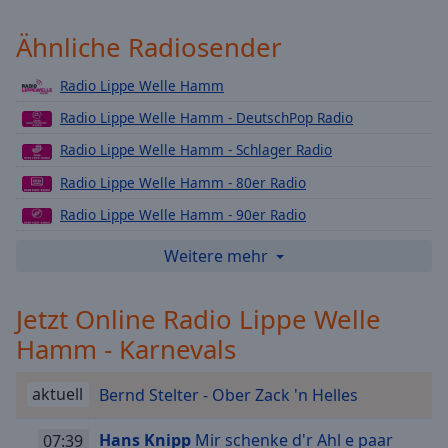
Playback
Rate
Ähnliche Radiosender
Chapters
Radio Lippe Welle Hamm
Chapters
Radio Lippe Welle Hamm - DeutschPop Radio
Descriptions
Radio Lippe Welle Hamm - Schlager Radio
Radio Lippe Welle Hamm - 80er Radio
descriptions
off
,
Radio Lippe Welle Hamm - 90er Radio
selected
Radio Lippe Welle Hamm - Love Radio
Weitere mehr
Subtitles
Radio Lippe Welle Hamm - Lounge Radio
subtitles
Jetzt Online Radio Lippe Welle
Radio Lippe Welle Hamm - Urban Radio
settings
,
Hamm - Karnevals
Radio Lippe Welle Hamm - Rock Radio
opens
subtitles
Radio Lippe Welle Hamm - Top40 Radio
settings
aktuell
Bernd Stelter - Ober Zack 'n Helles
Radio Lippe Welle Hamm - Dein Weihnachts Radio
dialog
subtitles
Hans Knipp
Mir schenke d'r Ahl e paar
07:39
Radio Lippe Welle Hamm - 2000er