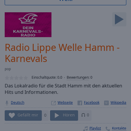
Backward
Skip
Forward
Mute
Current
Time
0:00
/
Radio Lippe Welle Hamm -
Duration
-:-
Loaded
:
Karnevals
0.00%
Stream
pop
Type
LIVE
Einschaltquote:
0.0
Bewertungen
:
0
Seek to
live,
Das Lokalradio für die Stadt Hamm mit den aktuellen
currently
Hits und Informationen.
behind
live
LIVE
Remaining
Deutsch
Webseite
Time
-
Gefällt mir
0
Hören
0
-:-
Playlist
Kontakte
1x