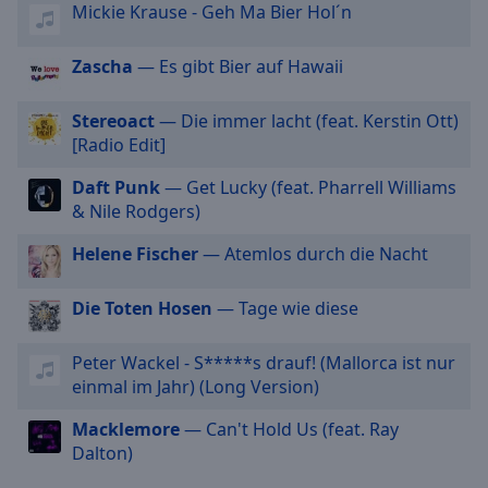
Mickie Krause - Geh Ma Bier Hol´n
cancel
and
Zascha
— Es gibt Bier auf Hawaii
close
the
window.
Stereoact
— Die immer lacht (feat. Kerstin Ott)
[Radio Edit]
Text
Daft Punk
— Get Lucky (feat. Pharrell Williams
Color
& Nile Rodgers)
Helene Fischer
— Atemlos durch die Nacht
Opacity
Die Toten Hosen
— Tage wie diese
Text
Background
Peter Wackel - S*****s drauf! (Mallorca ist nur
Color
einmal im Jahr) (Long Version)
Macklemore
— Can't Hold Us (feat. Ray
Opacity
Dalton)