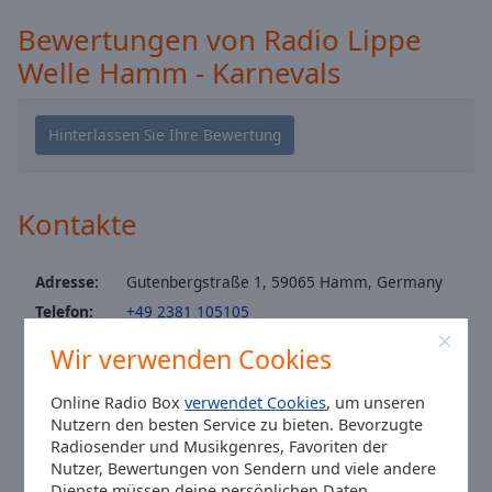
Caption
Area
Bewertungen von Radio Lippe
Background
Welle Hamm - Karnevals
Color
Opacity
Font
Kontakte
Size
Adresse:
Gutenbergstraße 1, 59065 Hamm, Germany
Text
Telefon:
+49 2381 105105
Edge
Style
Website:
www.lippewelle.de
Wir verwenden Cookies
Email:
redaktion@lippewelle.de
Facebook:
@Lippewelle
Online Radio Box
verwendet Cookies
, um unseren
Font
Nutzern den besten Service zu bieten. Bevorzugte
Family
Instagram:
@lippewellehamm
Radiosender und Musikgenres, Favoriten der
Youtube:
@Lippewelle
Nutzer, Bewertungen von Sendern und viele andere
Dienste müssen deine persönlichen Daten