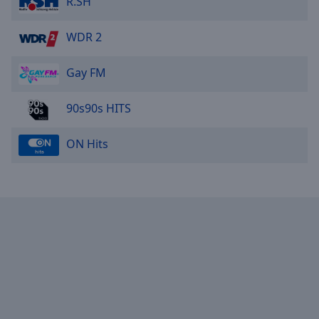
R.SH
WDR 2
Gay FM
90s90s HITS
ON Hits