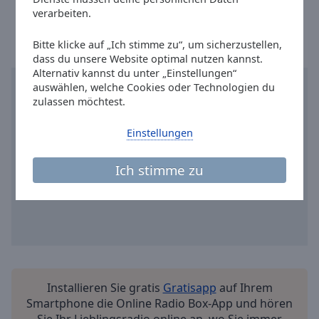
Ortszeit in Hamm
:
09:46
,
08.09.2026
Reset
verarbeiten.
Done
Close
Bitte klicke auf „Ich stimme zu“, um sicherzustellen,
Modal
Dialog
dass du unsere Website optimal nutzen kannst.
End
Alternativ kannst du unter „Einstellungen“
of
auswählen, welche Cookies oder Technologien du
dialog
zulassen möchtest.
window.
Einstellungen
Ich stimme zu
Installieren Sie gratis
Gratisapp
auf Ihrem
Smartphone die Online Radio Box-App und hören
Sie Ihr Lieblingsradio online an, wo Sie immer