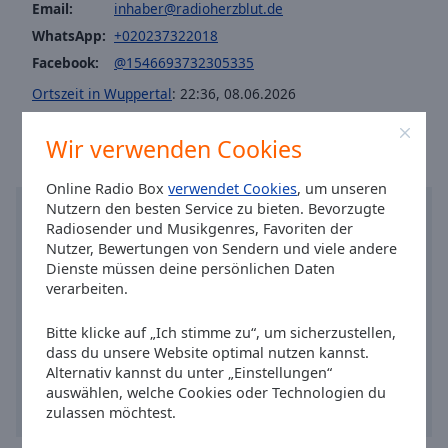
Caption
Email:
inhaber@radioherzblut.de
Area
WhatsApp:
+020237322018
Background
Facebook:
@1546693732305335
Color
Ortszeit in Wuppertal
:
22:36
,
08.06.2026
Opacity
Wir verwenden Cookies
Font
Online Radio Box
verwendet Cookies
, um unseren
Size
Nutzern den besten Service zu bieten. Bevorzugte
Radiosender und Musikgenres, Favoriten der
Nutzer, Bewertungen von Sendern und viele andere
Text
Dienste müssen deine persönlichen Daten
Edge
verarbeiten.
Style
Bitte klicke auf „Ich stimme zu“, um sicherzustellen,
dass du unsere Website optimal nutzen kannst.
Font
Alternativ kannst du unter „Einstellungen“
Family
auswählen, welche Cookies oder Technologien du
zulassen möchtest.