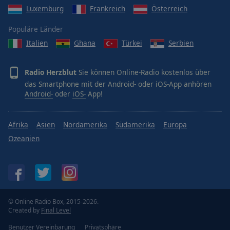
Luxemburg
Frankreich
Österreich
Populäre Länder
Italien
Ghana
Türkei
Serbien
Radio Herzblut
Sie können Online-Radio kostenlos über
das Smartphone mit der Android- oder iOS-App anhören
Android-
oder
iOS-
App!
Afrika
Asien
Nordamerika
Südamerika
Europa
Ozeanien
© Online Radio Box, 2015-2026.
Created by
Final Level
Benutzer Vereinbarung
Privatsphäre