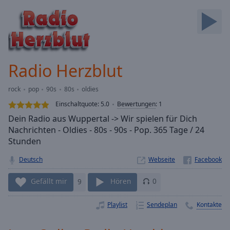
Backward
Skip
Forward
Mute
Current
Time
0:00
Radio Herzblut
/
Duration
-:-
rock
pop
90s
80s
oldies
Loaded
:
0.00%
Einschaltquote:
5.0
Bewertungen
:
1
Stream
Dein Radio aus Wuppertal -> Wir spielen für Dich
Type
LIVE
Nachrichten - Oldies - 80s - 90s - Pop. 365 Tage / 24
Seek to
Stunden
live,
currently
Deutsch
Webseite
behind
live
LIVE
Remaining
Gefällt mir
9
Hören
0
Time
-
-:-
Playlist
Sendeplan
Kontakte
1x