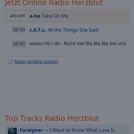
Jetzt Online Radio Herzblut
Playback
Rate
aktuell
a-ha
Take On Me
Chapters
20:30
t.A.T.u.
All the Things She Said
Chapters
www.rhb1.de - Nicht viel Bla Bla Bla bei uns
20:30
Descriptions
-
descriptions
Radio Herzblut playlist
off
,
selected
Subtitles
subtitles
settings
,
opens
subtitles
Top Tracks Radio Herzblut
settings
dialog
Foreigner
— I Want to Know What Love Is
subtitles