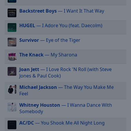
off
,
selected
Backstreet Boys
— I Want It That Way
Audio
HUGEL
— I Adore You (feat. Daecolm)
Track
Picture-
Survivor
— Eye of the Tiger
in-
Picture
Fullscreen
The Knack
— My Sharona
This
is
Joan Jett
— I Love Rock 'N Roll (with Steve
a
Jones & Paul Cook)
modal
window.
Michael Jackson
— The Way You Make Me
Feel
Beginning
of
Whitney Houston
— I Wanna Dance With
dialog
Somebody
window.
AC/DC
— You Shook Me All Night Long
Escape
will