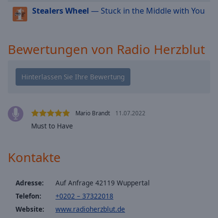
cancel
Stealers Wheel
— Stuck in the Middle with You
and
close
the
Bewertungen von Radio Herzblut
window.
Text
Color
Opacity
Mario Brandt
11.07.2022
Must to Have
Text
Background
Kontakte
Color
Adresse:
Auf Anfrage 42119 Wuppertal
Opacity
Telefon:
+0202 – 37322018
Website:
www.radioherzblut.de