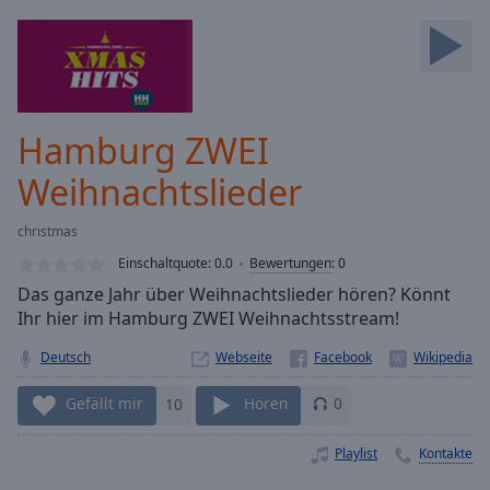
Backward
Skip
Forward
Mute
Current
Time
0:00
Hamburg ZWEI
/
Duration
-:-
Weihnachtslieder
Loaded
:
0.00%
christmas
Stream
Einschaltquote:
0.0
Bewertungen
:
0
Type
LIVE
Das ganze Jahr über Weihnachtslieder hören? Könnt
Seek to
live,
Ihr hier im Hamburg ZWEI Weihnachtsstream!
currently
behind
Deutsch
Webseite
live
LIVE
Remaining
Gefällt mir
10
Hören
0
Time
-
-:-
Playlist
Kontakte
1x