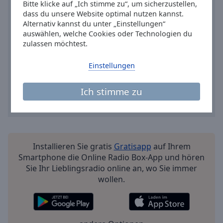
Reset
Bitte klicke auf „Ich stimme zu“, um sicherzustellen,
Done
dass du unsere Website optimal nutzen kannst.
Alternativ kannst du unter „Einstellungen“
Close
Modal
auswählen, welche Cookies oder Technologien du
Dialog
zulassen möchtest.
End
of
Einstellungen
dialog
window.
Ich stimme zu
Installieren Sie gratis
Gratisapp
auf Ihrem
Smartphone die Online Radio Box-App und hören
Sie Ihr Lieblingsradio online an, wo Sie immer
wollen.