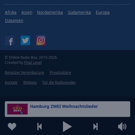
Afrika
Asien
Nordamerika
Südamerika
Europa
Ozeanien
© Online Radio Box, 2015-2026.
Created by
Final Level
Benutzer Vereinbarung
Privatsphäre
Kontakt
Widgets
Für die Radiosender
Hamburg ZWEI Weihnachtslieder