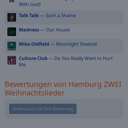
With God)
cancel
and
Talk Talk
— Such a Shame
close
the
Madness
— Our House
window.
Mike Oldfield
— Moonlight Shadow
Text
Color
Culture Club
— Do You Really Want to Hurt
Me
Opacity
Bewertungen von Hamburg ZWEI
Text
Background
Weihnachtslieder
Color
Opacity