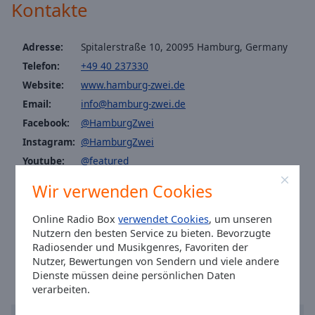
Caption
Kontakte
Area
Background
Adresse:
Spitalerstraße 10, 20095 Hamburg, Germany
Color
Telefon:
+49 40 237330
Website:
www.hamburg-zwei.de
Opacity
Email:
info@hamburg-zwei.de
Facebook:
@HamburgZwei
Font
Instagram:
@HamburgZwei
Size
Youtube:
@featured
Geschäftsführer:
Text
Wir verwenden Cookies
Christian Gilly
Edge
Tel: 040/ 237 33-0
Style
Online Radio Box
verwendet Cookies
, um unseren
Fax: 040/ 237 33-438
Nutzern den besten Service zu bieten. Bevorzugte
Ortszeit in Hamburg
:
00:55
,
08.07.2026
Radiosender und Musikgenres, Favoriten der
Font
Nutzer, Bewertungen von Sendern und viele andere
Family
Dienste müssen deine persönlichen Daten
verarbeiten.