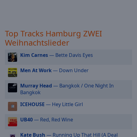
off
,
selected
Audio
Track
Top Tracks Hamburg ZWEI
Picture-
Weihnachtslieder
in-
Picture
Kim Carnes
— Bette Davis Eyes
Fullscreen
This
is
Men At Work
— Down Under
a
modal
Murray Head
— Bangkok / One Night In
window.
Bangkok
Beginning
ICEHOUSE
— Hey Little Girl
of
dialog
UB40
— Red, Red Wine
window.
Escape
Kate Bush
— Running Up That Hill (A Deal
will