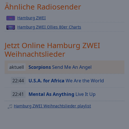
Ähnliche Radiosender
Playback
Rate
Hamburg ZWEI
Chapters
Hamburg ZWEI Ollies 80er Charts
Chapters
Jetzt Online Hamburg ZWEI
Descriptions
Weihnachtslieder
descriptions
off
,
selected
aktuell
Scorpions
Send Me An Angel
Subtitles
22:44
U.S.A. for Africa
We Are the World
subtitles
22:41
Mental As Anything
Live It Up
settings
,
opens
Hamburg ZWEI Weihnachtslieder playlist
subtitles
settings
dialog
subtitles