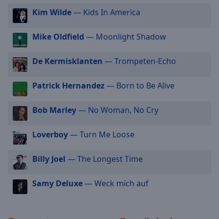
off
,
Kim Wilde
— Kids In America
selected
Mike Oldfield
— Moonlight Shadow
Audio
Track
De Kermisklanten
— Trompeten-Echo
Picture-
in-
Picture
Patrick Hernandez
— Born to Be Alive
Fullscreen
This
is
Bob Marley
— No Woman, No Cry
a
modal
Loverboy
— Turn Me Loose
window.
Billy Joel
— The Longest Time
Beginning
of
Samy Deluxe
— Weck mich auf
dialog
window.
Escape
will