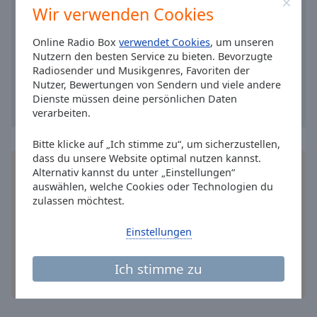
Caption
Wir verwenden Cookies
Area
Background
Online Radio Box
verwendet Cookies
, um unseren
Color
Nutzern den besten Service zu bieten. Bevorzugte
Radiosender und Musikgenres, Favoriten der
Nutzer, Bewertungen von Sendern und viele andere
Opacity
Dienste müssen deine persönlichen Daten
verarbeiten.
Font
Bitte klicke auf „Ich stimme zu“, um sicherzustellen,
Size
dass du unsere Website optimal nutzen kannst.
Installieren Sie gratis
Gratisapp
auf Ihrem
Alternativ kannst du unter „Einstellungen“
Smartphone die Online Radio Box-App und hören
auswählen, welche Cookies oder Technologien du
Text
Sie Ihr Lieblingsradio online an, wo Sie immer
zulassen möchtest.
Edge
wollen.
Style
Einstellungen
Font
Ich stimme zu
Family
andere Optionen