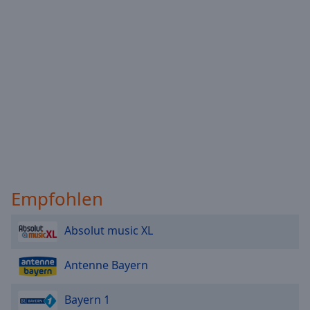
Reset
Done
Close
Modal
Dialog
End
of
dialog
window.
Empfohlen
Absolut music XL
Antenne Bayern
Bayern 1