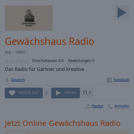
Backward
Skip
Forward
Mute
Current
Time
0:00
Gewächshaus Radio
/
Duration
-:-
pop
oldies
Loaded
:
0.00%
Einschaltquote:
0.0
Bewertungen
:
0
Stream
Das Radio für Gärtner und kreative .
Type
LIVE
Deutsch
Seek to
live,
currently
Gefällt mir
2
Hören
0
behind
live
LIVE
Remaining
Playlist
Kontakte
Time
-
-:-
Jetzt Online Gewächshaus Radio
1x