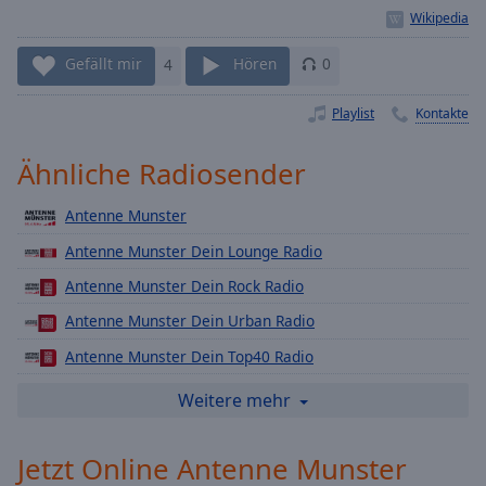
Playback
Rate
Gefällt mir
4
Hören
0
Chapters
Playlist
Kontakte
Chapters
Descriptions
Ähnliche Radiosender
descriptions
Antenne Munster
off
,
selected
Antenne Munster Dein Lounge Radio
Antenne Munster Dein Rock Radio
Subtitles
Antenne Munster Dein Urban Radio
subtitles
settings
,
Antenne Munster Dein Top40 Radio
opens
Antenne Munster Dein DeutschPop Radio
Weitere mehr
subtitles
settings
Antenne Munster Dein Schlager Radio
dialog
Jetzt Online Antenne Munster
Antenne Munster Dein Love Radio
subtitles