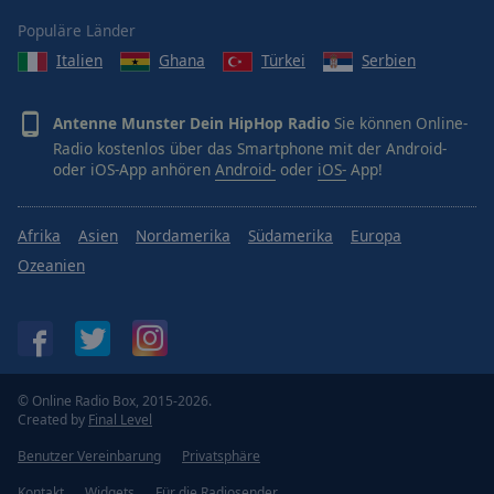
Populäre Länder
Italien
Ghana
Türkei
Serbien
Antenne Munster Dein HipHop Radio
Sie können Online-
Radio kostenlos über das Smartphone mit der Android-
oder iOS-App anhören
Android-
oder
iOS-
App!
Afrika
Asien
Nordamerika
Südamerika
Europa
Ozeanien
© Online Radio Box, 2015-2026.
Created by
Final Level
Benutzer Vereinbarung
Privatsphäre
Kontakt
Widgets
Für die Radiosender