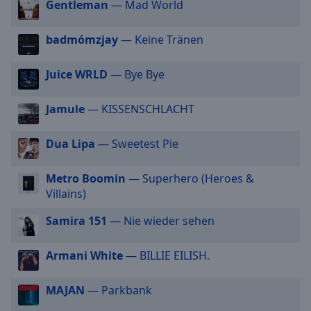
Gentleman
— Mad World
cancel
and
badmómzjay
— Keine Tränen
close
the
Juice WRLD
— Bye Bye
window.
Text
Jamule
— KISSENSCHLACHT
Color
Dua Lipa
— Sweetest Pie
Opacity
Metro Boomin
— Superhero (Heroes &
Villains)
Text
Background
Samira 151
— Nie wieder sehen
Color
Armani White
— BILLIE EILISH.
Opacity
MAJAN
— Parkbank