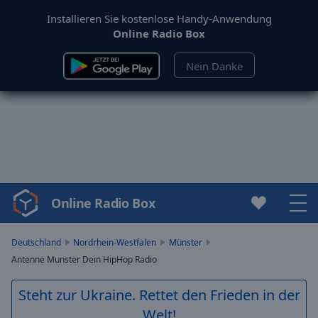
Installieren Sie kostenlose Handy-Anwendung
Online Radio Box
Nein Danke
Online Radio Box
Video
Player
is
Deutschland
Nordrhein-Westfalen
Münster
loading.
Antenne Munster Dein HipHop Radio
Play
Video
Steht zur Ukraine. Rettet den Frieden in der
Play
Welt!
Skip