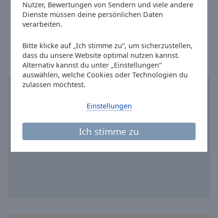
Reset
Twitter:
@ANTENNEMUENSTER
Nutzer, Bewertungen von Sendern und viele andere
Done
Dienste müssen deine persönlichen Daten
Instagram:
@antennemuenster
Close
verarbeiten.
Ortszeit in Münster
:
15:49
,
08.08.2026
Modal
Dialog
Bitte klicke auf „Ich stimme zu“, um sicherzustellen,
End
dass du unsere Website optimal nutzen kannst.
of
Alternativ kannst du unter „Einstellungen“
dialog
auswählen, welche Cookies oder Technologien du
window.
zulassen möchtest.
Einstellungen
Ich stimme zu