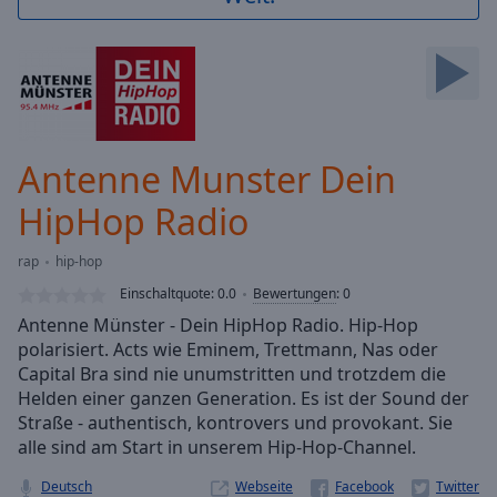
Backward
Skip
Forward
Mute
Current
Time
0:00
/
Antenne Munster Dein
Duration
-:-
Loaded
:
HipHop Radio
0.00%
Stream
rap
hip-hop
Type
LIVE
Einschaltquote:
0.0
Bewertungen
:
0
Seek to
live,
Antenne Münster - Dein HipHop Radio. Hip-Hop
currently
polarisiert. Acts wie Eminem, Trettmann, Nas oder
behind
live
LIVE
Capital Bra sind nie unumstritten und trotzdem die
Remaining
Helden einer ganzen Generation. Es ist der Sound der
Time
-
Straße - authentisch, kontrovers und provokant. Sie
-:-
alle sind am Start in unserem Hip-Hop-Channel.
1x
Deutsch
Webseite