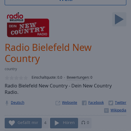
Backward
Skip
Forward
Mute
Current
Time
0:00
/
Radio Bielefeld New
Duration
-:-
Loaded
:
Country
0.00%
Stream
country
Type
LIVE
Einschaltquote:
0.0
Bewertungen
:
0
Seek to
live,
Radio Bielefeld New Country - Dein New Country
currently
Radio.
behind
live
LIVE
Remaining
Deutsch
Webseite
Time
-
-:-
Gefällt mir
4
Hören
0
1x