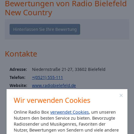
Bewertungen von Radio Bielefeld
Caption
Area
New Country
Background
Color
Opacity
Kontakte
Font
Size
Adresse:
Niedernstraße 21-27, 33602 Bielefeld
Telefon:
+(0521) 555-111
Text
Website:
www.radiobielefeld.de
Edge
Style
Email:
info@radiobielefeld.de
Wir verwenden Cookies
Facebook:
@radiobielefeld
Twitter:
@RadioBielefeld
Font
Online Radio Box
verwendet Cookies
, um unseren
Family
Youtube:
@featured
Nutzern den besten Service zu bieten. Bevorzugte
Radiosender und Musikgenres, Favoriten der
Fax (0521) 555-112
Nutzer, Bewertungen von Sendern und viele andere
werbung@radiobielefeld.de