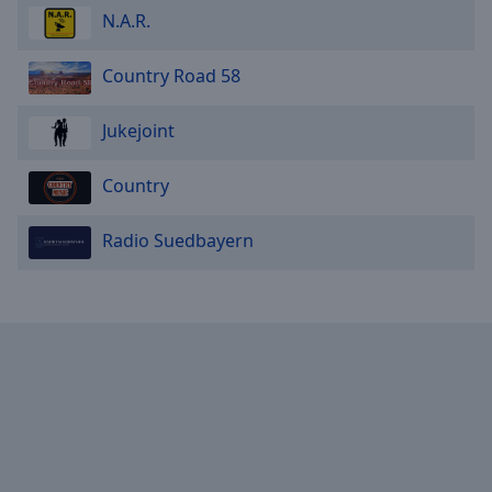
N.A.R.
Country Road 58
Jukejoint
Country
Radio Suedbayern