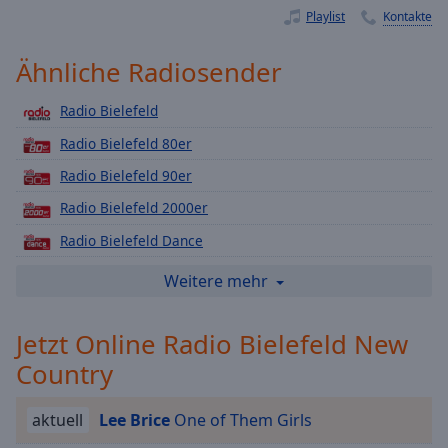
Playlist
Kontakte
Playback
Rate
Ähnliche Radiosender
Chapters
Chapters
Radio Bielefeld
Radio Bielefeld 80er
Descriptions
Radio Bielefeld 90er
descriptions
off
,
Radio Bielefeld 2000er
selected
Radio Bielefeld Dance
Subtitles
Radio Bielefeld Deutsch Pop
Weitere mehr
subtitles
Radio Bielefeld Hip Hop
settings
,
Jetzt Online Radio Bielefeld New
Radio Bielefeld Lounge
opens
Country
Radio Bielefeld Love
subtitles
settings
Radio Bielefeld Rock
dialog
aktuell
Lee Brice
One of Them Girls
Radio Bielefeld Rock Classic
subtitles