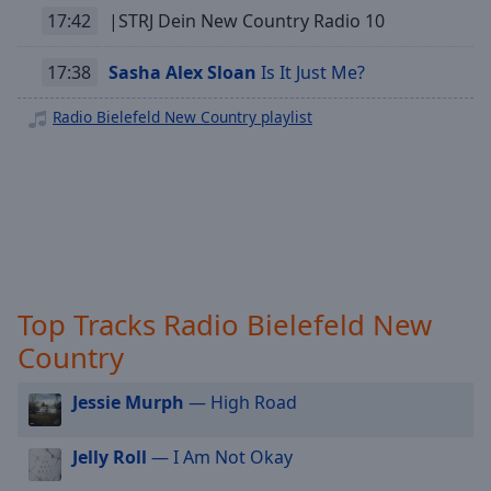
off
,
17:42
|STRJ Dein New Country Radio 10
Radio Bielefeld Schlager
selected
Radio Bielefeld Singer Songwriter
17:38
Sasha Alex Sloan
Is It Just Me?
Audio
Radio Bielefeld Top40
Track
Radio Bielefeld New Country playlist
Radio Bielefeld Urban
Picture-
in-
Radio Bielefeld Sommer
Picture
Radio Bielefeld Weihnachten
Fullscreen
This
is
a
modal
Top Tracks Radio Bielefeld New
window.
Country
Beginning
of
Jessie Murph
— High Road
dialog
window.
Jelly Roll
— I Am Not Okay
Escape
will