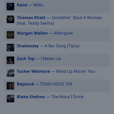
Kane
— Miles
cancel
and
close
Thomas Rhett
— Somethin' 'Bout A Woman
the
(feat. Teddy Swims)
window.
Morgan Wallen
— Afterglow
Text
Color
Shaboozey
— A Bar Song (Tipsy)
Zach Top
— I Never Lie
Opacity
Tucker Wetmore
— Wind Up Missin' You
Text
Background
Beyoncé
— TEXAS HOLD 'EM
Color
Blake Shelton
— The More I Drink
Opacity