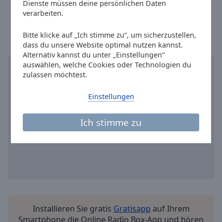
Reset
Dienste müssen deine persönlichen Daten
Ortszeit in Bielefeld
:
19:44
,
08.08.2026
Done
verarbeiten.
Close
Modal
Bitte klicke auf „Ich stimme zu“, um sicherzustellen,
Dialog
dass du unsere Website optimal nutzen kannst.
End
Alternativ kannst du unter „Einstellungen“
of
auswählen, welche Cookies oder Technologien du
dialog
zulassen möchtest.
window.
Einstellungen
Ich stimme zu
Installieren Sie gratis
Gratisapp
auf Ihrem
Smartphone die Online Radio Box-App und hören