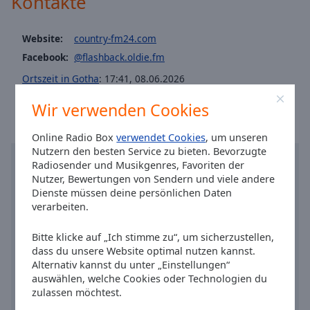
Kontakte
Caption
Area
Background
Website:
country-fm24.com
Color
Facebook:
@flashback.oldie.fm
Ortszeit in Gotha
:
17:41
,
08.06.2026
Opacity
Wir verwenden Cookies
Font
Online Radio Box
verwendet Cookies
, um unseren
Size
Nutzern den besten Service zu bieten. Bevorzugte
Radiosender und Musikgenres, Favoriten der
Nutzer, Bewertungen von Sendern und viele andere
Text
Dienste müssen deine persönlichen Daten
Edge
verarbeiten.
Style
Bitte klicke auf „Ich stimme zu“, um sicherzustellen,
dass du unsere Website optimal nutzen kannst.
Font
Alternativ kannst du unter „Einstellungen“
Family
auswählen, welche Cookies oder Technologien du
zulassen möchtest.