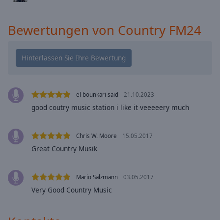
cancel
and
Bewertungen von Country FM24
close
the
window.
Text
Color
el bounkari said
21.10.2023
good coutry music station i like it veeeeery much
Opacity
Chris W. Moore
15.05.2017
Text
Great Country Musik
Background
Color
Mario Salzmann
03.05.2017
Very Good Country Music
Opacity