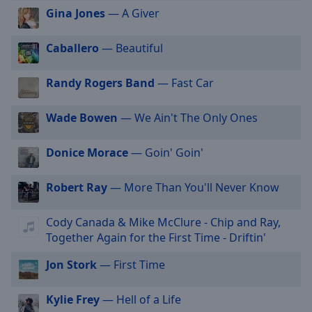
off
,
Gina Jones
— A Giver
selected
Caballero
— Beautiful
Audio
Track
Randy Rogers Band
— Fast Car
Picture-
in-
Picture
Wade Bowen
— We Ain't The Only Ones
Fullscreen
This
Donice Morace
— Goin' Goin'
is
a
modal
Robert Ray
— More Than You'll Never Know
window.
Cody Canada & Mike McClure - Chip and Ray,
Beginning
Together Again for the First Time - Driftin'
of
Jon Stork
— First Time
dialog
window.
Escape
Kylie Frey
— Hell of a Life
will