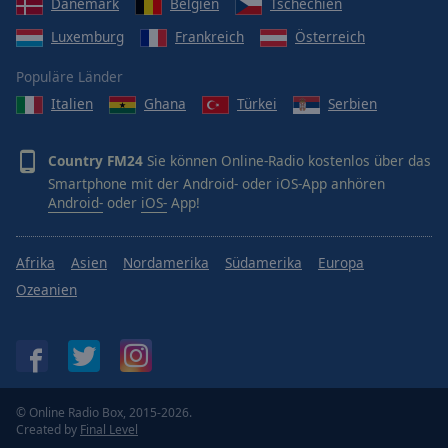
Dänemark
Belgien
Tschechien
Luxemburg
Frankreich
Österreich
Populäre Länder
Italien
Ghana
Türkei
Serbien
Country FM24
Sie können Online-Radio kostenlos über das
Smartphone mit der Android- oder iOS-App anhören
Android-
oder
iOS-
App!
Afrika
Asien
Nordamerika
Südamerika
Europa
Ozeanien
© Online Radio Box, 2015-2026.
Created by
Final Level