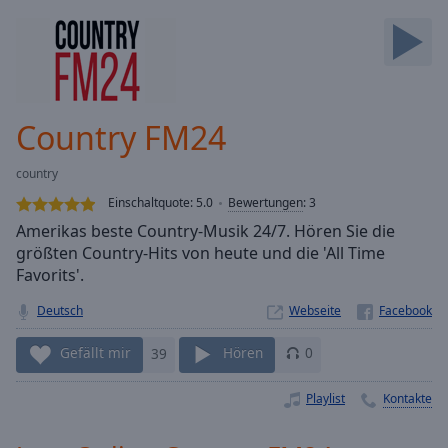
Backward
Skip
Forward
Mute
Current
Time
0:00
Country FM24
/
Duration
-:-
country
Loaded
:
0.00%
Einschaltquote:
5.0
Bewertungen
:
3
Stream
Amerikas beste Country-Musik 24/7. Hören Sie die
Type
LIVE
größten Country-Hits von heute und die 'All Time
Seek to
Favorits'.
live,
currently
Deutsch
Webseite
behind
live
LIVE
Remaining
Gefällt mir
39
Hören
0
Time
-
-:-
Playlist
Kontakte
1x