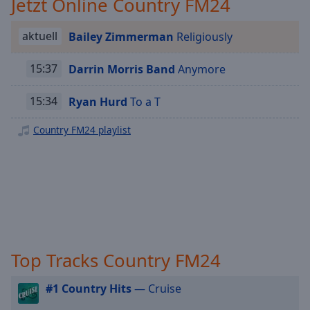
Jetzt Online Country FM24
Playback
Rate
aktuell
Bailey Zimmerman
Religiously
Chapters
15:37
Darrin Morris Band
Anymore
Chapters
15:34
Ryan Hurd
To a T
Descriptions
descriptions
Country FM24 playlist
off
,
selected
Subtitles
subtitles
settings
,
opens
Top Tracks Country FM24
subtitles
settings
dialog
#1 Country Hits
— Cruise
subtitles