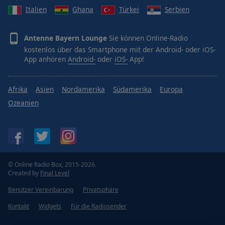
Italien
Ghana
Türkei
Serbien
Antenne Bayern Lounge
Sie können Online-Radio
kostenlos über das Smartphone mit der Android- oder iOS-
App anhören
Android-
oder
iOS-
App!
Afrika
Asien
Nordamerika
Südamerika
Europa
Ozeanien
© Online Radio Box, 2015-2026.
Created by
Final Level
Benutzer Vereinbarung
Privatsphäre
Kontakt
Widgets
Für die Radiosender