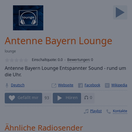
Backward
Skip
Forward
Mute
Current
Time
0:00
Antenne Bayern Lounge
/
Duration
-:-
lounge
Loaded
:
0.00%
Einschaltquote:
0.0
Bewertungen
:
0
Stream
Antenne Bayern Lounge Entspannter Sound - rund um
Type
LIVE
die Uhr.
Seek to
live,
Deutsch
Webseite
currently
behind
Gefällt mir
93
Hören
0
live
LIVE
Remaining
Time
-
Playlist
Kontakte
-:-
Ähnliche Radiosender
1x