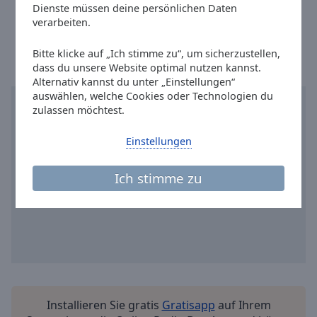
https://www.youtube.com/user/AntenneBayern/featured
Reset
Dienste müssen deine persönlichen Daten
Done
Ortszeit in Ismaning
:
15:53
,
08.08.2026
verarbeiten.
Close
Modal
Bitte klicke auf „Ich stimme zu“, um sicherzustellen,
Dialog
dass du unsere Website optimal nutzen kannst.
End
Alternativ kannst du unter „Einstellungen“
of
auswählen, welche Cookies oder Technologien du
dialog
zulassen möchtest.
window.
Einstellungen
Ich stimme zu
Installieren Sie gratis
Gratisapp
auf Ihrem