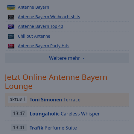
Playback
Antenne Bayern
Rate
Antenne Bayern Weihnachtshits
Chapters
Antenne Bayern Top 40
Chapters
Chillout Antenne
Descriptions
Antenne Bayern Party Hits
descriptions
Antenne Bayern 80er Hits
Weitere mehr
off
,
Antenne Bayern 90er Hits
selected
Jetzt Online Antenne Bayern
Antenne Bayern Black Music
Subtitles
Lounge
Antenne Bayern Hits für Kids
subtitles
Antenne Bayern In the mix
settings
,
aktuell
Toni Simonen
Terrace
Antenne Bayern Classic Rock
opens
subtitles
13:47
Loungaholic
Careless Whisper
Antenne Bayern Schlagersahne
settings
Antenne Bayern Lovesongs
dialog
13:41
Trafik
Perfume Suite
subtitles
Antenne Bayern Faschings Hits