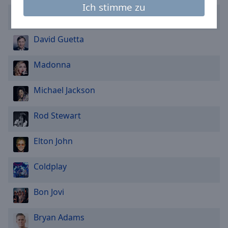
Caption
Ich stimme zu
Area
Ed Sheeran
Background
Color
David Guetta
Madonna
Opacity
Michael Jackson
Font
Size
Rod Stewart
Text
Elton John
Edge
Style
Coldplay
Font
Bon Jovi
Family
Bryan Adams