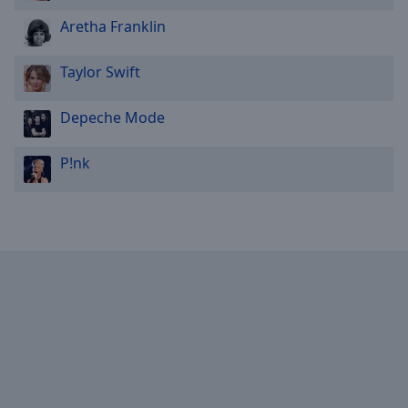
Reset
Done
Aretha Franklin
Close
Modal
Taylor Swift
Dialog
End
of
Depeche Mode
dialog
window.
P!nk