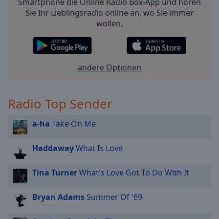
Smartphone die Online Radio Box-App und hören
off
,
Sie Ihr Lieblingsradio online an, wo Sie immer
selected
wollen.
Audio
Track
Picture-
andere Optionen
in-
Picture
Fullscreen
This
Radio Top Sender
is
a
a-ha
Take On Me
modal
window.
Haddaway
What Is Love
Beginning
Tina Turner
What's Love Got To Do With It
of
dialog
window.
Bryan Adams
Summer Of '69
Escape
will