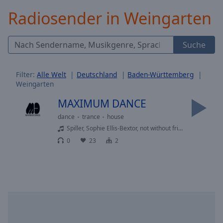
Backward
Radiosender in Weingarten
Skip
Forward
Mute
Suche
Current
Time
0:00
/
Filter:
Alle Welt
Deutschland
Baden-Württemberg
Duration
-:-
Weingarten
Loaded
:
0.00%
MAXIMUM DANCE
Stream
dance
trance
house
Type
LIVE
Spiller, Sophie Ellis-Bextor, not without friends, Luke Alessi, Jordan Brando, William Kiss - Groovejet (If This Ain’t Love) - not without friends Remix
Seek to
0
23
2
live,
currently
behind
live
LIVE
Remaining
Time
-
-:-
1x