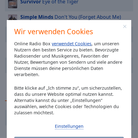
Survivor
Eye of the Tiger
cancel
and
Simple Minds
Don't You (Forget About Me)
close
the
Wir verwenden Cookies
The Police
Every Breath You Take
window.
Online Radio Box
verwendet Cookies
, um unseren
Text
Michael Jackson
Billie Jean
Nutzern den besten Service zu bieten. Bevorzugte
Color
Radiosender und Musikgenres, Favoriten der
Nutzer, Bewertungen von Sendern und viele andere
Van Halen
Jump
Dienste müssen deine persönlichen Daten
Opacity
verarbeiten.
Europe
The Final Countdown
Bitte klicke auf „Ich stimme zu“, um sicherzustellen,
Text
dass du unsere Website optimal nutzen kannst.
Background
Alternativ kannst du unter „Einstellungen“
TOP-Künstler
Color
auswählen, welche Cookies oder Technologien du
zulassen möchtest.
Queen
Opacity
Einstellungen
Whitney Houston