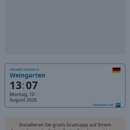
Playback
Rate
Chapters
Chapters
Descriptions
descriptions
off
,
selected
Aktuelle Uhrzeit in
Weingarten
Subtitles
13
07
subtitles
Montag, 10
settings
,
August 2026
opens
Dayspedia.com
subtitles
settings
dialog
Installieren Sie gratis Gratisapp auf Ihrem
subtitles