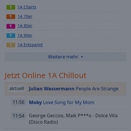
Playback
1A Charts
Rate
1A 70er
Chapters
1A 80er
Chapters
1A 90er
Descriptions
1A Entspannt
descriptions
1A Hits
Weitere mehr
off
,
1A Rock
selected
Jetzt Online 1A Chillout
1A Schlager
Subtitles
1A Schlager Gold
aktuell
Julian Wassermann
People Are Strange
subtitles
1A Schlager Kult
settings
,
1A NDW (Neue Deutsche Welle)
11:56
Moby
Love Song for My Mom
opens
subtitles
1A Deutsch Pop
settings
George Geccoo, Maik P***o - Dolce Vita
11:54
1A Deutsch Rap
dialog
(Disco Radio)
subtitles
1A Volksmusik