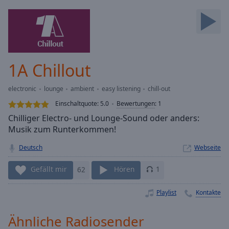
Backward
Skip
Forward
Mute
Current
Time
0:00
1A Chillout
/
Duration
-:-
electronic
lounge
ambient
easy listening
chill-out
Loaded
:
0.00%
Einschaltquote:
5.0
Bewertungen
:
1
Stream
Chilliger Electro- und Lounge-Sound oder anders:
Type
LIVE
Musik zum Runterkommen!
Seek to
live,
Deutsch
Webseite
currently
behind
Gefällt mir
62
Hören
1
live
LIVE
Remaining
Time
-
Playlist
Kontakte
-:-
Ähnliche Radiosender
1x