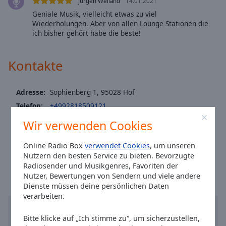
Caption
Jürgen Weiland
14.01.2021
Area
Geniale Musik, vielleicht etwas zu viel
Wiederholungen. Aber von allen Lounge Stationen die
Background
ich bisher gehört habe die beste!
Color
Kontakte
Opacity
Adresse:
Sophienberg 1, 95028 Hof
Font
Size
Telefon:
+4992818509121
Website:
www.1aradio.com
Wir verwenden Cookies
Email:
info@1aradio.com
Text
Edge
Online Radio Box
verwendet Cookies
, um unseren
Ortszeit in Hof
:
14:02
,
08.07.2026
Style
Nutzern den besten Service zu bieten. Bevorzugte
Radiosender und Musikgenres, Favoriten der
Nutzer, Bewertungen von Sendern und viele andere
Font
Dienste müssen deine persönlichen Daten
Family
verarbeiten.
Bitte klicke auf „Ich stimme zu“, um sicherzustellen,