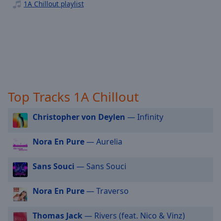
1A Chillout playlist
off
,
1A Weihnachten
selected
1A Party
Audio
Track
1A 60er
1A Oldies
Picture-
in-
1A 2000er
Picture
Fullscreen
Top Tracks 1A Chillout
1A Classic Rock
This
1A Relax
is
Christopher von Deylen
— Infinity
a
1A Christmas
modal
Nora En Pure
— Aurelia
1A Pop
window.
1A Jazz
Beginning
Sans Souci
— Sans Souci
of
dialog
Nora En Pure
— Traverso
window.
Escape
Thomas Jack
— Rivers (feat. Nico & Vinz)
will