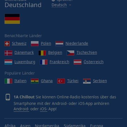
Deutschland
Deutsch
Benachbarte Länder
Schweiz
Polen
Niederlande
Dänemark
Belgien
Tschechien
Luxemburg
Frankreich
Österreich
Populäre Länder
Italien
Ghana
Türkei
Serbien
1A Chillout
Sie können Online-Radio kostenlos über das
Smartphone mit der Android- oder iOS-App anhören
Android-
oder
iOS-
App!
Afrika
Asien
Nordamerika
Südamerika
Europa