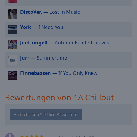
cancel
DiscoVer.
— Lost in Music
and
close
the
York
— I Need You
window.
Joel Jungell
— Autumn Painted Leaves
Text
Color
Jurr
— Summertime
Opacity
Finnebassen
— If You Only Knew
Text
Bewertungen von 1A Chillout
Background
Color
Opacity