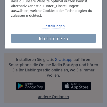
Reset
dass du unsere Website optimal nutzen kannst.
Alternativ kannst du unter „Einstellungen“
Done
auswählen, welche Cookies oder Technologien du
Close
Modal
zulassen möchtest.
Dialog
End
Einstellungen
of
dialog
Ich stimme zu
window.
Installieren Sie gratis
Gratisapp
auf Ihrem
Smartphone die Online Radio Box-App und hören
Sie Ihr Lieblingsradio online an, wo Sie immer
wollen.
andere Optionen