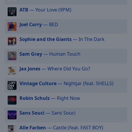
off
,
ATB
— Your Love (9PM)
selected
Audio
Joel Corry
— BED
Track
Picture-
Sophie and the Giants
— In The Dark
in-
Picture
Sam Gray
— Human Touch
Fullscreen
This
is
Jax Jones
— Where Did You Go?
a
modal
Vintage Culture
— Nightjar (feat. SHELLS)
window.
Robin Schulz
— Right Now
Beginning
of
dialog
Sans Souci
— Sans Souci
window.
Escape
Alle Farben
— Castle (feat. FAST BOY)
will