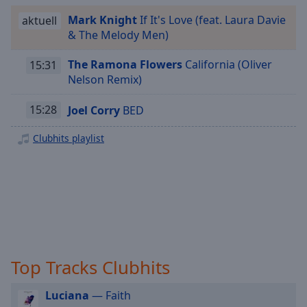
Playback
Mark Knight
If It's Love (feat. Laura Davie
aktuell
Rate
& The Melody Men)
Chapters
The Ramona Flowers
California (Oliver
15:31
Chapters
Nelson Remix)
Descriptions
15:28
Joel Corry
BED
descriptions
Clubhits playlist
off
,
selected
Subtitles
subtitles
settings
,
opens
subtitles
Top Tracks Clubhits
settings
dialog
Luciana
— Faith
subtitles