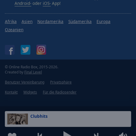
Android-
oder
iOS-
App!
Afrika
Asien
Nordamerika
Südamerika
Europa
Ozeanien
© Online Radio Box, 2015-2026.
Created by
Final Level
Benutzer Vereinbarung
Privatsphäre
Kontakt
Widgets
Für die Radiosender
Clubhits