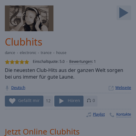
Backward
Skip
Forward
Mute
Current
Time
0:00
Clubhits
/
Duration
-:-
dance
electronic
trance
house
Loaded
:
0.00%
Einschaltquote:
5.0
Bewertungen
:
1
Stream
Die neuesten Club-Hits aus der ganzen Welt sorgen
Type
LIVE
bei uns immer für gute Laune.
Seek to
live,
Deutsch
Webseite
currently
behind
Gefällt mir
12
Hören
0
live
LIVE
Remaining
Time
-
Playlist
Kontakte
-:-
Jetzt Online Clubhits
1x