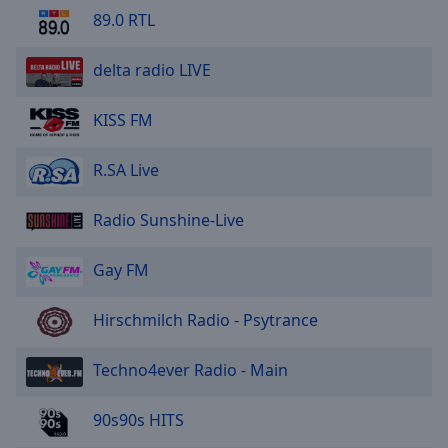
89.0 RTL
delta radio LIVE
KISS FM
R.SA Live
Radio Sunshine-Live
Gay FM
Hirschmilch Radio - Psytrance
Techno4ever Radio - Main
90s90s HITS