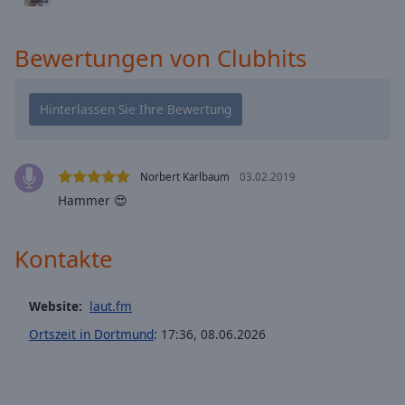
cancel
and
Bewertungen von Clubhits
close
the
window.
Text
Color
Norbert Karlbaum
03.02.2019
Hammer 😍
Opacity
Kontakte
Text
Background
Color
Website:
laut.fm
Ortszeit in Dortmund
:
17:36
,
08.06.2026
Opacity