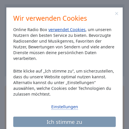
Caption
Area
Background
Wir verwenden Cookies
Color
Online Radio Box
verwendet Cookies
, um unseren
Nutzern den besten Service zu bieten. Bevorzugte
Opacity
Radiosender und Musikgenres, Favoriten der
Nutzer, Bewertungen von Sendern und viele andere
Dienste müssen deine persönlichen Daten
Font
verarbeiten.
Size
Bitte klicke auf „Ich stimme zu“, um sicherzustellen,
Text
dass du unsere Website optimal nutzen kannst.
Alternativ kannst du unter „Einstellungen“
Edge
auswählen, welche Cookies oder Technologien du
Style
Installieren Sie gratis
Gratisapp
auf Ihrem
zulassen möchtest.
Smartphone die Online Radio Box-App und hören
Sie Ihr Lieblingsradio online an, wo Sie immer
Font
Einstellungen
wollen.
Family
Ich stimme zu