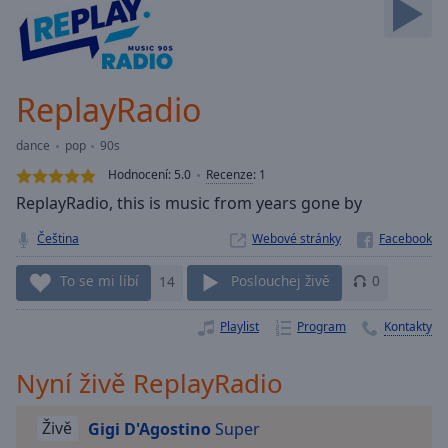
Backward
Skip
Forward
Mute
Current
ReplayRadio
Time
0:00
/
dance
pop
90s
Duration
-:-
Hodnocení:
5.0
Recenze
:
1
Loaded
:
ReplayRadio, this is music from years gone by
0.00%
Stream
Čeština
Webové stránky
Type
LIVE
Seek to
To se mi líbí
14
Poslouchej živě
0
live,
currently
behind
Playlist
Program
Kontakty
live
LIVE
Remaining
Time
-
Nyní živě ReplayRadio
-:-
Živě
Gigi D'Agostino
Super
1x