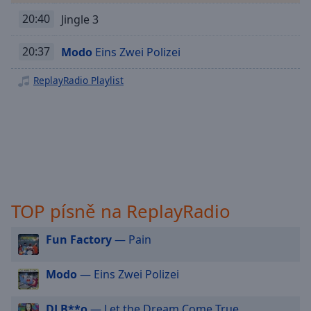
Playback
20:40
Jingle 3
Rate
Chapters
20:37
Modo
Eins Zwei Polizei
Chapters
ReplayRadio Playlist
Descriptions
descriptions
off
,
selected
Subtitles
TOP písně na ReplayRadio
subtitles
settings
,
Fun Factory
— Pain
opens
subtitles
settings
Modo
— Eins Zwei Polizei
dialog
subtitles
DJ B**o
— Let the Dream Come True