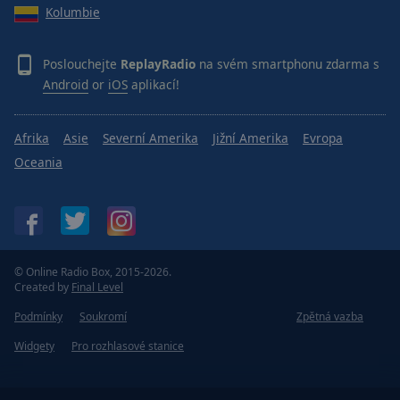
Kolumbie
Poslouchejte
ReplayRadio
na svém smartphonu zdarma s
Android
or
iOS
aplikací!
Afrika
Asie
Severní Amerika
Jižní Amerika
Evropa
Oceania
© Online Radio Box, 2015-2026.
Created by
Final Level
Podmínky
Soukromí
Zpětná vazba
Widgety
Pro rozhlasové stanice