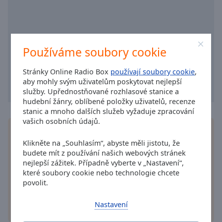
Caption
Area
Background
Color
Používáme soubory cookie
Opacity
Stránky Online Radio Box
používají soubory cookie
,
aby mohly svým uživatelům poskytovat nejlepší
služby. Upřednostňované rozhlasové stanice a
Font
hudební žánry, oblíbené položky uživatelů, recenze
Size
stanic a mnoho dalších služeb vyžaduje zpracování
vašich osobních údajů.
Nainstalujte si na svůj smartphone zdarma
Text
aplikaci
Online Radio Box a poslouchejte své
Edge
Klikněte na „Souhlasím“, abyste měli jistotu, že
oblíbené rozhlasové stanice online – ať jste
budete mít z používání našich webových stránek
Style
nejlepší zážitek. Případně vyberte v „Nastavení“,
kdekoliv!
které soubory cookie nebo technologie chcete
Font
povolit.
Family
Nastavení
jiné možnost