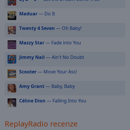
off
,
selected
Maduar
— Do It
Audio
Track
Twenty 4 Seven
— Oh Baby!
Picture-
in-
Mazzy Star
— Fade into You
Picture
Fullscreen
Jimmy Nail
— Ain't No Doubt
This
is
a
Scooter
— Move Your Ass!
modal
window.
Amy Grant
— Baby, Baby
Beginning
Céline Dion
— Falling Into You
of
dialog
window.
ReplayRadio recenze
Escape
will