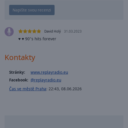
cancel
and
close
the
window.
David Holý
31.03.2023
♥ ♥ 90"s hits forever
Text
Color
Kontakty
Opacity
Stránky:
www.replayradio.eu
Facebook:
@replayradio.eu
Text
Čas ve městě Praha
:
22:43
,
08.06.2026
Background
Color
Opacity