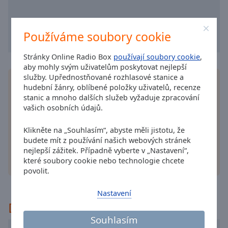
cancel
and
close
Používáme soubory cookie
the
window.
Stránky Online Radio Box
používají soubory cookie
,
aby mohly svým uživatelům poskytovat nejlepší
služby. Upřednostňované rozhlasové stanice a
Text
Nainstalujte si na svůj smartphone zdarma
hudební žánry, oblíbené položky uživatelů, recenze
Color
aplikaci
Online Radio Box a poslouchejte své
stanic a mnoho dalších služeb vyžaduje zpracování
oblíbené rozhlasové stanice online – ať jste
vašich osobních údajů.
kdekoliv!
Opacity
Klikněte na „Souhlasím“, abyste měli jistotu, že
budete mít z používání našich webových stránek
Text
nejlepší zážitek. Případně vyberte v „Nastavení“,
Background
které soubory cookie nebo technologie chcete
jiné možnost
Color
povolit.
Nastavení
Opacity
Doporučeno
Souhlasím