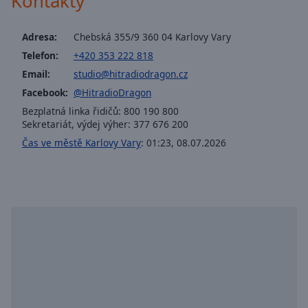
Kontakty
off
,
selected
Adresa:
Chebská 355/9 360 04 Karlovy Vary
Audio
Telefon:
+420 353 222 818
Track
Email:
studio@hitradiodragon.cz
Picture-
Facebook:
@HitradioDragon
in-
Picture
Bezplatná linka řidičů: 800 190 800
Sekretariát, výdej výher: 377 676 200
Fullscreen
This
Čas ve městě Karlovy Vary
:
01:23
,
08.07.2026
is
a
modal
window.
Beginning
of
dialog
window.
Escape
will