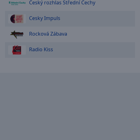
Reset
Český rozhlas Střední Čechy
Done
Close
Cesky Impuls
Modal
Dialog
End
Rocková Zábava
of
dialog
Radio Kiss
window.