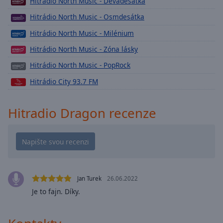
Hitrádio North Music - Devadesátka
Playback
Rate
Hitrádio North Music - Osmdesátka
Hitrádio North Music - Milénium
Chapters
Hitrádio North Music - Zóna lásky
Chapters
Hitrádio North Music - PopRock
Descriptions
Hitrádio City 93.7 FM
descriptions
off
,
Hitradio Dragon recenze
selected
Subtitles
subtitles
settings
,
opens
Jan Turek
26.06.2022
subtitles
Je to fajn. Díky.
settings
dialog
subtitles