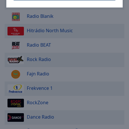
Caption
Evropa 2
Area
Background
Radio Blanik
Color
Hitrádio North Music
Opacity
Radio BEAT
Font
Rock Radio
Size
Fajn Radio
Text
Edge
Frekvence 1
Style
RockZone
Font
Family
Dance Radio