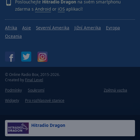
Poslouchejte
Hitradio Dragon
na svém smartphonu
zdarma s
Android
or
iOS
aplikací!
Afrika
Asie
Severní Amerika
Jižní Amerika
Evropa
Oceania
© Online Radio Box, 2015-2026.
Created by
Final Level
Podmínky
Soukromí
Zpětná vazba
Widgety
Pro rozhlasové stanice
Hitradio Dragon