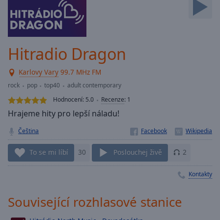
Backward
Skip
Forward
Mute
Current
Hitradio Dragon
Time
0:00
/
Karlovy Vary
99.7 MHz FM
Duration
-:-
rock
pop
top40
adult contemporary
Loaded
:
0.00%
Hodnocení:
5.0
Recenze
:
1
Stream
Hrajeme hity pro lepší náladu!
Type
LIVE
Čeština
Seek to
live,
currently
To se mi líbí
30
Poslouchej živě
2
behind
live
LIVE
Remaining
Kontakty
Time
-
-:-
Související rozhlasové stanice
1x