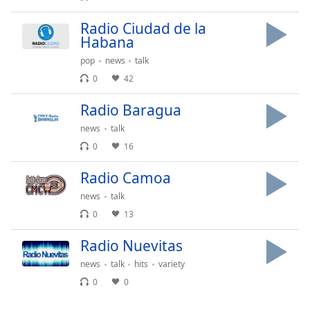
opens
subtitles
Radio Ciudad de la
Habana
settings
dialog
pop
news
talk
subtitles
0
42
off
,
selected
Radio Baragua
news
talk
Audio
Track
0
16
Picture-
Radio Camoa
in-
Picture
news
talk
Fullscreen
0
13
This
is
Radio Nuevitas
a
modal
news
talk
hits
variety
window.
0
0