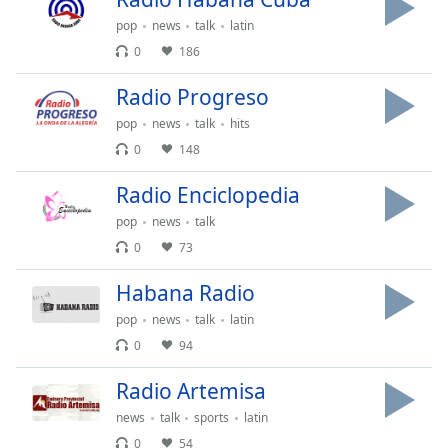
Remaining
pop
news
talk
latin
Time
-
0
186
-:-
Radio Progreso
1x
pop
news
talk
hits
Playback
Rate
0
148
Chapters
Radio Enciclopedia
Chapters
pop
news
talk
0
73
Descriptions
Habana Radio
descriptions
off
,
pop
news
talk
latin
selected
0
94
Subtitles
Radio Artemisa
subtitles
news
talk
sports
latin
settings
,
0
54