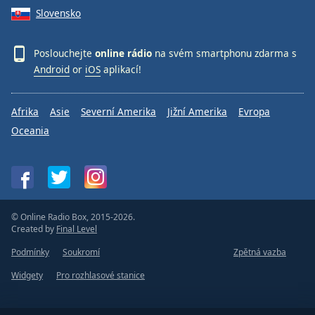
Slovensko
Poslouchejte
online rádio
na svém smartphonu zdarma s
Android
or
iOS
aplikací!
Afrika
Asie
Severní Amerika
Jižní Amerika
Evropa
Oceania
© Online Radio Box, 2015-2026.
Created by
Final Level
Podmínky
Soukromí
Zpětná vazba
Widgety
Pro rozhlasové stanice