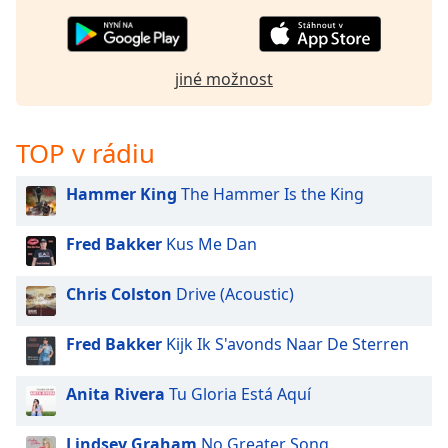
Color
Opacity
jiné možnost
Caption
Area
TOP v rádiu
Background
Color
Hammer King
The Hammer Is the King
Opacity
Fred Bakker
Kus Me Dan
Chris Colston
Drive (Acoustic)
Font
Size
Fred Bakker
Kijk Ik S'avonds Naar De Sterren
Text
Anita Rivera
Tu Gloria Está Aquí
Edge
Style
Lindsey Graham
No Greater Song