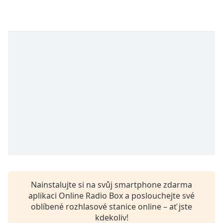
Beginning
of
dialog
window.
Escape
will
cancel
and
close
the
window.
Text
Color
Opacity
Nainstalujte si na svůj smartphone zdarma
aplikaci Online Radio Box a poslouchejte své
Text
oblíbené rozhlasové stanice online – ať jste
Background
kdekoliv!