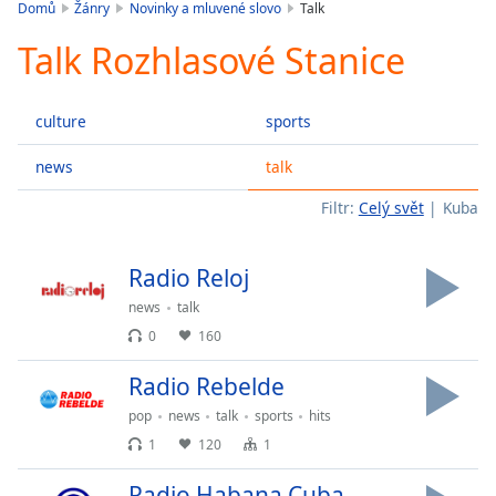
is
Domů
Žánry
Novinky a mluvené slovo
Talk
loading.
Talk Rozhlasové Stanice
Play
Video
Play
culture
sports
Skip
Backward
Skip
news
talk
Forward
Filtr:
Celý svět
Kuba
Mute
Current
Time
0:00
Radio Reloj
/
Duration
-:-
news
talk
Loaded
:
0
160
0.00%
Stream
Radio Rebelde
Type
LIVE
pop
news
talk
sports
hits
Seek to
live,
1
120
1
currently
behind
Radio Habana Cuba
live
LIVE