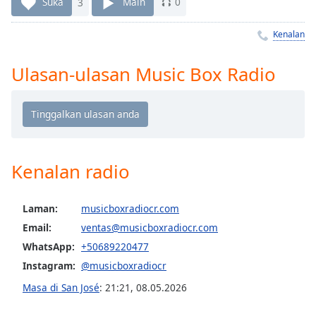
Remaining
Suka
3
Main
0
Time
-
-:-
Kenalan
1x
Ulasan-ulasan Music Box Radio
Playback
Rate
Chapters
Chapters
Kenalan radio
Descriptions
descriptions
Laman:
musicboxradiocr.com
off
,
Email:
ventas@musicboxradiocr.com
selected
WhatsApp:
+50689220477
Subtitles
Instagram:
@musicboxradiocr
subtitles
Masa di San José
:
21:21
,
08.05.2026
settings
,