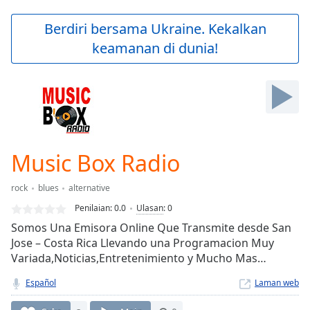
loading.
Play
Berdiri bersama Ukraine. Kekalkan
Video
keamanan di dunia!
Play
Skip
Backward
Skip
Forward
Mute
Current
Time
0:00
Music Box Radio
/
Duration
-:-
rock
blues
alternative
Loaded
:
0.00%
Penilaian:
0.0
Ulasan
:
0
Stream
Somos Una Emisora Online Que Transmite desde San
Type
LIVE
Jose – Costa Rica Llevando una Programacion Muy
Seek to
Variada,Noticias,Entretenimiento y Mucho Mas…
live,
currently
Español
Laman web
behind
live
LIVE