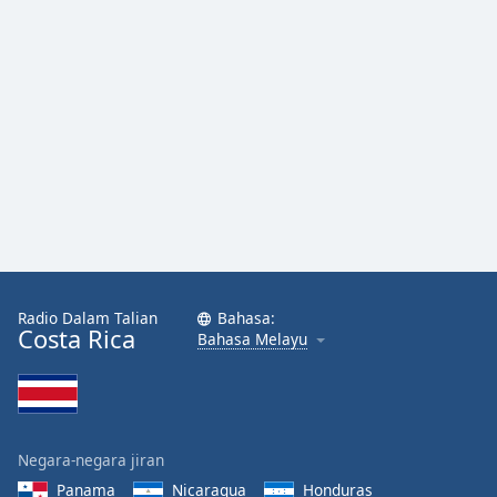
Font
Family
Reset
Done
Close
Modal
Dialog
End
of
dialog
window.
Radio Dalam Talian
Bahasa:
Costa Rica
Bahasa Melayu
Negara-negara jiran
Panama
Nicaragua
Honduras