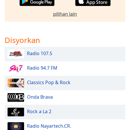
of
dialog
pilihan lain
window.
Escape
will
cancel
Disyorkan
and
close
Radio 107.5
the
window.
Radio 94.7 FM
Text
Color
Classics Pop & Rock
Opacity
Onda Brava
Rock a La 2
Text
Background
Radio Nayartech.CR.
Color