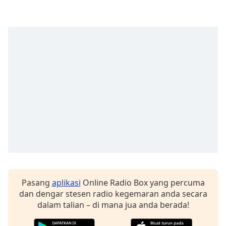
opens
subtitles
settings
dialog
subtitles
off
,
selected
Audio
Track
Picture-
in-
Picture
Fullscreen
This
is
a
Pasang
aplikasi
Online Radio Box yang percuma
modal
dan dengar stesen radio kegemaran anda secara
window.
dalam talian – di mana jua anda berada!
Beginning