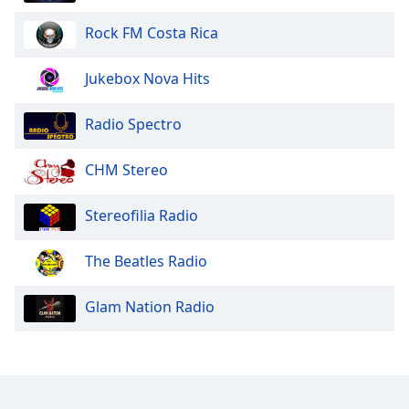
Rock FM Costa Rica
Opacity
Jukebox Nova Hits
Caption
Area
Radio Spectro
Background
Color
CHM Stereo
Opacity
Stereofilia Radio
Font
The Beatles Radio
Size
Glam Nation Radio
Text
Edge
Style