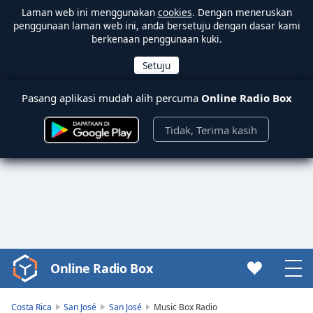
Laman web ini menggunakan
cookies
. Dengan meneruskan
penggunaan laman web ini, anda bersetuju dengan dasar kami
berkenaan penggunaan kuki.
Pasang aplikasi mudah alih percuma
Online Radio Box
Tidak, Terima kasih
Online Radio Box
Video
Player
is
Costa Rica
San José
San José
Music Box Radio