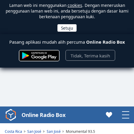
Laman web ini menggunakan
cookies
. Dengan meneruskan
penggunaan laman web ini, anda bersetuju dengan dasar kami
berkenaan penggunaan kuki.
Pasang aplikasi mudah alih percuma
Online Radio Box
Tidak, Terima kasih
Online Radio Box
Video
Player
is
Costa Rica
San José
San José
Monumental 93.5