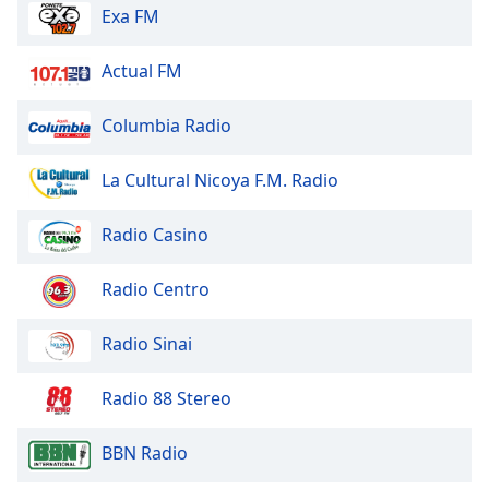
Exa FM
Opacity
Actual FM
Caption
Columbia Radio
Area
Background
La Cultural Nicoya F.M. Radio
Color
Radio Casino
Opacity
Radio Centro
Font
Size
Radio Sinai
Text
Radio 88 Stereo
Edge
Style
BBN Radio