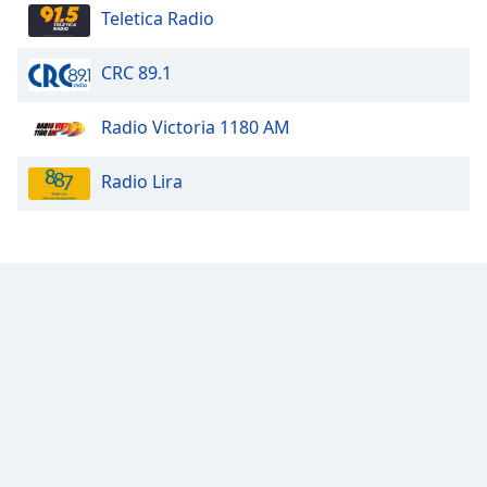
Teletica Radio
Font
Family
CRC 89.1
Reset
Radio Victoria 1180 AM
Done
Close
Modal
Radio Lira
Dialog
End
of
dialog
window.