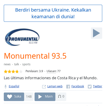
loading.
Play
Berdiri bersama Ukraine. Kekalkan
Video
keamanan di dunia!
Play
Skip
Backward
Skip
Forward
Mute
Current
Time
0:00
Monumental 93.5
/
Duration
-:-
news
talk
sports
Loaded
:
0.00%
Penilaian:
3.9
Ulasan
:
77
Stream
Las últimas informaciones de Costa Rica y el Mundo.
Type
LIVE
Español
Laman web
Seek to
live,
currently
Suka
148
Main
0
behind
live
LIVE