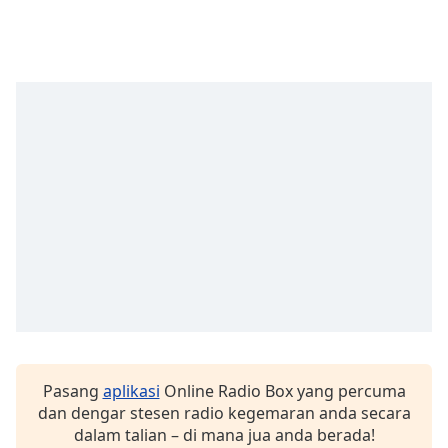
opens
subtitles
settings
dialog
subtitles
off
,
selected
Audio
Track
Picture-
in-
Picture
Fullscreen
This
is
a
modal
window.
Pasang
aplikasi
Online Radio Box yang percuma
dan dengar stesen radio kegemaran anda secara
Beginning
dalam talian – di mana jua anda berada!