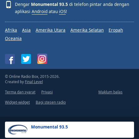
Dengar
Monumental 93.5
di telefon pintar anda dengan
aplikasi
Android
atau
iOS
!
Afrika
Asia
Amerika Utara
Amerika Selatan
Eropah
Oceania
© Online Radio Box, 2015-2026.
Created by
Final Level
Terma dan syarat
Privasi
Maklum balas
Widget-widget
Bagi stesen radio
Monumental 93.5