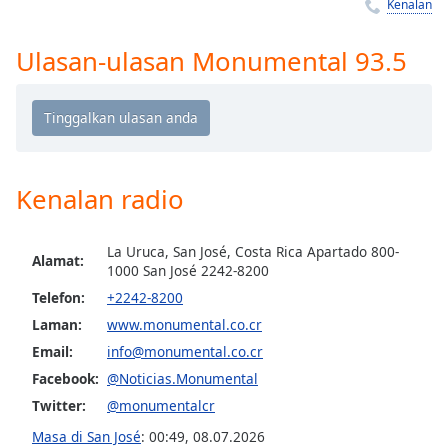
Remaining
Kenalan
Time
-
-:-
Ulasan-ulasan Monumental 93.5
1x
Playback
Rate
Chapters
Kenalan radio
Chapters
Descriptions
La Uruca, San José, Costa Rica Apartado 800-
Alamat:
1000 San José 2242-8200
descriptions
Telefon:
+2242-8200
off
,
Laman:
www.monumental.co.cr
selected
Email:
info@monumental.co.cr
Subtitles
Facebook:
@Noticias.Monumental
subtitles
Twitter:
@monumentalcr
settings
,
Masa di San José
:
00:49
,
08.07.2026