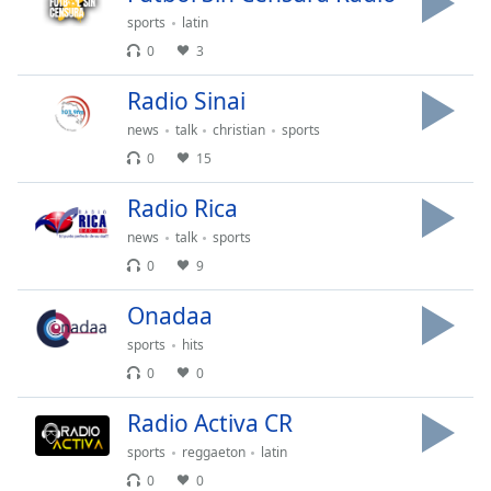
of
sports
latin
dialog
0
3
window.
Escape
Radio Sinai
will
cancel
news
talk
christian
sports
and
0
15
close
the
Radio Rica
window.
news
talk
sports
0
9
Text
Color
Onadaa
sports
hits
Opacity
0
0
Radio Activa CR
Text
Background
sports
reggaeton
latin
Color
0
0