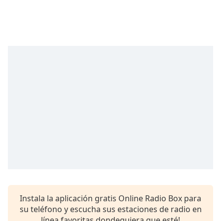
Opacity
Caption
Area
Background
Color
Opacity
Font
Size
Text
Edge
Instala la aplicación gratis Online Radio Box para
Style
su teléfono y escucha sus estaciones de radio en
línea favoritas dondequiera que esté!