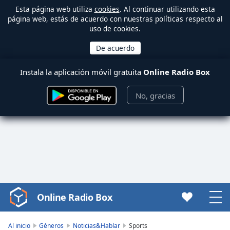
Esta página web utiliza
cookies
. Al continuar utilizando esta
página web, estás de acuerdo con nuestras políticas respecto al
uso de cookies.
Instala la aplicación móvil gratuita
Online Radio Box
No, gracias
Online Radio Box
Video
Player
is
Al inicio
Géneros
Noticias&Hablar
Sports