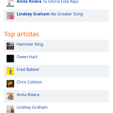
Anita Rivera
Tu Gloria Está Aquí
Lindsey Graham
No Greater Song
Top artistas
Hammer King
Owen Hart
Fred Bakker
Chris Colston
Anita Rivera
Lindsey Graham