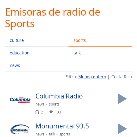
loading.
Emisoras de radio de
Play
Video
Sports
Play
Skip
Backward
culture
sports
Skip
Forward
Mute
education
talk
Current
Time
0:00
news
/
Filtro:
Mundo entero
Costa Rica
Duration
-:-
Loaded
:
0.00%
Columbia Radio
Stream
news
sports
Type
LIVE
2
133
Seek to
live,
currently
Monumental 93.5
behind
live
LIVE
news
talk
sports