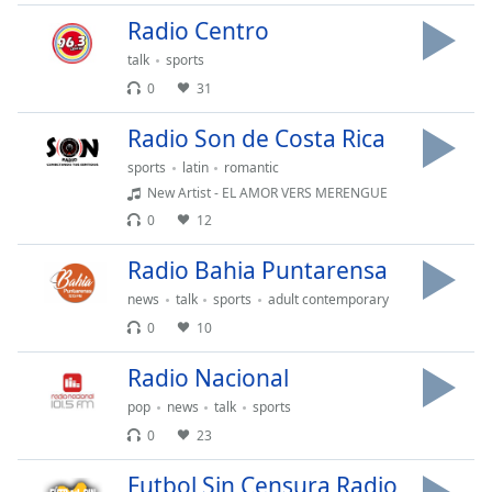
opens
subtitles
Radio Centro
settings
talk
sports
dialog
0
31
subtitles
off
,
Radio Son de Costa Rica
selected
sports
latin
romantic
Audio
New Artist - EL AMOR VERS MERENGUE
Track
0
12
Picture-
Radio Bahia Puntarensa
in-
Picture
news
talk
sports
adult contemporary
Fullscreen
This
0
10
is
Radio Nacional
a
modal
pop
news
talk
sports
window.
0
23
Beginning
Futbol Sin Censura Radio