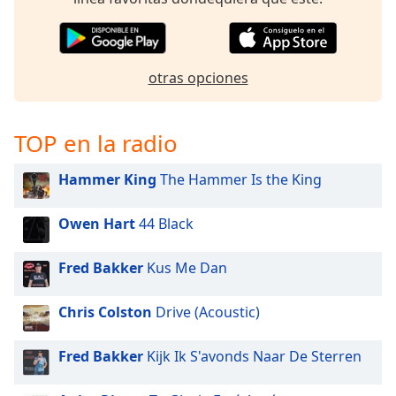
Font
Family
otras opciones
Reset
Done
Close
TOP en la radio
Modal
Dialog
End
Hammer King
The Hammer Is the King
of
dialog
Owen Hart
44 Black
window.
Fred Bakker
Kus Me Dan
Chris Colston
Drive (Acoustic)
Fred Bakker
Kijk Ik S'avonds Naar De Sterren