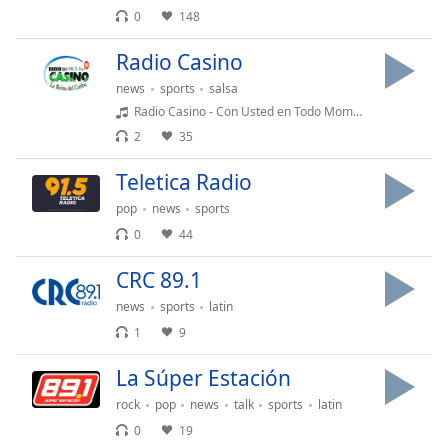
Remaining
0
148
Time
-
-:-
Radio Casino
1x
news
sports
salsa
Radio Casino - Con Usted en Todo Momento - visite www.radiocasino.net - Whatsapp: 506 8905-4387
Playback
Rate
2
35
Chapters
Teletica Radio
Chapters
pop
news
sports
0
44
Descriptions
CRC 89.1
descriptions
off
,
news
sports
latin
selected
1
9
Subtitles
La Súper Estación
subtitles
rock
pop
news
talk
sports
latin
settings
,
0
19