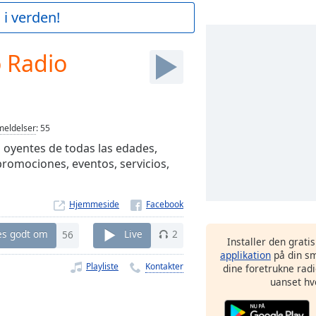
 i verden!
 Radio
eldelser
:
55
 oyentes de todas las edades,
promociones, eventos, servicios,
Hjemmeside
es godt om
56
Live
2
Installer den grati
applikation
på din sm
Playliste
Kontakter
dine foretrukne radi
uanset hv