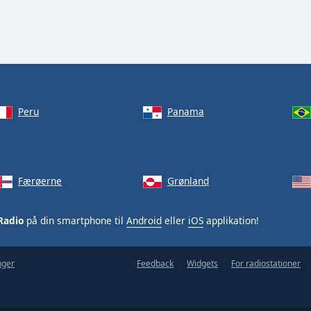
Peru
Panama
Færøerne
Grønland
Radio
på din smartphone til
Android
eller
iOS
applikation!
nger
Feedback
Widgets
For radiostationer