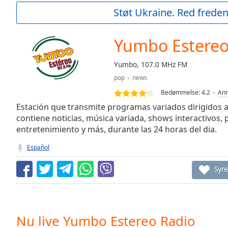
Current
Støt Ukraine. Red freden
Time
0:00
/
Duration
-:-
Yumbo Estereo
Loaded
:
0.00%
Yumbo, 107.0 MHz FM
0:00
pop
news
Stream
Type
LIVE
Bedømmelse:
4.2
Anm
Seek to
Estación que transmite programas variados dirigidos a
live,
contiene noticias, música variada, shows interactivos, 
currently
entretenimiento y más, durante las 24 horas del dia.
behind
live
LIVE
Remaining
Español
Time
-
-:-
Syn
1x
Playback
Rate
Nu live Yumbo Estereo Radio