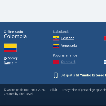
the
window.
Text
Color
Online radio
Nabolande
Colombia
Ecuador
Opacity
Venezuela
Text
Populære lande
Sprog:
Background
Danmark
Dansk
Color
Lyt gratis til
Yumbo Estereo 
Opacity
© Online Radio Box, 2015-2026.
Vilkår
Beskyttelse af personlige oplysni
Caption
Created by
Final Level
Area
Background