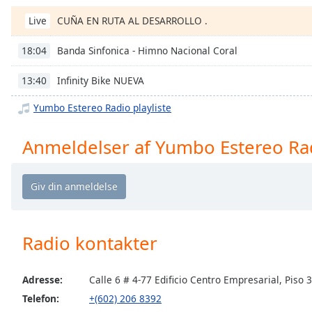
Chapters
CUÑA EN RUTA AL DESARROLLO .
Live
Chapters
Banda Sinfonica - Himno Nacional Coral
18:04
Descriptions
Infinity Bike NUEVA
13:40
descriptions
off
,
Yumbo Estereo Radio playliste
selected
Anmeldelser af Yumbo Estereo Ra
Subtitles
subtitles
settings
,
opens
subtitles
settings
Radio kontakter
dialog
subtitles
off
,
Adresse:
Calle 6 # 4-77 Edificio Centro Empresarial, Piso 3
selected
Telefon:
+(602) 206 8392