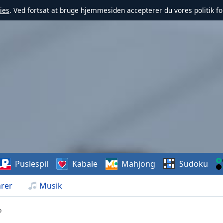
ies
. Ved fortsat at bruge hjemmesiden accepterer du vores politik fo
Puslespil
Kabale
Mahjong
Sudoku
rer
Musik
o