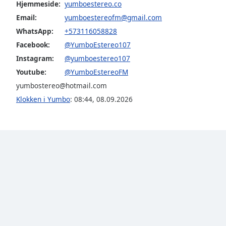
Hjemmeside:
yumboestereo.co
Audio
Track
Email:
yumboestereofm@gmail.com
WhatsApp:
+573116058828
Picture-
in-
Facebook:
@YumboEstereo107
Picture
Instagram:
@yumboestereo107
Fullscreen
This
Youtube:
@YumboEstereoFM
is
yumbostereo@hotmail.com
a
Klokken i Yumbo
:
08:44
,
08.09.2026
modal
window.
Beginning
of
dialog
window.
Escape
will
cancel
and
close