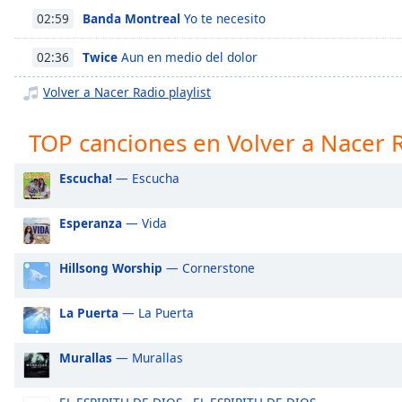
Chapters
Banda Montreal
Yo te necesito
02:59
Chapters
Twice
Aun en medio del dolor
02:36
Descriptions
Volver a Nacer Radio playlist
descriptions
off
,
TOP canciones en Volver a Nacer 
selected
Escucha!
— Escucha
Subtitles
subtitles
Esperanza
— Vida
settings
,
opens
Hillsong Worship
— Cornerstone
subtitles
settings
La Puerta
— La Puerta
dialog
subtitles
off
,
Murallas
— Murallas
selected