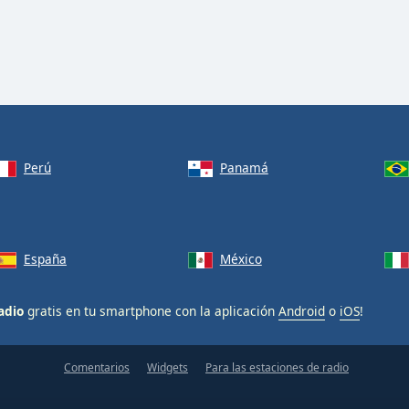
Perú
Panamá
España
México
adio
gratis en tu smartphone con la aplicación
Android
o
iOS
!
Comentarios
Widgets
Para las estaciones de radio