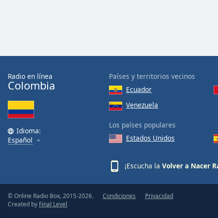
Color
Opacity
Font
Size
Radio en línea
Países y territorios vecinos
Colombia
Ecuador
Text
Venezuela
Edge
Style
Los países populares
Idioma:
Estados Unidos
Español
Font
Family
¡Escucha la
Volver a Nacer R
Reset
© Online Radio Box, 2015-2026.
Condiciones
Privacidad
Done
Created by
Final Level
Close
Modal