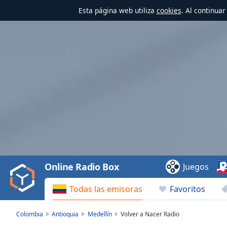
Esta página web utiliza
cookies
. Al continua
Video
Player
is
loading.
Play
Video
Online Radio Box
Juegos
Play
Skip
Todas las emisoras
Favoritos
Backward
Skip
Forward
Colombia
Antioquia
Medellín
Volver a Nacer Radio
Mute