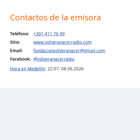
the
window.
Contactos de la emisora
Text
Teléfono:
+301 411 76 99
Color
Sitio:
www.volveranacerradio.com
Email:
fundacionvolveranacer@gmail.com
Opacity
Facebook:
@volveranacerradio
Hora en Medellín
:
22:07
,
08.06.2026
Text
Background
Color
Opacity
Caption
Area
Background