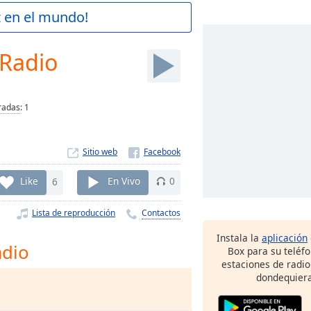
z en el mundo!
 Radio
radas
:
1
Sitio web
Like
6
En Vivo
0
Lista de reproducción
Contactos
Instala la
aplicación
adio
Box para su teléf
estaciones de radio
dondequiera