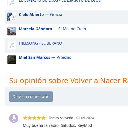
EL ESPIRITU DE DIOS - EL ESPIRITU DE DIOS
Audio
Track
Cielo Abierto
— Gracia
Picture-
in-
Picture
Marcela Gándara
— El Mismo Cielo
Fullscreen
This
HILLSONG - SOBERANO
is
a
Miel San Marcos
— Proezas
modal
window.
Beginning
Su opinión sobre Volver a Nacer R
of
dialog
window.
Escape
will
cancel
Tomas Acevedo
01.05.2024
and
Muy buena la radio. Saludos. ReyMod
close