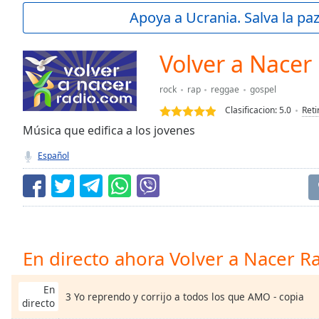
Current
Apoya a Ucrania. Salva la pa
Time
0:00
/
Duration
-:-
Volver a Nacer
Loaded
:
0.00%
rock
rap
reggae
gospel
0:00
Clasificacion:
5.0
Reti
Stream
Type
Música que edifica a los jovenes
LIVE
Seek to
Español
live,
currently
behind
live
LIVE
Remaining
Time
-
-:-
En directo ahora Volver a Nacer R
1x
Playback
En
3 Yo reprendo y corrijo a todos los que AMO - copia
Rate
directo