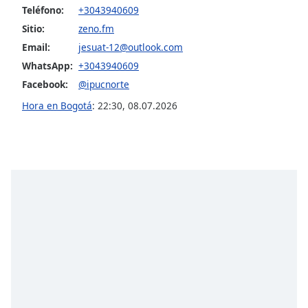
opens
Teléfono:
+3043940609
subtitles
Sitio:
zeno.fm
settings
dialog
Email:
jesuat-12@outlook.com
subtitles
WhatsApp:
+3043940609
off
,
Facebook:
@ipucnorte
selected
Hora en Bogotá
:
22:30
,
08.07.2026
Audio
Track
Picture-
in-
Picture
Fullscreen
This
is
a
modal
window.
Beginning