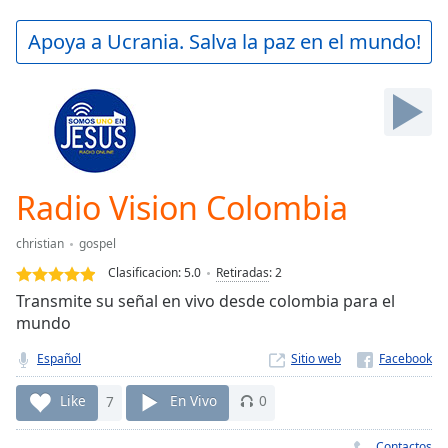
loading.
Play
Apoya a Ucrania. Salva la paz en el mundo!
Video
Play
Skip
Backward
Skip
Forward
Mute
Current
Radio Vision Colombia
Time
0:00
/
christian
gospel
Duration
-:-
Clasificacion:
5.0
Retiradas
:
2
Loaded
:
Transmite su señal en vivo desde colombia para el
0.00%
mundo
Stream
Type
LIVE
Español
Sitio web
Seek to
live,
Like
7
En Vivo
0
currently
behind
live
LIVE
Contactos