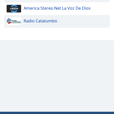
Font
America Stereo.Net La Voz De Dios
Family
Radio Catatumbo
Reset
Done
Close
Modal
Dialog
End
of
dialog
window.