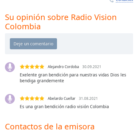
Remaining
Time
-
-:-
Su opinión sobre Radio Vision
Colombia
1x
Playback
Rate
Chapters
Chapters
Alejandro Cordoba
30.09.2021
Exelente gran bendición para nuestras vidas Dios les
Descriptions
bendiga grandemente
descriptions
off
,
Abelardo Cuellar
31.08.2021
selected
Es una gran bendición radio visión Colombia
Subtitles
Contactos de la emisora
subtitles
settings
,