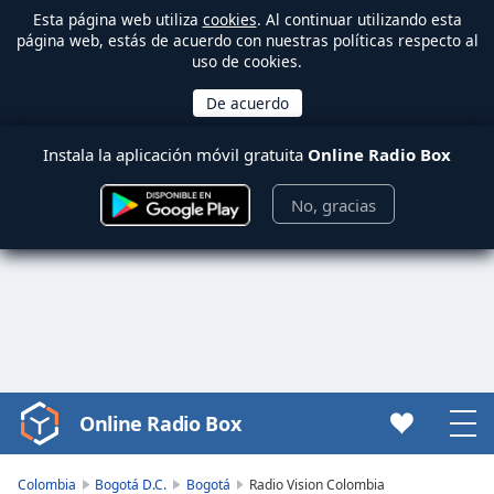
Esta página web utiliza
cookies
. Al continuar utilizando esta
página web, estás de acuerdo con nuestras políticas respecto al
uso de cookies.
Instala la aplicación móvil gratuita
Online Radio Box
No, gracias
Online Radio Box
Video
Player
is
Colombia
Bogotá D.C.
Bogotá
Radio Vision Colombia