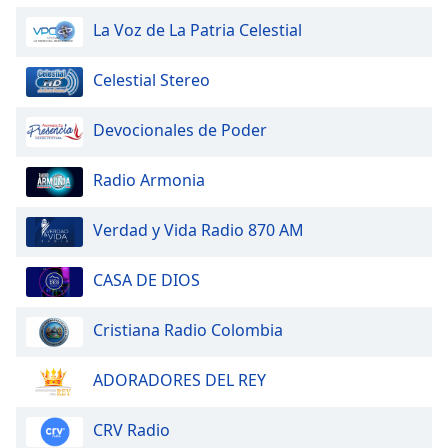
La Voz de La Patria Celestial
Opacity
Celestial Stereo
Caption
Area
Devocionales de Poder
Background
Color
Radio Armonia
Opacity
Verdad y Vida Radio 870 AM
CASA DE DIOS
Font
Size
Cristiana Radio Colombia
Text
ADORADORES DEL REY
Edge
Style
CRV Radio