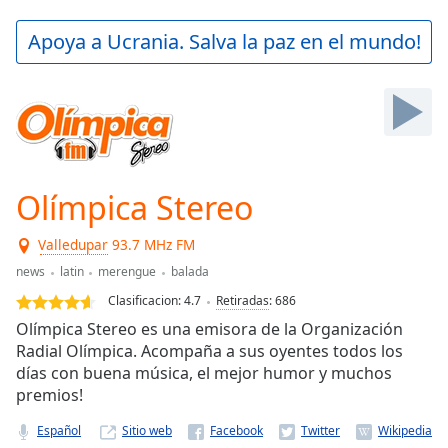
loading.
Play
Apoya a Ucrania. Salva la paz en el mundo!
Video
Play
Skip
Backward
Skip
Forward
Mute
Current
Olímpica Stereo
Time
0:00
/
Valledupar
93.7 MHz FM
Duration
-:-
news
latin
merengue
balada
Loaded
:
0.00%
Clasificacion:
4.7
Retiradas
:
686
Stream
Olímpica Stereo es una emisora de la Organización
Type
LIVE
Radial Olímpica. Acompaña a sus oyentes todos los
Seek to
días con buena música, el mejor humor y muchos
live,
premios!
currently
behind
live
LIVE
Español
Sitio web