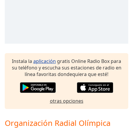
Font
Family
Reset
Done
Close
Modal
Dialog
End
Instala la
aplicación
gratis Online Radio Box para
of
su teléfono y escucha sus estaciones de radio en
dialog
línea favoritas dondequiera que esté!
window.
otras opciones
Organización Radial Olímpica