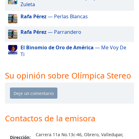
of
Zuleta
dialog
window.
Rafa Pérez
— Perlas Blancas
Escape
will
Rafa Pérez
— Parrandero
cancel
and
El Binomio de Oro de América
— Me Voy De
close
Ti
the
window.
Su opinión sobre Olímpica Stereo
Text
Color
Opacity
Contactos de la emisora
Text
Background
Color
Carrera 11a No.13c-46, Obrero, Valledupar,
Dirección: