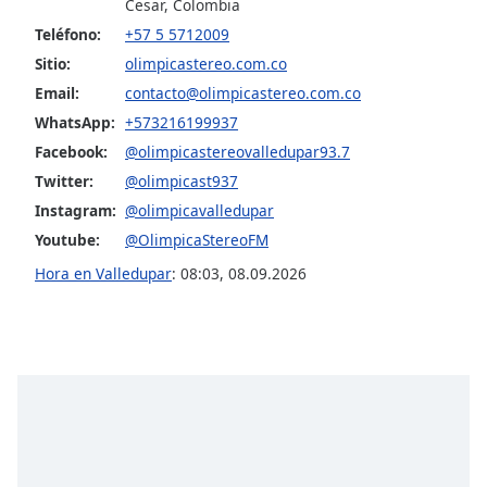
Cesar, Colombia
Teléfono:
+57 5 5712009
Opacity
Sitio:
olimpicastereo.com.co
Email:
contacto@olimpicastereo.com.co
Caption
WhatsApp:
+573216199937
Area
Facebook:
@olimpicastereovalledupar93.7
Background
Color
Twitter:
@olimpicast937
Instagram:
@olimpicavalledupar
Youtube:
@OlimpicaStereoFM
Opacity
Hora en Valledupar
:
08:03
,
08.09.2026
Font
Size
Text
Edge
Style