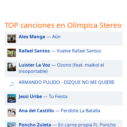
opens
subtitles
settings
dialog
TOP canciones en Olímpica Stereo
subtitles
off
,
Alex Manga
— Aún
selected
Audio
Rafael Santos
— Vuelve Rafael Santos
Track
Picture-
Luister La Voz
— Ozono (feat. maikol el
in-
insoportable)
Picture
Fullscreen
ARMANDO PULIDO - DIZQUE NO ME QUIERE
This
is
Jessi Uribe
— Tu Fiesta
a
modal
window.
Ana del Castillo
— Perdiste La Batalla
Beginning
Poncho Zuleta
— En carne propia Ft. Poncho