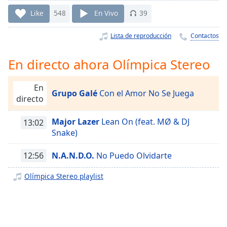
Remaining
Time
-
Like
548
En Vivo
39
-:-
Lista de reproducción
Contactos
1x
Playback
En directo ahora Olímpica Stereo
Rate
Chapters
En
Grupo Galé
Con el Amor No Se Juega
directo
Chapters
Major Lazer
Lean On (feat. MØ & DJ
13:02
Descriptions
Snake)
descriptions
off
,
12:56
N.A.N.D.O.
No Puedo Olvidarte
selected
Olímpica Stereo playlist
Subtitles
subtitles
settings
,