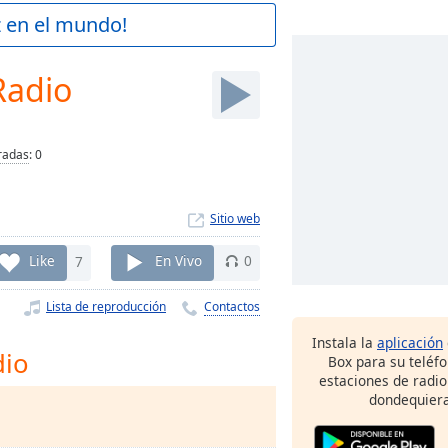
z en el mundo!
Radio
radas
:
0
Sitio web
Like
7
En Vivo
0
Lista de reproducción
Contactos
Instala la
aplicación
dio
Box para su teléf
estaciones de radio
dondequiera