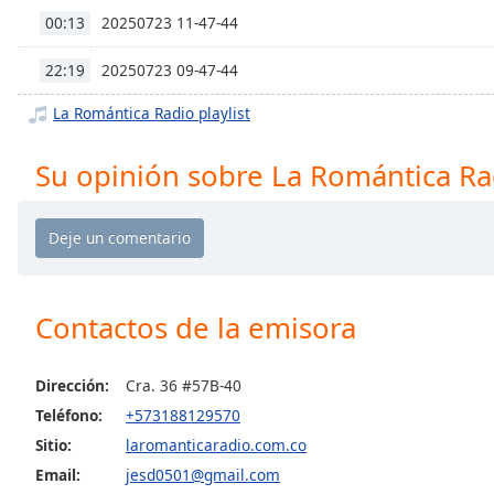
Chapters
20250723 11-47-44
00:13
Chapters
20250723 09-47-44
22:19
Descriptions
La Romántica Radio playlist
descriptions
off
,
Su opinión sobre La Romántica Ra
selected
Subtitles
subtitles
settings
,
opens
Contactos de la emisora
subtitles
settings
Dirección:
Cra. 36 #57B-40
dialog
subtitles
Teléfono:
+573188129570
off
,
Sitio:
laromanticaradio.com.co
selected
Email:
jesd0501@gmail.com