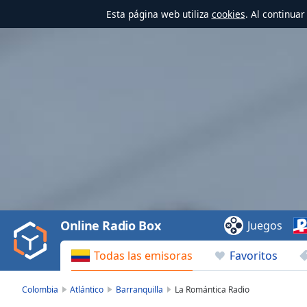
Esta página web utiliza
cookies
. Al continua
Video
Player
is
loading.
Play
Video
Online Radio Box
Juegos
Play
Skip
Todas las emisoras
Favoritos
Backward
Skip
Forward
Colombia
Atlántico
Barranquilla
La Romántica Radio
Mute