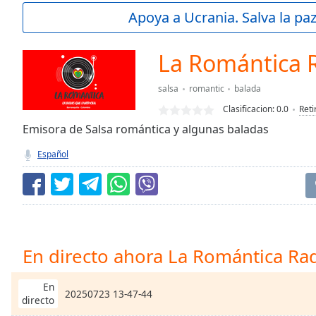
Current
Apoya a Ucrania. Salva la pa
Time
0:00
/
Duration
-:-
La Romántica 
Loaded
:
0.00%
salsa
romantic
balada
0:00
Clasificacion:
0.0
Reti
Stream
Type
Emisora de Salsa romántica y algunas baladas
LIVE
Seek to
Español
live,
currently
behind
live
LIVE
Remaining
Time
-
-:-
En directo ahora La Romántica Ra
1x
Playback
En
20250723 13-47-44
Rate
directo