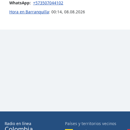
WhatsApp:
+573507044102
Audio
Track
Hora en Barranquilla
:
00:14
,
08.08.2026
Picture-
in-
Picture
Fullscreen
This
is
a
modal
window.
Beginning
of
dialog
window.
Escape
will
cancel
and
Radio en línea
Países y territorios vecinos
Colombia
close