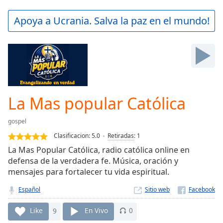
loading.
Play
Apoya a Ucrania. Salva la paz en el mundo!
Video
Play
Skip
Backward
Skip
Forward
Mute
Current
La Mas popular Católica
Time
0:00
/
gospel
Duration
-:-
Clasificacion:
5.0
Retiradas
:
1
Loaded
:
La Mas Popular Católica, radio católica online en
0.00%
defensa de la verdadera fe. Música, oración y
Stream
mensajes para fortalecer tu vida espiritual.
Type
LIVE
Seek to
Español
Sitio web
live,
currently
behind
Like
9
En Vivo
0
live
LIVE