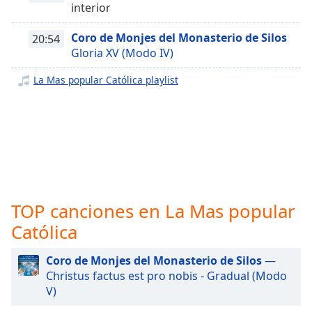
opens
interior
subtitles
settings
Coro de Monjes del Monasterio de Silos
20:54
dialog
Gloria XV (Modo IV)
subtitles
off
,
La Mas popular Católica playlist
selected
Audio
Track
Picture-
in-
Picture
Fullscreen
TOP canciones en La Mas popular
This
is
Católica
a
modal
Coro de Monjes del Monasterio de Silos
—
window.
Christus factus est pro nobis - Gradual (Modo
V)
Beginning