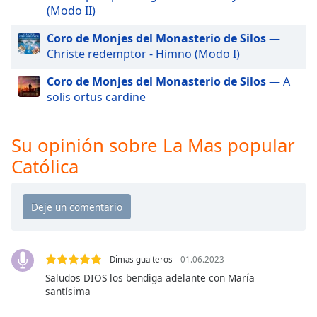
(Modo II)
Opacity
Coro de Monjes del Monasterio de Silos
—
Christe redemptor - Himno (Modo I)
Caption
Coro de Monjes del Monasterio de Silos
— A
Area
solis ortus cardine
Background
Color
Su opinión sobre La Mas popular
Opacity
Católica
Font
Size
Text
Dimas gualteros
01.06.2023
Edge
Saludos DIOS los bendiga adelante con María
Style
santísima