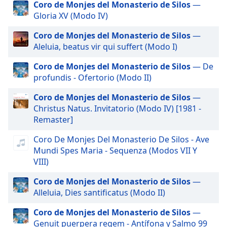
of
Coro de Monjes del Monasterio de Silos
—
dialog
Gloria XV (Modo IV)
window.
Coro de Monjes del Monasterio de Silos
—
Escape
Aleluia, beatus vir qui suffert (Modo I)
will
cancel
Coro de Monjes del Monasterio de Silos
— De
and
profundis - Ofertorio (Modo II)
close
the
Coro de Monjes del Monasterio de Silos
—
window.
Christus Natus. Invitatorio (Modo IV) [1981 -
Remaster]
Text
Color
Coro De Monjes Del Monasterio De Silos - Ave
Mundi Spes Maria - Sequenza (Modos VII Y
VIII)
Opacity
Coro de Monjes del Monasterio de Silos
—
Alleluia, Dies santificatus (Modo II)
Text
Background
Coro de Monjes del Monasterio de Silos
—
Color
Genuit puerpera regem - Antífona y Salmo 99