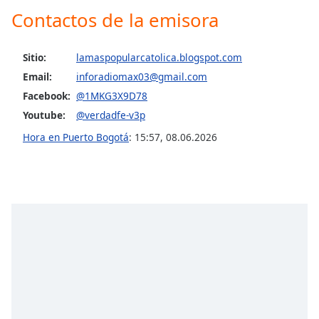
Font
Contactos de la emisora
Family
Sitio:
lamaspopularcatolica.blogspot.com
Reset
Email:
inforadiomax03@gmail.com
Done
Facebook:
@1MKG3X9D78
Close
Youtube:
@verdadfe-v3p
Modal
Dialog
Hora en Puerto Bogotá
:
15:57
,
08.06.2026
End
of
dialog
window.