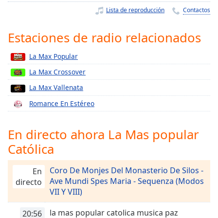
Remaining
Lista de reproducción
Contactos
Time
-
-:-
Estaciones de radio relacionados
1x
La Max Popular
Playback
Rate
La Max Crossover
Chapters
La Max Vallenata
Chapters
Romance En Estéreo
Descriptions
En directo ahora La Mas popular
descriptions
Católica
off
,
selected
Coro De Monjes Del Monasterio De Silos -
En
Subtitles
Ave Mundi Spes Maria - Sequenza (Modos
directo
VII Y VIII)
subtitles
settings
,
la mas popular catolica musica paz
20:56