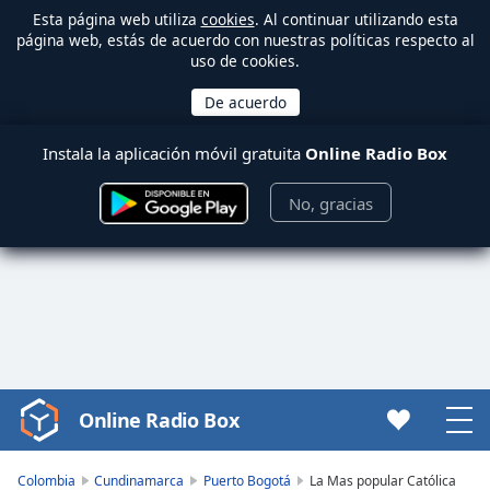
Esta página web utiliza
cookies
. Al continuar utilizando esta
página web, estás de acuerdo con nuestras políticas respecto al
uso de cookies.
Instala la aplicación móvil gratuita
Online Radio Box
No, gracias
Online Radio Box
Video
Player
is
Colombia
Cundinamarca
Puerto Bogotá
La Mas popular Católica