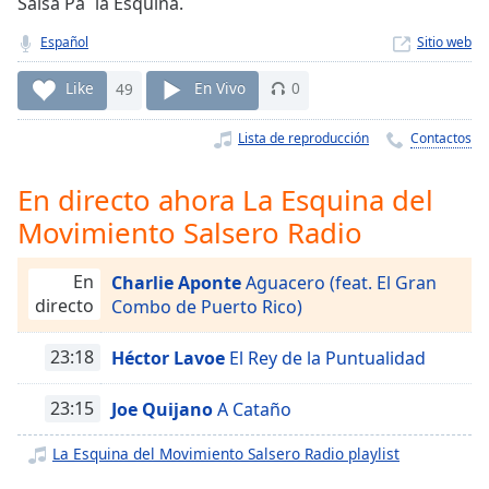
Remaining
Salsa Pa´ la Esquina.
Time
-
Español
Sitio web
-:-
Like
49
En Vivo
0
1x
Playback
Lista de reproducción
Contactos
Rate
Chapters
En directo ahora La Esquina del
Movimiento Salsero Radio
Chapters
Descriptions
En
Charlie Aponte
Aguacero (feat. El Gran
directo
Combo de Puerto Rico)
descriptions
off
,
selected
23:18
Héctor Lavoe
El Rey de la Puntualidad
Subtitles
23:15
Joe Quijano
A Cataño
subtitles
La Esquina del Movimiento Salsero Radio playlist
settings
,