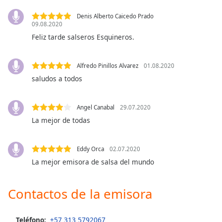
Denis Alberto Caicedo Prado
Opacity
09.08.2020
Feliz tarde salseros Esquineros.
Caption
Area
Alfredo Pinillos Alvarez
01.08.2020
Background
saludos a todos
Color
Angel Canabal
29.07.2020
Opacity
La mejor de todas
Font
Eddy Orca
02.07.2020
Size
La mejor emisora de salsa del mundo
Text
Contactos de la emisora
Edge
Style
Teléfono:
+57 313 5792067