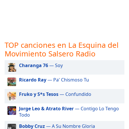
opens
subtitles
settings
dialog
subtitles
off
,
selected
TOP canciones en La Esquina del
Audio
Movimiento Salsero Radio
Track
Charanga 76
— Soy
Picture-
in-
Picture
Ricardo Ray
— Pa' Chismoso Tu
Fullscreen
This
is
Fruko y S*s Tesos
— Confundido
a
modal
Jorge Leo & Atrato River
— Contigo Lo Tengo
window.
Todo
Beginning
Bobby Cruz
— A Su Nombre Gloria