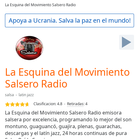
loading.
La Esquina del Movimiento Salsero Radio
Play
Video
Apoya a Ucrania. Salva la paz en el mundo!
Play
Skip
Backward
Skip
Forward
Mute
Current
Time
0:00
La Esquina del Movimiento
/
Duration
-:-
Salsero Radio
Loaded
:
0.00%
salsa
latin jazz
Stream
Clasificacion:
4.8
Retiradas
:
4
Type
LIVE
La Esquina del Movimiento Salsero Radio emisora
Seek to
salsera por excelencia, programando lo mejor del son
live,
currently
montuno, guaguancó, guajira, plenas, guarachas,
behind
descargas y el latín jazz, 24 horas continuas de pura
live
LIVE