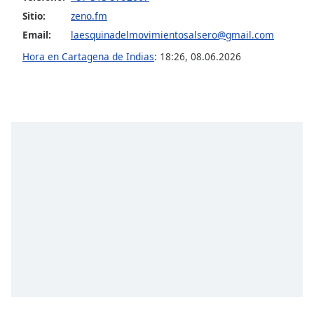
Font
Sitio:
zeno.fm
Family
Email:
laesquinadelmovimientosalsero@gmail.com
Hora en Cartagena de Indias
:
18:26
,
08.06.2026
Reset
Done
Close
Modal
Dialog
End
of
dialog
window.