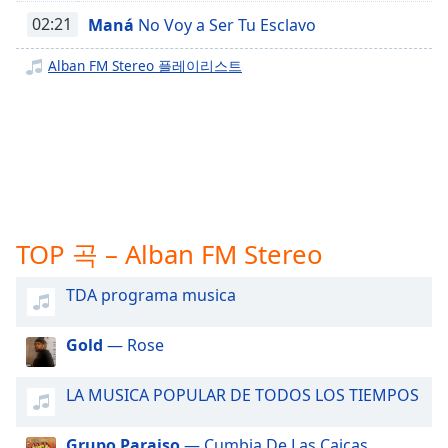
subtitles
02:21
Maná
No Voy a Ser Tu Esclavo
settings
dialog
Alban FM Stereo 플레이리스트
subtitles
off
,
selected
Audio
Track
Picture-
in-
Picture
TOP 곡 – Alban FM Stereo
Fullscreen
This
TDA programa musica
is
a
Gold
— Rose
modal
window.
LA MUSICA POPULAR DE TODOS LOS TIEMPOS
Beginning
of
Grupo Paraiso
— Cumbia De Las Caicas