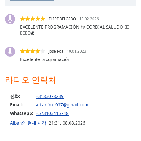
Opacity
ELFRE DELGADO
19.02.2026
Caption
EXCELENTE PROGRAMACIÓN 🤠 CORDIAL SALUDO 👍🏼
Area
👍🏼🇨🇴🕊
Background
Color
Jose Roa
10.01.2023
Excelente programación
Opacity
라디오 연락처
Font
Size
전화:
+3183078239
Email:
albanfm1037@gmail.com
Text
WhatsApp:
+573103415748
Edge
Style
Albán의 현재 시각
:
21:31
,
08.08.2026
Font