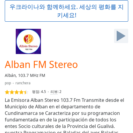
Play
우크라이나와 함께하세요. 세상의 평화를 지
Video
키세요!
Play
Skip
Backward
Skip
Forward
Mute
Current
Time
0:00
Alban FM Stereo
/
Duration
-:-
Albán, 103.7 MHz FM
Loaded
:
pop
ranchera
0.00%
Stream
평점:
4.5
리뷰
:
2
Type
LIVE
La Emisora Alban Stereo 103.7 Fm Transmite desde el
Seek to
Municipio de Alban en el departamento de
live,
Cundinamarca se Caracteriza por su programacion
currently
behind
fundamentada en de la participación de todos los
live
LIVE
entes Socio culturales de la Provincia del Gualivá.
Remaining
nuestra Programacion es Baladas del ayer Baladas