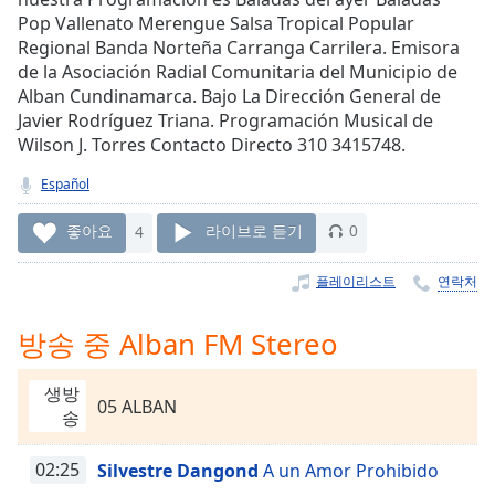
Time
-
Pop Vallenato Merengue Salsa Tropical Popular
-:-
Regional Banda Norteña Carranga Carrilera. Emisora
de la Asociación Radial Comunitaria del Municipio de
1x
Alban Cundinamarca. Bajo La Dirección General de
Playback
Javier Rodríguez Triana. Programación Musical de
Rate
Wilson J. Torres Contacto Directo 310 3415748.
Chapters
Español
Chapters
좋아요
4
라이브로 듣기
0
Descriptions
플레이리스트
연락처
descriptions
off
,
방송 중 Alban FM Stereo
selected
Subtitles
생방
05 ALBAN
송
subtitles
settings
,
02:25
Silvestre Dangond
A un Amor Prohibido
opens