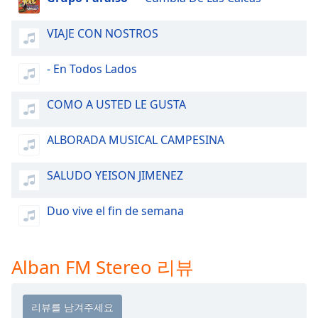
dialog
window.
VIAJE CON NOSTROS
Escape
will
- En Todos Lados
cancel
and
close
COMO A USTED LE GUSTA
the
window.
ALBORADA MUSICAL CAMPESINA
Text
SALUDO YEISON JIMENEZ
Color
Duo vive el fin de semana
Opacity
Alban FM Stereo 리뷰
Text
Background
Color