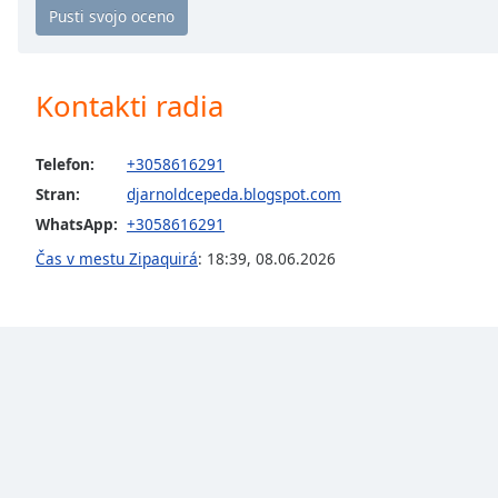
the
window.
Kontakti radia
Text
Color
Telefon:
+3058616291
Opacity
Stran:
djarnoldcepeda.blogspot.com
WhatsApp:
+3058616291
Text
Čas v mestu Zipaquirá
:
18:39
,
08.06.2026
Background
Color
Opacity
Caption
Area
Background