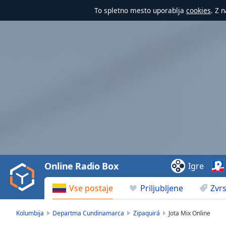
To spletno mesto uporablja
cookies
. Z 
Video
Player
is
loading.
Play
Video
Online Radio Box
Igre
Play
Skip
Vse postaje
Priljubljene
Zvrs
Backward
Skip
Forward
Kolumbija
Departma Cundinamarca
Zipaquirá
Jota Mix Online
Mute