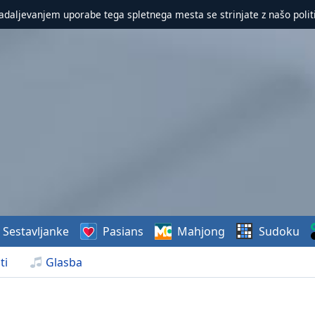
nadaljevanjem uporabe tega spletnega mesta se strinjate z našo polit
Sestavljanke
Pasians
Mahjong
Sudoku
ti
Glasba