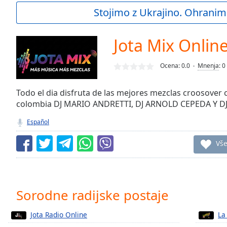
Current
Stojimo z Ukrajino. Ohranim
Time
0:00
/
Duration
-:-
Jota Mix Onlin
Loaded
:
0.00%
Ocena:
0.0
Mnenja
:
0
0:00
Stream
Type
Todo el dia disfruta de las mejores mezclas croosover
LIVE
colombia DJ MARIO ANDRETTI, DJ ARNOLD CEPEDA Y 
Seek to
live,
currently
Español
behind
live
LIVE
Vš
Remaining
Time
-
-:-
1x
Sorodne radijske postaje
Playback
Rate
Jota Radio Online
La