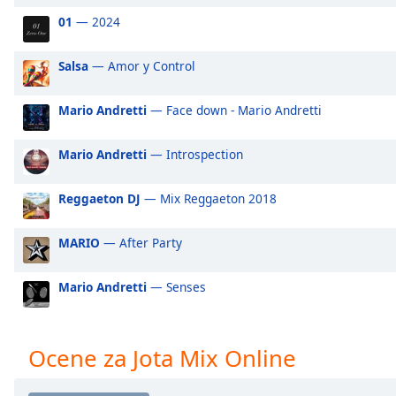
Audio
01
— 2024
Track
Picture-
Salsa
— Amor y Control
in-
Picture
Fullscreen
Mario Andretti
— Face down - Mario Andretti
This
is
Mario Andretti
— Introspection
a
modal
window.
Reggaeton DJ
— Mix Reggaeton 2018
Beginning
MARIO
— After Party
of
dialog
Mario Andretti
— Senses
window.
Escape
will
Ocene za Jota Mix Online
cancel
and
close