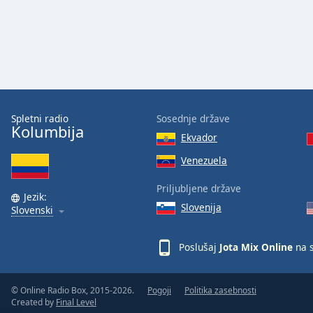
Color
Opacity
Font
Size
Spletni radio
Sosednje države
Kolumbija
Ekvador
Text
Edge
Venezuela
Style
Priljubljene države
Jezik:
Slovenija
Slovenski
Font
Family
Poslušaj
Jota Mix Online
na s
Reset
Done
© Online Radio Box, 2015-2026.
Pogoji
Politika zasebnosti
Close
Created by
Final Level
Modal