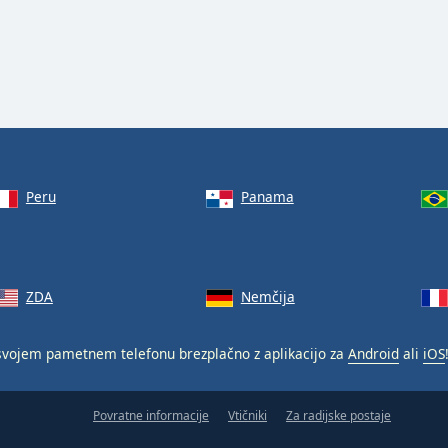
Peru
Panama
ZDA
Nemčija
vojem pametnem telefonu brezplačno z aplikacijo za
Android
ali
iOS
Povratne informacije
Vtičniki
Za radijske postaje