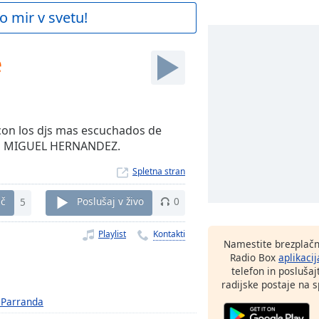
o mir v svetu!
e
 con los djs mas escuchados de
DJ MIGUEL HERNANDEZ.
Spletna stran
eč
5
Poslušaj v živo
0
Playlist
Kontakti
Namestite brezplačn
Radio Box
aplikacij
telefon in poslušaj
radijske postaje na sp
 Parranda