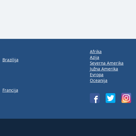
Afrika
Azija
Brazilija
Severna Amerika
Južna Amerika
Evropa
Oceanija
Francija
!