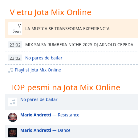
Chapters
V etru Jota Mix Online
Chapters
V
Descriptions
LA MUSICA SE TRANSFORMA EXPERIENCIA
živo
descriptions
off
,
MIX SALSA RUMBERA NICHE 2025 DJ ARNOLD CEPEDA
23:02
selected
No pares de bailar
23:02
Subtitles
Playlist Jota Mix Online
subtitles
settings
,
TOP pesmi na Jota Mix Online
opens
subtitles
No pares de bailar
settings
dialog
subtitles
Mario Andretti
— Resistance
off
,
selected
Mario Andretti
— Dance