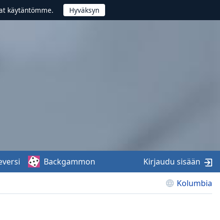
vat käytäntömme.
eversi
Backgammon
Kirjaudu sisään
Kolumbia