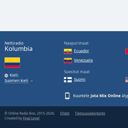
Color
Opacity
Font
Size
Nettiradio
Naapurimaat
Kolumbia
Ecuador
Text
Venezuela
Edge
Style
Suositut maat
Kieli:
Suomi
Suomen kieli
Font
Family
Kuuntele
Jota Mix Online
äly
Reset
© Online Radio Box, 2015-2026.
Ehdot
Tietosuojakäytäntö
Done
Created by
Final Level
Close
Modal