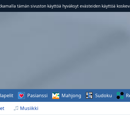
atkamalla tämän sivuston käyttöä hyväksyt evästeiden käyttöä koske
lapelit
Pasianssi
Mahjong
Sudoku
R
et
Musiikki