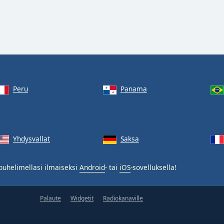
Peru
Panama
Yhdysvallat
Saksa
puhelimellasi ilmaiseksi
Android
- tai
iOS
-sovelluksella!
Palaute
Widgetit
Radiokanaville