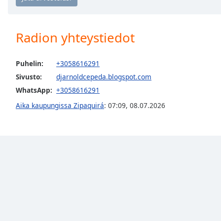
the
window.
Radion yhteystiedot
Text
Color
Puhelin:
+3058616291
Sivusto:
djarnoldcepeda.blogspot.com
Opacity
WhatsApp:
+3058616291
Aika kaupungissa Zipaquirá
:
07:09
,
08.07.2026
Text
Background
Color
Opacity
Caption
Area
Background