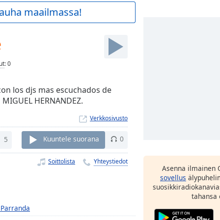
 rauha maailmassa!
e
ut
:
0
 con los djs mas escuchados de
DJ MIGUEL HERNANDEZ.
Verkkosivusto
5
Kuuntele suorana
0
Soittolista
Yhteystiedot
Asenna ilmainen 
sovellus
älypuhelim
suosikkiradiokanavia
tahansa 
 Parranda