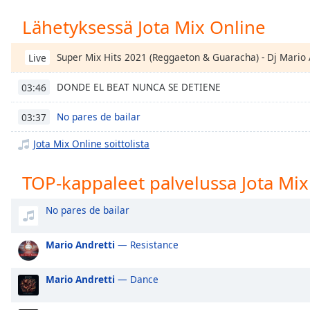
Chapters
Lähetyksessä Jota Mix Online
Chapters
Super Mix Hits 2021 (Reggaeton & Guaracha) - Dj Mario 
Live
Descriptions
descriptions
DONDE EL BEAT NUNCA SE DETIENE
03:46
off
,
selected
No pares de bailar
03:37
Subtitles
Jota Mix Online soittolista
subtitles
TOP-kappaleet palvelussa Jota Mix
settings
,
opens
No pares de bailar
subtitles
settings
dialog
Mario Andretti
— Resistance
subtitles
off
,
Mario Andretti
— Dance
selected