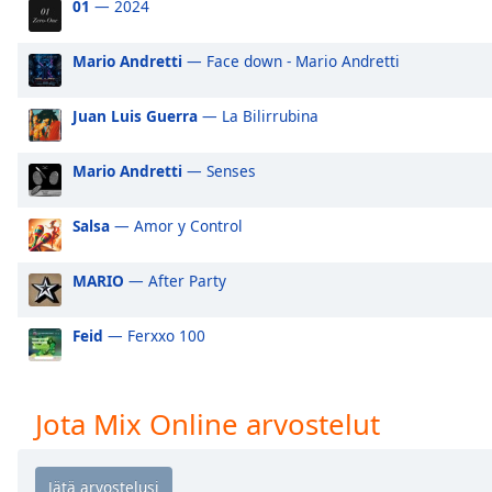
01
— 2024
Audio
Track
Mario Andretti
— Face down - Mario Andretti
Picture-
in-
Picture
Juan Luis Guerra
— La Bilirrubina
Fullscreen
This
Mario Andretti
— Senses
is
a
modal
Salsa
— Amor y Control
window.
MARIO
— After Party
Beginning
of
Feid
— Ferxxo 100
dialog
window.
Escape
Jota Mix Online arvostelut
will
cancel
and
close