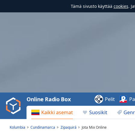
Tämä sivusto käyttää
cookies
. J
Video
Player
is
loading.
Play
Video
Online Radio Box
Pelit
Pa
Play
Skip
Kaikki asemat
Suosikit
Genr
Backward
Skip
Forward
Kolumbia
Cundinamarca
Zipaquirá
Jota Mix Online
Mute