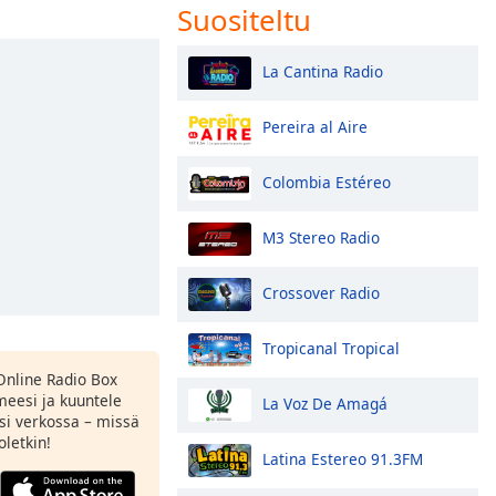
Suositeltu
La Cantina Radio
Pereira al Aire
Colombia Estéreo
M3 Stereo Radio
Crossover Radio
Tropicanal Tropical
Online Radio Box
eesi ja kuuntele
La Voz De Amagá
si verkossa – missä
oletkin!
Latina Estereo 91.3FM