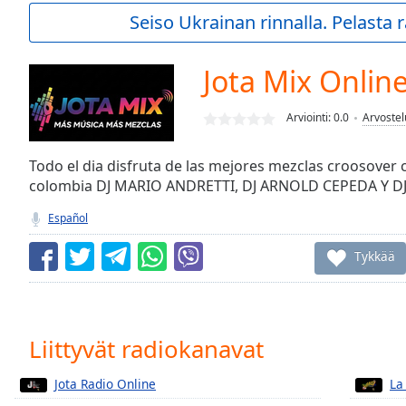
Current
Seiso Ukrainan rinnalla. Pelasta
Time
0:00
/
Duration
-:-
Jota Mix Onlin
Loaded
:
0.00%
Arviointi:
0.0
Arvostel
0:00
Stream
Type
Todo el dia disfruta de las mejores mezclas croosover
LIVE
colombia DJ MARIO ANDRETTI, DJ ARNOLD CEPEDA Y 
Seek to
live,
currently
Español
behind
live
LIVE
Tykkää
Remaining
Time
-
-:-
1x
Liittyvät radiokanavat
Playback
Rate
Jota Radio Online
La