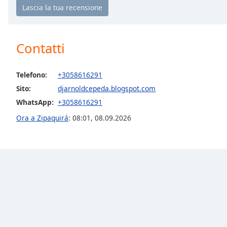
the
window.
Contatti
Text
Color
Telefono:
+3058616291
Opacity
Sito:
djarnoldcepeda.blogspot.com
WhatsApp:
+3058616291
Text
Ora a Zipaquirá
:
08:01
,
08.09.2026
Background
Color
Opacity
Caption
Area
Background