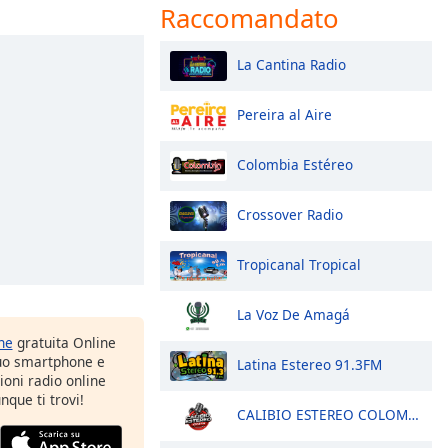
Raccomandato
La Cantina Radio
Pereira al Aire
Colombia Estéreo
Crossover Radio
Tropicanal Tropical
La Voz De Amagá
one
gratuita Online
tuo smartphone e
Latina Estereo 91.3FM
zioni radio online
nque ti trovi!
CALIBIO ESTEREO COLOMBIA