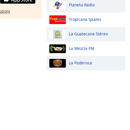
Planeta Radio
pzioni
Tropicana Ipiales
La Guatecana Stéreo
La Mezcla FM
La Poderosa