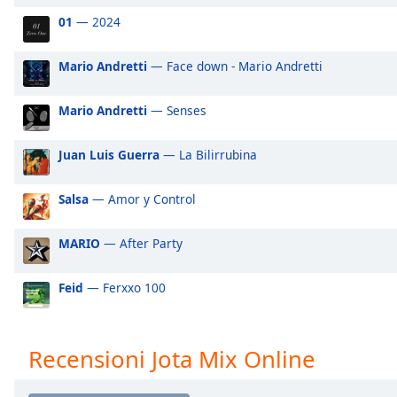
Audio
01
— 2024
Track
Picture-
Mario Andretti
— Face down - Mario Andretti
in-
Picture
Fullscreen
Mario Andretti
— Senses
This
is
Juan Luis Guerra
— La Bilirrubina
a
modal
window.
Salsa
— Amor y Control
Beginning
MARIO
— After Party
of
dialog
Feid
— Ferxxo 100
window.
Escape
will
Recensioni Jota Mix Online
cancel
and
close