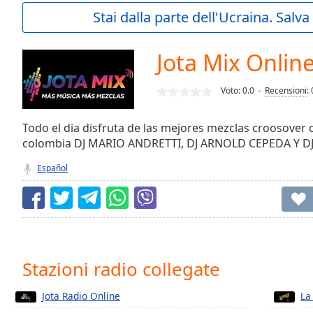
Current
Stai dalla parte dell'Ucraina. Salv
Time
0:00
/
Duration
-:-
Jota Mix Onlin
Loaded
:
0.00%
Voto:
0.0
Recensioni
:
0:00
Stream
Type
Todo el dia disfruta de las mejores mezclas croosover
LIVE
colombia DJ MARIO ANDRETTI, DJ ARNOLD CEPEDA Y 
Seek to
live,
currently
Español
behind
live
LIVE
Remaining
Time
-
-:-
1x
Stazioni radio collegate
Playback
Rate
Jota Radio Online
La