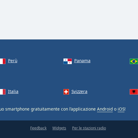
Perù
Panama
Italia
Svizzera
uo smartphone gratuitamente con l’applicazione
Android
o
iOS
!
Feedback
Widgets
Per le stazioni radio