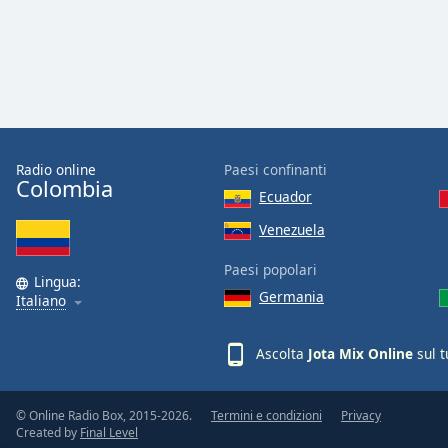
Color
Opacity
Font
Size
Radio online
Paesi confinanti
Colombia
Ecuador
Text
Edge
Venezuela
Style
Paesi popolari
Lingua:
Germania
Italiano
Font
Family
Ascolta
Jota Mix Online
sul t
Reset
Done
© Online Radio Box, 2015-2026.
Termini e condizioni
Privacy
Close
Created by
Final Level
Modal