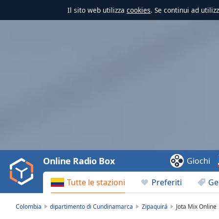
Il sito web utilizza
cookies
. Se continui ad utili
Video
Player
is
loading.
Play
Video
Online Radio Box
Giochi
Play
Skip
Tutte le stazioni
Preferiti
Ge
Backward
Skip
Forward
Colombia
dipartimento di Cundinamarca
Zipaquirá
Jota Mix Online
Mute