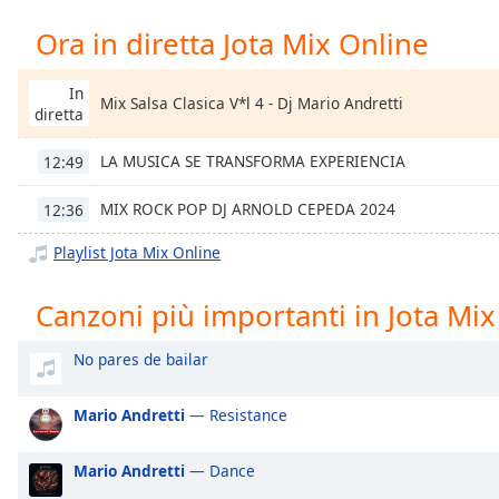
Chapters
Ora in diretta Jota Mix Online
Chapters
In
Descriptions
Mix Salsa Clasica V*l 4 - Dj Mario Andretti
diretta
descriptions
off
,
LA MUSICA SE TRANSFORMA EXPERIENCIA
12:49
selected
MIX ROCK POP DJ ARNOLD CEPEDA 2024
12:36
Subtitles
Playlist Jota Mix Online
subtitles
settings
,
Canzoni più importanti in Jota Mix
opens
subtitles
No pares de bailar
settings
dialog
subtitles
Mario Andretti
— Resistance
off
,
selected
Mario Andretti
— Dance