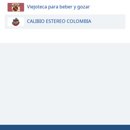
Font
Viejoteca para beber y gozar
Family
CALIBIO ESTEREO COLOMBIA
Reset
Done
Close
Modal
Dialog
End
of
dialog
window.