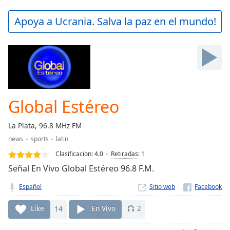
loading.
Play
Apoya a Ucrania. Salva la paz en el mundo!
Video
Play
Skip
Backward
Skip
Forward
Mute
Current
Global Estéreo
Time
0:00
/
La Plata, 96.8 MHz FM
Duration
-:-
news
sports
latin
Loaded
:
0.00%
Clasificacion:
4.0
Retiradas
:
1
Stream
Señal En Vivo Global Estéreo 96.8 F.M.
Type
LIVE
Español
Sitio web
Seek to
live,
currently
Like
14
En Vivo
2
behind
live
LIVE