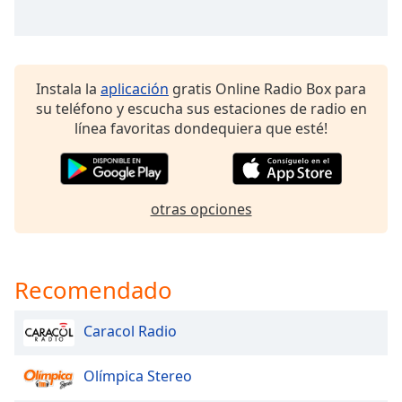
of
dialog
window.
Escape
will
Instala la
aplicación
gratis Online Radio Box para
cancel
su teléfono y escucha sus estaciones de radio en
and
línea favoritas dondequiera que esté!
close
the
window.
otras opciones
Text
Color
Recomendado
Opacity
Caracol Radio
Text
Background
Olímpica Stereo
Color