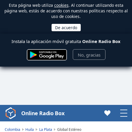
Esta página web utiliza
cookies
. Al continuar utilizando esta
página web, estás de acuerdo con nuestras políticas respecto al
uso de cookies.
Instala la aplicación móvil gratuita
Online Radio Box
No, gracias
Online Radio Box
Video
Player
is
Colombia
Huila
La Plata
Global Estéreo