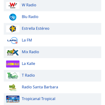
W Radio
Opacity
Blu Radio
Caption
Estrella Estéreo
Area
Background
Color
La FM
Mix Radio
Opacity
La Kalle
Font
Size
T Radio
Text
Radio Santa Barbara
Edge
Style
Tropicanal Tropical