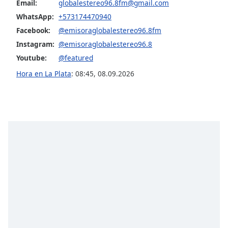
opens
Email:
globalestereo96.8fm@gmail.com
subtitles
WhatsApp:
+573174470940
settings
Facebook:
@emisoraglobalestereo96.8fm
dialog
Instagram:
@emisoraglobalestereo96.8
subtitles
off
,
Youtube:
@featured
selected
Hora en La Plata
:
08:45
,
08.09.2026
Audio
Track
Picture-
in-
Picture
Fullscreen
This
is
a
modal
window.
Beginning