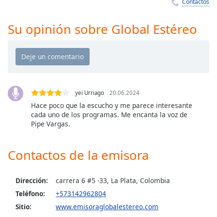
Remaining
Contactos
Time
-
-:-
Su opinión sobre Global Estéreo
1x
Playback
Rate
Chapters
yei Urriago
20.06.2024
Chapters
Hace poco que la escucho y me parece interesante
cada uno de los programas. Me encanta la voz de
Descriptions
Pipe Vargas.
descriptions
off
,
Contactos de la emisora
selected
Subtitles
Dirección:
carrera 6 #5 -33, La Plata, Colombia
Teléfono:
+573142962804
subtitles
settings
,
Sitio:
www.emisoraglobalestereo.com