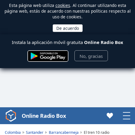
Esta página web utiliza
cookies
. Al continuar utilizando esta
página web, estás de acuerdo con nuestras políticas respecto al
uso de cookies.
Instala la aplicación móvil gratuita
Online Radio Box
No, gracias
Online Radio Box
Video
Player
is
Colombia
Santander
Barrancabermeja
El tren 10 radio