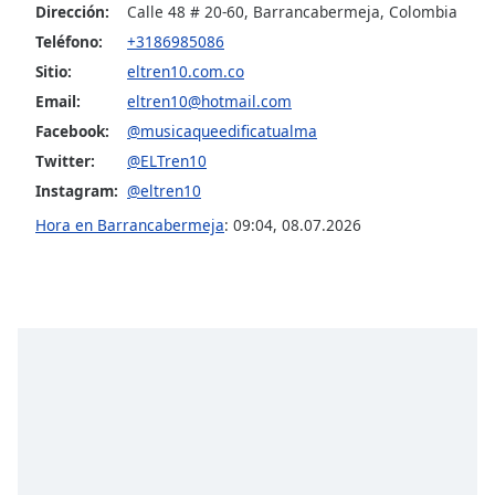
opens
Dirección:
Calle 48 # 20-60, Barrancabermeja, Colombia
subtitles
Teléfono:
+3186985086
settings
Sitio:
eltren10.com.co
dialog
subtitles
Email:
eltren10@hotmail.com
off
,
Facebook:
@musicaqueedificatualma
selected
Twitter:
@ELTren10
Instagram:
@eltren10
Audio
Track
Hora en Barrancabermeja
:
09:04
,
08.07.2026
Picture-
in-
Picture
Fullscreen
This
is
a
modal
window.
Beginning