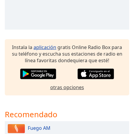
of
dialog
window.
Escape
will
cancel
and
Instala la
aplicación
gratis Online Radio Box para
close
su teléfono y escucha sus estaciones de radio en
the
línea favoritas dondequiera que esté!
window.
Text
Color
otras opciones
Opacity
Recomendado
Text
Background
Fuego AM
Color