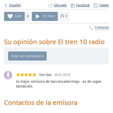
Remaining
Español
Sitio web
Time
-
-:-
Like
8
En Vivo
0
1x
Contactos
Playback
Rate
Su opinión sobre El tren 10 radio
Chapters
Chapters
Descriptions
descriptions
Tren Diez
05.01.2018
off
,
la mejor emisora de barrancabermeja . es de super
selected
bendición.
Subtitles
Contactos de la emisora
subtitles
settings
,