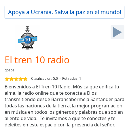
loading.
Play
Apoya a Ucrania. Salva la paz en el mundo!
Video
Play
Skip
Backward
Skip
Forward
Mute
Current
El tren 10 radio
Time
0:00
/
gospel
Duration
-:-
Clasificacion:
5.0
Retiradas
:
1
Loaded
:
Bienvenidos a El Tren 10 Radio. Música que edifica tu
0.00%
alma, la radio online que te conecta a Dios
Stream
transmitiendo desde Barrancabermeja Santander para
Type
LIVE
todas las naciones de la tierra, la mejor programación
Seek to
live,
en música en todos los géneros y palabras que soplan
currently
aliento de vida.. Te invitamos a que te conectes y te
behind
live
deleites en este espacio con la presencia del señor.
LIVE