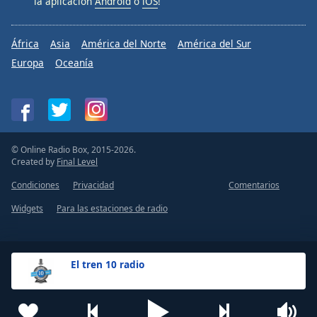
la aplicación
Android
o
iOS
!
África
Asia
América del Norte
América del Sur
Europa
Oceanía
© Online Radio Box, 2015-2026.
Created by
Final Level
Condiciones
Privacidad
Comentarios
Widgets
Para las estaciones de radio
El tren 10 radio