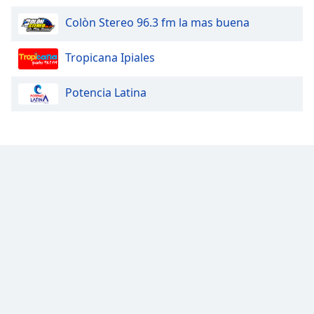
Font
Colòn Stereo 96.3 fm la mas buena
Family
Tropicana Ipiales
Reset
Done
Potencia Latina
Close
Modal
Dialog
End
of
dialog
window.