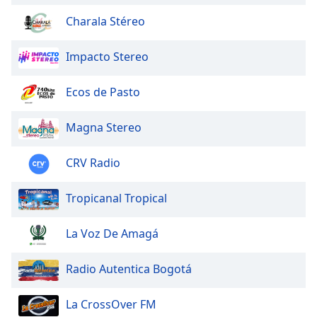
Charala Stéreo
Opacity
Impacto Stereo
Caption
Area
Ecos de Pasto
Background
Color
Magna Stereo
Opacity
CRV Radio
Tropicanal Tropical
Font
Size
La Voz De Amagá
Text
Radio Autentica Bogotá
Edge
Style
La CrossOver FM