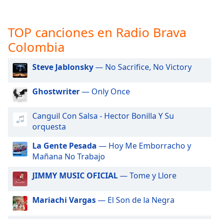
opens
subtitles
settings
TOP canciones en Radio Brava
dialog
subtitles
Colombia
off
,
selected
Steve Jablonsky
— No Sacrifice, No Victory
Audio
Ghostwriter
— Only Once
Track
Picture-
Canguil Con Salsa - Hector Bonilla Y Su
in-
orquesta
Picture
Fullscreen
La Gente Pesada
— Hoy Me Emborracho y
This
Mañana No Trabajo
is
a
JIMMY MUSIC OFICIAL
— Tome y Llore
modal
window.
Mariachi Vargas
— El Son de la Negra
Beginning