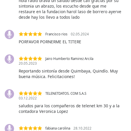
hola radio brava un saludo desde cali gracias por su
sintonia un abrazo, los escucho desde que me
restaure en la fundacion harol laso de borrero ayerve
Opacity
desde hay los llevo a todos lado
Caption
Francisco rios
02.05.2024
Area
PORFAVOR PORNERME EL TITERE
Background
Color
Jairo Humberto Ramirez Arcila
20.05.2023
Opacity
Reportando sintonía desde Quimbaya, Quindío. Muy
buena música. Felicitaciones!
Font
Size
TELENETDATOS. COM S.A.S
03.12.2022
saludos para los compañeros de telenet km 30 y a la
Text
contadora Veronica Lopez
Edge
Style
fabiana carolina
28.10.2022