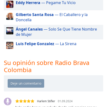
of
Eddy Herrera
— Pegame Tu Vicio
dialog
window.
Gilberto Santa Rosa
— El Caballero y la
Escape
Doncella
will
cancel
Ángel Canales
— Solo Se Que Tiene Nombre
and
de Mujer
close
Luis Felipe Gonzalez
— La Sirena
the
window.
Text
Su opinión sobre Radio Brava
Color
Colombia
Opacity
Text
Background
Harlem Stifler
01.09.2024
Color