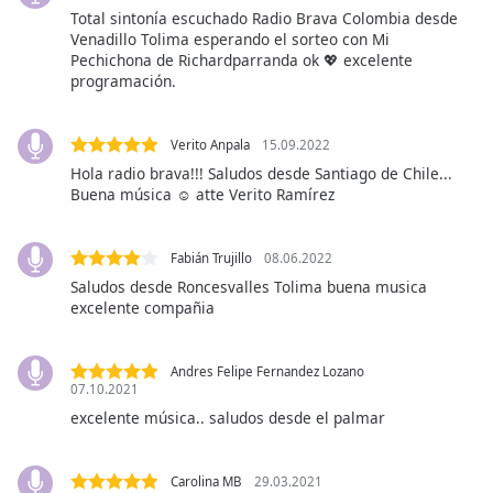
Total sintonía escuchado Radio Brava Colombia desde
Font
Venadillo Tolima esperando el sorteo con Mi
Family
Pechichona de Richardparranda ok 💖 excelente
programación.
Reset
Done
Verito Anpala
15.09.2022
Close
Hola radio brava!!! Saludos desde Santiago de Chile...
Modal
Buena música ☺️ atte Verito Ramírez
Dialog
End
of
Fabián Trujillo
08.06.2022
dialog
Saludos desde Roncesvalles Tolima buena musica
window.
excelente compañia
Andres Felipe Fernandez Lozano
07.10.2021
excelente música.. saludos desde el palmar
Carolina MB
29.03.2021