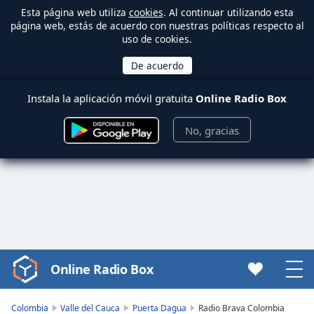
Esta página web utiliza
cookies
. Al continuar utilizando esta
página web, estás de acuerdo con nuestras políticas respecto al
uso de cookies.
Instala la aplicación móvil gratuita
Online Radio Box
No, gracias
Online Radio Box
Video
Player
is
Colombia
Valle del Cauca
Puerta Dagua
Radio Brava Colombia