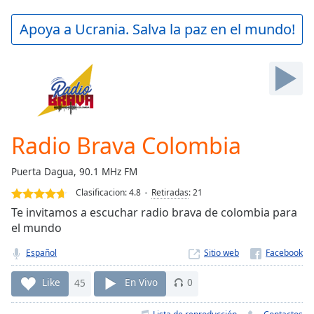
loading.
Play
Apoya a Ucrania. Salva la paz en el mundo!
Video
Play
Skip
Backward
Skip
Forward
Mute
Current
Radio Brava Colombia
Time
0:00
/
Puerta Dagua, 90.1 MHz FM
Duration
-:-
Clasificacion:
4.8
Retiradas
:
21
Loaded
:
0.00%
Te invitamos a escuchar radio brava de colombia para
Stream
el mundo
Type
LIVE
Español
Sitio web
Seek to
live,
currently
Like
45
En Vivo
0
behind
live
LIVE