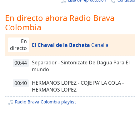
Lista de reproducción
Contactos
Remaining
Time
-
-:-
En directo ahora Radio Brava
Colombia
1x
Playback
En
Rate
El Chaval de la Bachata
Canalla
directo
Chapters
Separador - Sintonizate De Dagua Para El
00:44
Chapters
mundo
Descriptions
HERMANOS LOPEZ - COJE PA' LA COLA -
00:40
descriptions
HERMANOS LOPEZ
off
,
Radio Brava Colombia playlist
selected
Subtitles
subtitles
settings
,