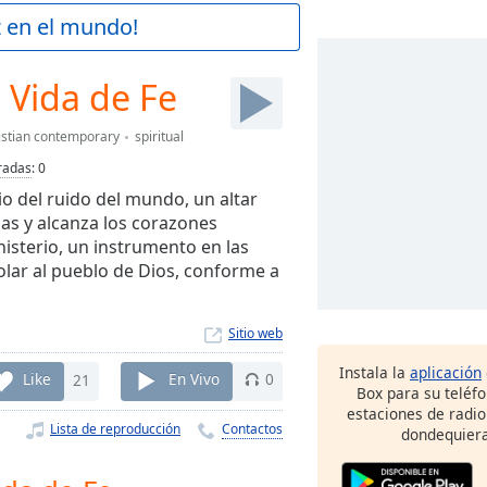
z en el mundo!
 Vida de Fe
istian contemporary
spiritual
radas
:
0
o del ruido del mundo, un altar
as y alcanza los corazones
isterio, un instrumento en las
olar al pueblo de Dios, conforme a
Sitio web
Instala la
aplicación
Like
21
En Vivo
0
Box para su teléf
estaciones de radio
Lista de reproducción
Contactos
dondequiera