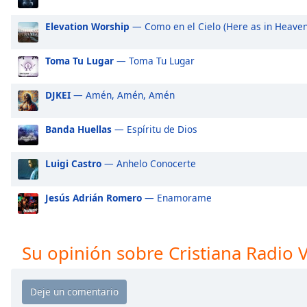
Audio
Track
Elevation Worship
— Como en el Cielo (Here as in Heaven
Picture-
in-
Toma Tu Lugar
— Toma Tu Lugar
Picture
Fullscreen
This
DJKEI
— Amén, Amén, Amén
is
a
Banda Huellas
— Espíritu de Dios
modal
window.
Luigi Castro
— Anhelo Conocerte
Beginning
Jesús Adrián Romero
— Enamorame
of
dialog
window.
Escape
Su opinión sobre Cristiana Radio 
will
cancel
and
close