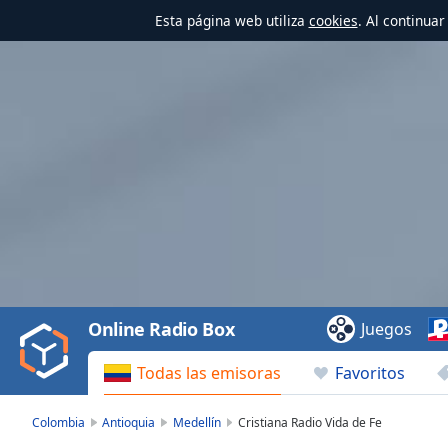
Esta página web utiliza
cookies
. Al continua
Video
Player
is
loading.
Play
Video
Online Radio Box
Juegos
Play
Skip
Todas las emisoras
Favoritos
Backward
Skip
Forward
Colombia
Antioquia
Medellín
Cristiana Radio Vida de Fe
Mute