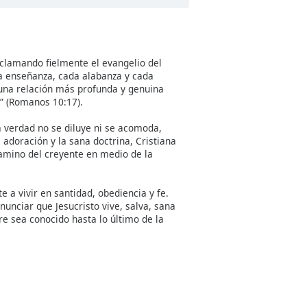
oclamando fielmente el evangelio del
da enseñanza, cada alabanza y cada
a una relación más profunda y genuina
os” (Romanos 10:17).
a verdad no se diluye ni se acomoda,
 adoración y la sana doctrina, Cristiana
amino del creyente en medio de la
 a vivir en santidad, obediencia y fe.
unciar que Jesucristo vive, salva, sana
re sea conocido hasta lo último de la