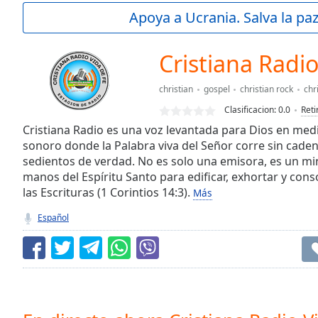
Current
Apoya a Ucrania. Salva la pa
Time
0:00
/
Duration
-:-
Cristiana Radio
Loaded
:
0.00%
christian
gospel
christian rock
chr
0:00
Clasificacion:
0.0
Reti
Stream
Type
Cristiana Radio es una voz levantada para Dios en medi
LIVE
sonoro donde la Palabra viva del Señor corre sin caden
Seek to
live,
sedientos de verdad. No es solo una emisora, es un min
currently
manos del Espíritu Santo para edificar, exhortar y cons
behind
live
LIVE
las Escrituras (1 Corintios 14:3).
Más
Remaining
Español
Time
-
-:-
1x
Playback
Rate