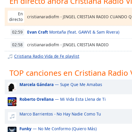
En directo ahora Cristiana Radio V
Chapters
Chapters
En
cristianaradiofm - JINGEL CRISTIAN RADIO CUANDO 
directo
Descriptions
Evan Craft
Montaña (feat. GAWVI & Sam Rivera)
02:59
descriptions
off
,
cristianaradiofm - JINGEL CRISTIAN RADIO
02:58
selected
Cristiana Radio Vida de Fe playlist
Subtitles
TOP canciones en Cristiana Radio 
subtitles
settings
,
opens
Marcela Gándara
— Supe Que Me Amabas
subtitles
settings
Roberto Orellana
— Mi Vida Esta Llena de Ti
dialog
subtitles
Marco Barrientos - No Hay Nadie Como Tu
off
,
selected
Funky
— No Me Conformo (Quiero Más)