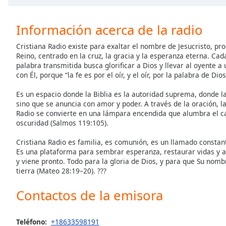
the
window.
Información acerca de la radio
Text
Cristiana Radio existe para exaltar el nombre de Jesucristo, pr
Color
Reino, centrado en la cruz, la gracia y la esperanza eterna. Ca
palabra transmitida busca glorificar a Dios y llevar al oyente 
con Él, porque “la fe es por el oír, y el oír, por la palabra de Di
Opacity
Es un espacio donde la Biblia es la autoridad suprema, donde l
sino que se anuncia con amor y poder. A través de la oración, la
Radio se convierte en una lámpara encendida que alumbra el c
Text
oscuridad (Salmos 119:105).
Background
Color
Cristiana Radio es familia, es comunión, es un llamado constante
Es una plataforma para sembrar esperanza, restaurar vidas y an
y viene pronto. Todo para la gloria de Dios, y para que Su nomb
Opacity
tierra (Mateo 28:19–20). ???
Contactos de la emisora
Caption
Area
Background
Teléfono:
+18633598191