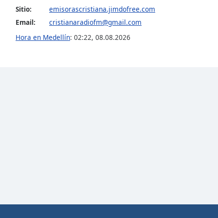
Color
Sitio:
emisorascristiana.jimdofree.com
Email:
cristianaradiofm@gmail.com
Opacity
Hora en Medellín
:
02:22
,
08.08.2026
Font
Size
Text
Edge
Style
Font
Family
Reset
Done
Close
Modal