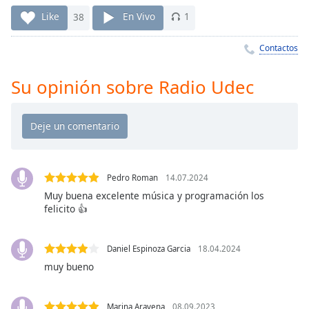
Remaining
Time
-
Like
38
En Vivo
1
-:-
Contactos
1x
Playback
Su opinión sobre Radio Udec
Rate
Chapters
Chapters
Descriptions
Pedro Roman
14.07.2024
descriptions
Muy buena excelente música y programación los
felicito 👍
off
,
selected
Daniel Espinoza Garcia
18.04.2024
Subtitles
muy bueno
subtitles
settings
,
Marina Aravena
08.09.2023