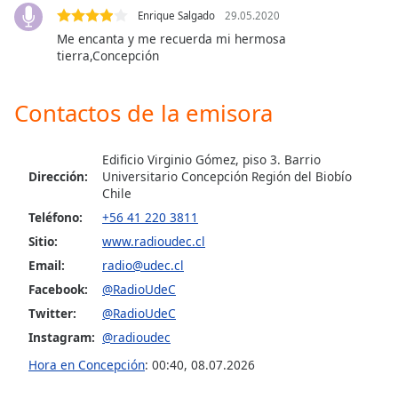
of
Enrique Salgado
29.05.2020
dialog
Me encanta y me recuerda mi hermosa
window.
tierra,Concepción
Escape
will
cancel
Contactos de la emisora
and
close
Edificio Virginio Gómez, piso 3. Barrio
the
Dirección:
Universitario Concepción Región del Biobío
window.
Chile
Teléfono:
+56 41 220 3811
Text
Sitio:
www.radioudec.cl
Color
Email:
radio@udec.cl
Facebook:
@RadioUdeC
Opacity
Twitter:
@RadioUdeC
Instagram:
@radioudec
Text
Hora en Concepción
:
00:40
,
08.07.2026
Background
Color