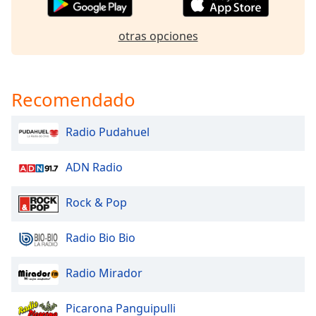
Font
Family
otras opciones
Reset
Done
Recomendado
Close
Modal
Dialog
Radio Pudahuel
End
of
ADN Radio
dialog
window.
Rock & Pop
Radio Bio Bio
Radio Mirador
Picarona Panguipulli