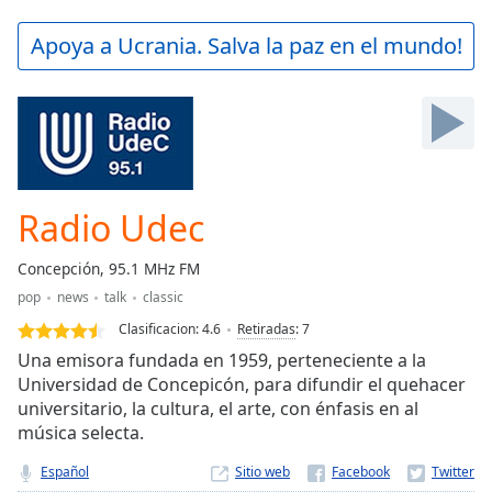
loading.
Play
Apoya a Ucrania. Salva la paz en el mundo!
Video
Play
Skip
Backward
Skip
Forward
Mute
Current
Radio Udec
Time
0:00
/
Concepción, 95.1 MHz FM
Duration
-:-
pop
news
talk
classic
Loaded
:
0.00%
Clasificacion:
4.6
Retiradas
:
7
Stream
Una emisora fundada en 1959, perteneciente a la
Type
LIVE
Universidad de Concepicón, para difundir el quehacer
universitario, la cultura, el arte, con énfasis en al
Seek to
live,
música selecta.
currently
behind
Español
Sitio web
live
LIVE