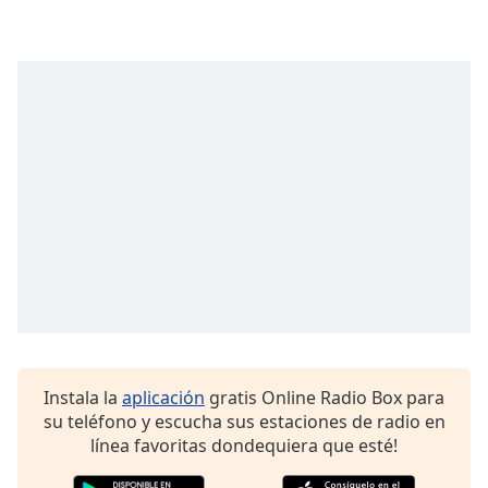
Opacity
Caption
Area
Background
Color
Opacity
Font
Size
Text
Instala la
aplicación
gratis Online Radio Box para
Edge
su teléfono y escucha sus estaciones de radio en
Style
línea favoritas dondequiera que esté!