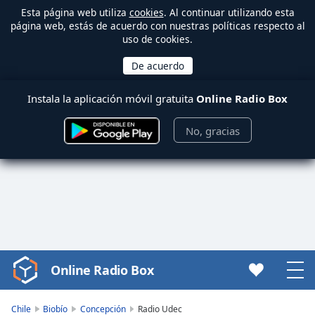
Esta página web utiliza
cookies
. Al continuar utilizando esta
página web, estás de acuerdo con nuestras políticas respecto al
uso de cookies.
Instala la aplicación móvil gratuita
Online Radio Box
No, gracias
Online Radio Box
Video
Player
is
Chile
Biobío
Concepción
Radio Udec