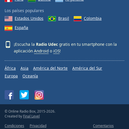
Los países populares
Estados Unidos
Brasil
Colombia
España
¡Escucha la
Radio Udec
gratis en tu smartphone con la
aplicación
Android
o
iOS
!
África
Asia
América del Norte
América del Sur
Europa
Oceanía
© Online Radio Box, 2015-2026.
Created by
Final Level
Condiciones
Privacidad
Comentarios