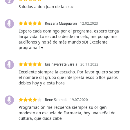
opens
subtitles
Saludos a don Juan de la cruz.
settings
dialog
Rossana Mazquiarán
12.02.2023
subtitles
Espero cada domingo por el programa, espero tenga
off
,
larga vida! Lo escucho desde mi celu, me pongo mis
selected
audífonos y no sé de más mundo xD! Excelente
programa!! ♥️
Audio
Track
luis navarrete varela
20.11.2022
Picture-
in-
Excelente siempre la escucho. Por favor quiero saber
Picture
el nombre d l grupo que interpreta esos b llos pasos
Fullscreen
dobles hoy y a esta hora
This
is
a
Rene Schmidt
19.07.2020
modal
Programación me recuerda siempre su origen
window.
modesto en escuela de Farmacia, hoy una señal de
cultura, que duda cabe
Beginning