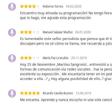
Audio
Track
Roberto Torres
04.02.2020
Encuentro muy atinada su programación! No tengo horario
Picture-
que lo hago, me agrada esta programación
in-
Picture
Fullscreen
Manuel Salazar Muñoz
06.01.2020
This
Es lamentable este señor periodista que piensa que él 
is
disculpen pero no sé cómo se llama, me recuerda a Juli
a
modal
window.
María Paz Lirarubio
25.11.2019
Hoy 25 de Noviembre ,Maritxu Sangroniz , entrevistó a 
Beginning
formas de comunicación vía redes sociales . Fue la penú
of
excelente su exposición . Me encantaría tener en mi po
dialog
acceder a ella ..? ¿ Hay alguna posibilidad de ello..? grac
window.
Escape
Ricardo Candia Bustos
15.06.2019
will
Me encanta. Aprendo y nunca escucho ni una sola canci
cancel
and
close