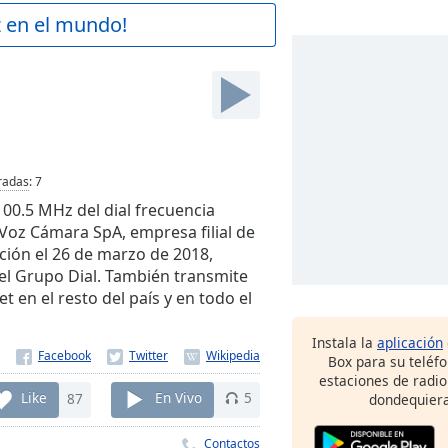
z en el mundo!
radas
:
7
100.5 MHz del dial frecuencia
Voz Cámara SpA, empresa filial de
ción el 26 de marzo de 2018,
l Grupo Dial. También transmite
t en el resto del país y en todo el
Instala la
aplicación
Box para su teléf
estaciones de radio
Like
87
En Vivo
5
dondequiera
Contactos