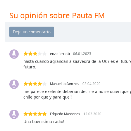
Chapters
Chapters
Su opinión sobre Pauta FM
Descriptions
descriptions
off
,
selected
enzo ferretti
06.01.2023
Subtitles
hasta cuando agrandan a saavedra de la UC? es el futuro
futuro.
subtitles
settings
,
opens
Manuelita Sanchez
03.04.2020
subtitles
me parece exelente deberian decirle a no se quien que
settings
chile por que y para que'?
dialog
subtitles
Edgardo Mardones
12.03.2020
off
,
Una buenisíma radio!
selected