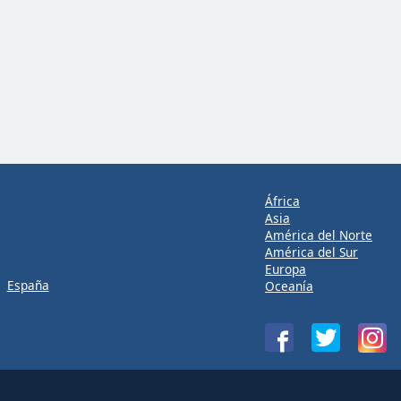
África
Asia
América del Norte
América del Sur
Europa
España
Oceanía