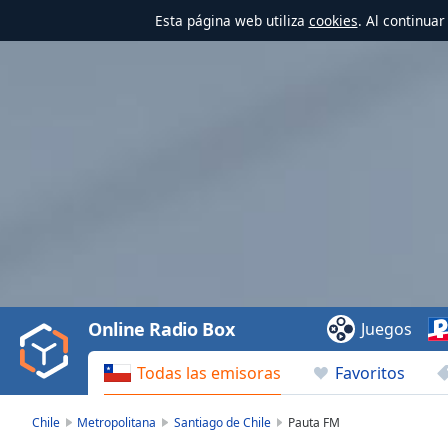
Esta página web utiliza
cookies
. Al continua
Video
Player
is
loading.
Play
Video
Online Radio Box
Juegos
Play
Skip
Todas las emisoras
Favoritos
Backward
Skip
Forward
Chile
Metropolitana
Santiago de Chile
Pauta FM
Mute