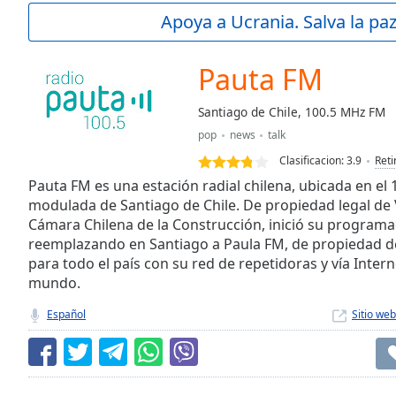
Current
Apoya a Ucrania. Salva la pa
Time
0:00
/
Duration
-:-
Pauta FM
Loaded
:
0.00%
Santiago de Chile, 100.5 MHz FM
0:00
pop
news
talk
Stream
Type
LIVE
Clasificacion:
3.9
Reti
Seek to
Pauta FM es una estación radial chilena, ubicada en el 
live,
modulada de Santiago de Chile. De propiedad legal de 
currently
Cámara Chilena de la Construcción, inició su programa
behind
live
LIVE
reemplazando en Santiago a Paula FM, de propiedad de
Remaining
para todo el país con su red de repetidoras y vía Interne
Time
-
mundo.
-:-
Español
Sitio web
1x
Playback
Rate