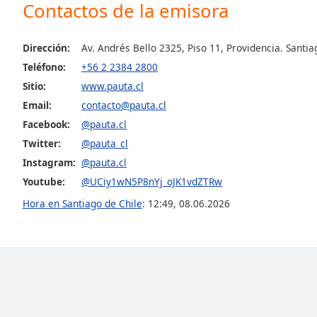
Contactos de la emisora
the
window.
Dirección:
Av. Andrés Bello 2325, Piso 11, Providencia. Santiag
Text
Teléfono:
+56 2 2384 2800
Color
Sitio:
www.pauta.cl
Email:
contacto@pauta.cl
Opacity
Facebook:
@pauta.cl
Twitter:
@pauta_cl
Text
Instagram:
@pauta.cl
Background
Youtube:
@UCiy1wN5P8nYj_oJK1vdZTRw
Color
Hora en Santiago de Chile
:
12:49
,
08.06.2026
Opacity
Caption
Area
Background