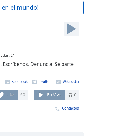
z en el mundo!
radas
:
21
 Escríbenos, Denuncia. Sé parte
Like
60
En Vivo
0
Contactos