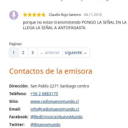
the
window.
Claudio Rojo Santoro
04.11.2019
porque no estan transmitiendo PONGO LA SEÑAL EN L
Text
LLEGA LA SEÑAL A ANTOFAGASTA
Color
Paginas:
Opacity
1
2
3
← anterior
siguiente →
Text
Contactos de la emisora
Background
Color
Dirección:
San Pablo 2271 Santiago centro
Teléfono:
+56 2 6883175
Opacity
Sitio:
www.radionuevomundo.cl
Email:
info@radionuevomundo.cl
Caption
Area
Facebook:
@RedEmisorasNuevoMundo
Background
Twitter:
@Rnuevomundo