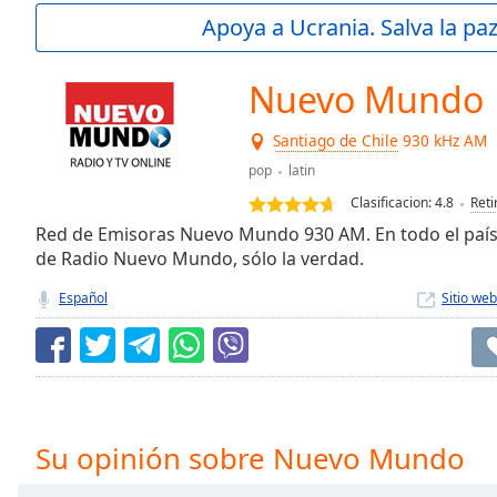
Current
Apoya a Ucrania. Salva la pa
Time
0:00
/
Duration
-:-
Nuevo Mundo
Loaded
:
0.00%
Santiago de Chile
930 kHz AM
0:00
pop
latin
Stream
Type
LIVE
Clasificacion:
4.8
Reti
Seek to
Red de Emisoras Nuevo Mundo 930 AM. En todo el país.
live,
de Radio Nuevo Mundo, sólo la verdad.
currently
behind
live
LIVE
Español
Sitio web
Remaining
Time
-
-:-
1x
Playback
Su opinión sobre Nuevo Mundo
Rate