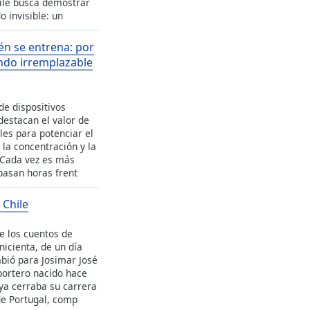
hile busca demostrar
o invisible: un
én se entrena: por
endo irremplazable
de dispositivos
 destacan el valor de
les para potenciar el
la concentración y la
 Cada vez es más
pasan horas frent
 Chile
e los cuentos de
nicienta, de un día
bió para Josimar José
portero nacido hace
ya cerraba su carrera
de Portugal, comp