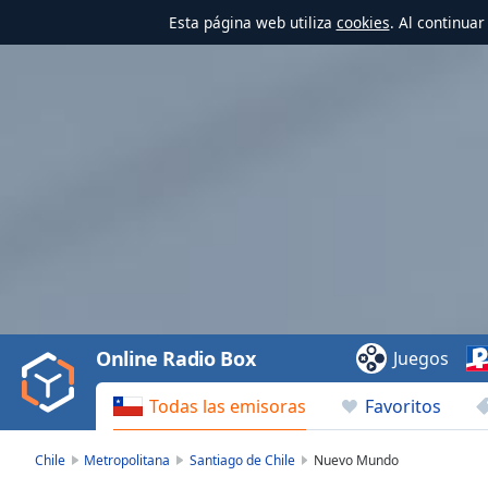
Esta página web utiliza
cookies
. Al continua
Video
Player
is
loading.
Play
Video
Online Radio Box
Juegos
Play
Skip
Todas las emisoras
Favoritos
Backward
Skip
Forward
Chile
Metropolitana
Santiago de Chile
Nuevo Mundo
Mute