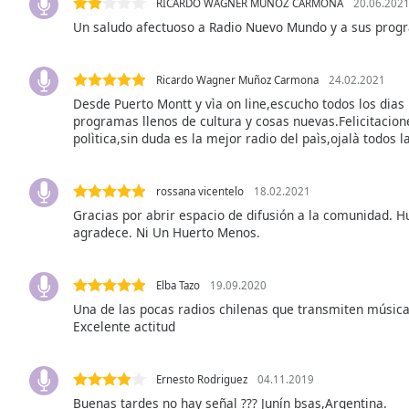
RICARDO WAGNER MUÑOZ CARMONA
20.06.202
Audio
Track
Un saludo afectuoso a Radio Nuevo Mundo y a sus prog
Picture-
in-
Ricardo Wagner Muñoz Carmona
24.02.2021
Picture
Desde Puerto Montt y vìa on line,escucho todos los dia
Fullscreen
programas llenos de cultura y cosas nuevas.Felicitacion
This
polìtica,sin duda es la mejor radio del paìs,ojalà todos 
is
a
modal
rossana vicentelo
18.02.2021
window.
Gracias por abrir espacio de difusión a la comunidad. H
agradece. Ni Un Huerto Menos.
Beginning
of
dialog
Elba Tazo
19.09.2020
window.
Una de las pocas radios chilenas que transmiten música 
Excelente actitud
Escape
will
cancel
Ernesto Rodriguez
04.11.2019
and
Buenas tardes no hay señal ??? Junín bsas,Argentina.
close