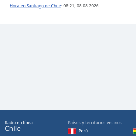
Color
Hora en Santiago de Chile
:
08:21
,
08.08.2026
Opacity
Font
Size
Text
Edge
Style
Font
Family
Reset
Radio en línea
Países y territorios vecinos
Done
Chile
Perú
Close
Modal