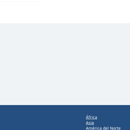
África
Asia
América del Norte