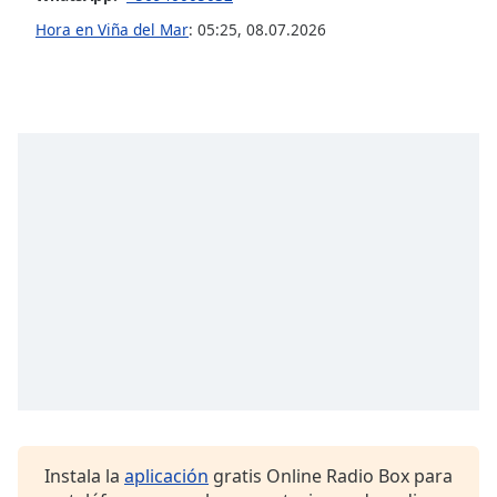
Hora en Viña del Mar
:
05:25
,
08.07.2026
Opacity
Caption
Area
Background
Color
Opacity
Font
Size
Text
Edge
Style
Instala la
aplicación
gratis Online Radio Box para