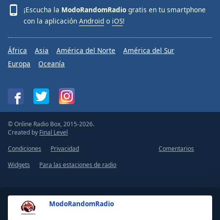
¡Escucha la
ModoRandomRadio
gratis en tu smartphone
con la aplicación
Android
o
iOS
!
África
Asia
América del Norte
América del Sur
Europa
Oceanía
© Online Radio Box, 2015-2026.
Created by
Final Level
Condiciones
Privacidad
Comentarios
Widgets
Para las estaciones de radio
ModoRandomRadio