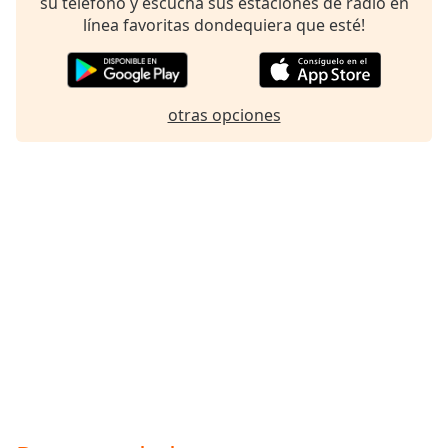
su teléfono y escucha sus estaciones de radio en
Font
línea favoritas dondequiera que esté!
Family
Reset
otras opciones
Done
Close
Modal
Dialog
End
of
dialog
window.