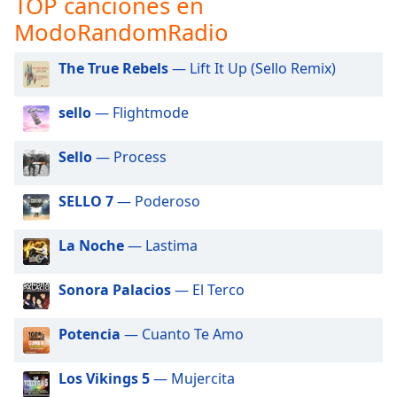
TOP canciones en
opens
subtitles
ModoRandomRadio
settings
dialog
The True Rebels
— Lift It Up (Sello Remix)
subtitles
off
,
sello
— Flightmode
selected
Audio
Sello
— Process
Track
SELLO 7
— Poderoso
Picture-
in-
Picture
La Noche
— Lastima
Fullscreen
This
is
Sonora Palacios
— El Terco
a
modal
Potencia
— Cuanto Te Amo
window.
Los Vikings 5
— Mujercita
Beginning