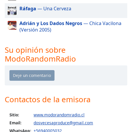
of
Ráfaga
— Una Cerveza
dialog
window.
Escape
Adrián y Los Dados Negros
— Chica Vacilona
will
(Versión 2005)
cancel
and
Su opinión sobre
close
the
ModoRandomRadio
window.
Text
Color
Contactos de la emisora
Opacity
Text
Sitio:
www.modorandomradio.cl
Background
Email:
dosvecesaproduce@gmail.com
Color
WhatsApp:
+56940005032