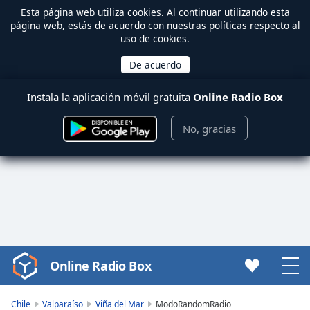
Esta página web utiliza
cookies
. Al continuar utilizando esta
página web, estás de acuerdo con nuestras políticas respecto al
uso de cookies.
Instala la aplicación móvil gratuita
Online Radio Box
No, gracias
Online Radio Box
Video
Player
is
Chile
Valparaíso
Viña del Mar
ModoRandomRadio