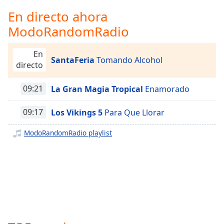
Remaining
Time
-
En directo ahora
-:-
ModoRandomRadio
1x
En
Playback
SantaFeria
Tomando Alcohol
directo
Rate
Chapters
09:21
La Gran Magia Tropical
Enamorado
Chapters
09:17
Los Vikings 5
Para Que Llorar
Descriptions
ModoRandomRadio playlist
descriptions
off
,
selected
Subtitles
subtitles
settings
,