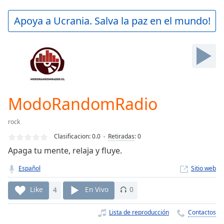
loading.
Play
Apoya a Ucrania. Salva la paz en el mundo!
Video
Play
Skip
Backward
Skip
Forward
Mute
Current
ModoRandomRadio
Time
0:00
/
rock
Duration
-:-
Clasificacion:
0.0
Retiradas
:
0
Loaded
:
Apaga tu mente, relaja y fluye.
0.00%
Stream
Español
Sitio web
Type
LIVE
Seek to
Like
4
En Vivo
0
live,
currently
behind
Lista de reproducción
Contactos
live
LIVE