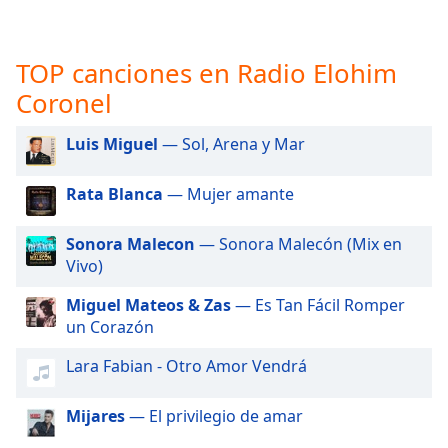
opens
subtitles
settings
TOP canciones en Radio Elohim
dialog
subtitles
Coronel
off
,
selected
Luis Miguel
— Sol, Arena y Mar
Audio
Track
Rata Blanca
— Mujer amante
Picture-
Sonora Malecon
— Sonora Malecón (Mix en
in-
Picture
Vivo)
Fullscreen
This
Miguel Mateos & Zas
— Es Tan Fácil Romper
is
un Corazón
a
Lara Fabian - Otro Amor Vendrá
modal
window.
Mijares
— El privilegio de amar
Beginning