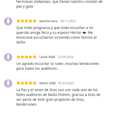
hermosas alabanzas, que llenan nuestro corazón de
paz y gozo
Opacity
pamela neira
06.11.2023
Caption
Que lindo programa y que lindo escuchar a mi
Area
querida amiga Nico y su esposo Héctor ❤️. Me
Background
emociona escucharlos sirviendo como familia al
Señor
Color
Opacity
Leslie Vidal
22.06.2023
Un agrado escuchar la radio ,muchas bendiciones
para todos los auditores..
Font
Size
Karlos Vidal
02.03.2023
La Paz y el amor de Dios sea con cada uno de los
Text
fieles auditores de Radio Elohim, gracias a Dios de
Edge
ser parte de este gran propósito de Dios,
Style
bendiciones.