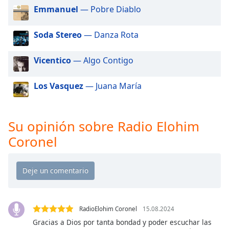
of
Emmanuel
— Pobre Diablo
dialog
window.
Soda Stereo
— Danza Rota
Escape
will
Vicentico
— Algo Contigo
cancel
and
close
Los Vasquez
— Juana María
the
window.
Su opinión sobre Radio Elohim
Text
Coronel
Color
Opacity
Text
RadioElohim Coronel
15.08.2024
Background
Color
Gracias a Dios por tanta bondad y poder escuchar las