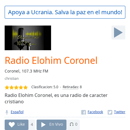
loading.
Play
Apoya a Ucrania. Salva la paz en el mundo!
Video
Play
Skip
Backward
Skip
Forward
Mute
Current
Radio Elohim Coronel
Time
0:00
/
Coronel, 107.3 MHz FM
Duration
-:-
christian
Loaded
:
0.00%
Clasificacion:
5.0
Retiradas
:
8
Stream
Radio Elohim Coronel, es una radio de caracter
Type
LIVE
cristiano
Seek to
live,
Español
currently
behind
Like
4
En Vivo
0
live
LIVE