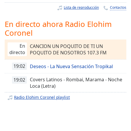
Remaining
Time
-
Lista de reproducción
Contactos
-:-
En directo ahora Radio Elohim
1x
Coronel
Playback
Rate
En
CANCION UN POQUITO DE TI UN
Chapters
directo
POQUITO DE NOSOTROS 107.3 FM
Chapters
19:02
Deseos - La Nueva Sensación Tropikal
Descriptions
Covers Latinos - Rombai, Marama - Noche
19:02
descriptions
Loca (Letra)
off
,
selected
Radio Elohim Coronel playlist
Subtitles
subtitles
settings
,