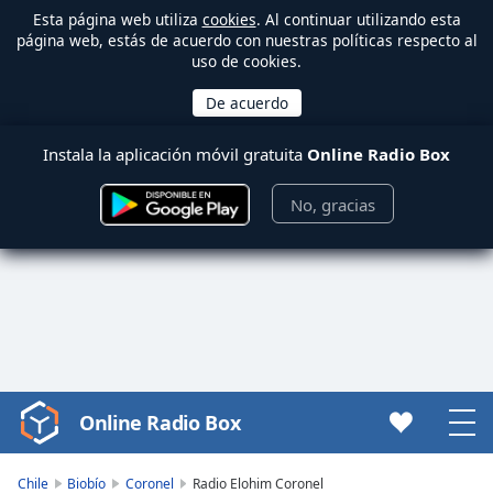
Esta página web utiliza
cookies
. Al continuar utilizando esta
página web, estás de acuerdo con nuestras políticas respecto al
uso de cookies.
Instala la aplicación móvil gratuita
Online Radio Box
No, gracias
Online Radio Box
Video
Player
is
Chile
Biobío
Coronel
Radio Elohim Coronel