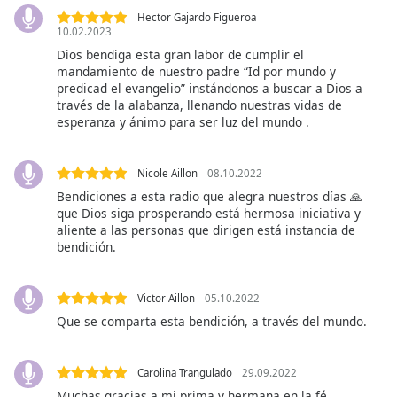
Font
Hector Gajardo Figueroa
10.02.2023
Family
Dios bendiga esta gran labor de cumplir el
mandamiento de nuestro padre “Id por mundo y
predicad el evangelio” instándonos a buscar a Dios a
Reset
través de la alabanza, llenando nuestras vidas de
Done
esperanza y ánimo para ser luz del mundo .
Close
Modal
Dialog
End
Nicole Aillon
08.10.2022
of
Bendiciones a esta radio que alegra nuestros días 🙏
dialog
que Dios siga prosperando está hermosa iniciativa y
aliente a las personas que dirigen está instancia de
window.
bendición.
Victor Aillon
05.10.2022
Que se comparta esta bendición, a través del mundo.
Carolina Trangulado
29.09.2022
Muchas gracias a mi prima y hermana en la fé