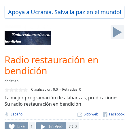
loading.
Play
Apoya a Ucrania. Salva la paz en el mundo!
Video
Play
Skip
Backward
Skip
Forward
Mute
Current
Radio restauración en
Time
0:00
bendición
/
Duration
-:-
Loaded
:
christian
0.00%
Clasificacion:
0.0
Retiradas
:
0
Stream
La mejor programación de alabanzas, predicaciones.
Type
LIVE
Su radio restauración en bendición
Seek to
live,
Español
Sitio web
currently
behind
live
LIVE
Like
1
En Vivo
0