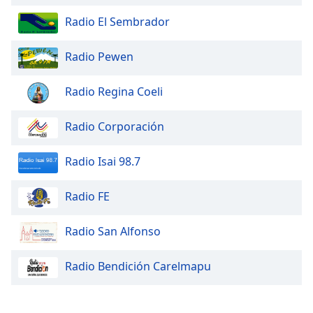
Radio El Sembrador
Opacity
Radio Pewen
Caption
Area
Radio Regina Coeli
Background
Color
Radio Corporación
Opacity
Radio Isai 98.7
Radio FE
Font
Size
Radio San Alfonso
Text
Radio Bendición Carelmapu
Edge
Style