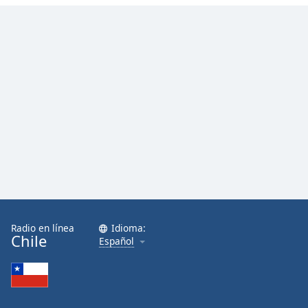
Font
Family
Reset
Done
Close
Modal
Dialog
End
of
dialog
window.
Radio en línea
Idioma:
Chile
Español