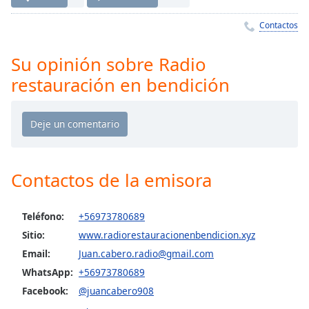
Remaining
Time
-
Contactos
-:-
Su opinión sobre Radio
1x
restauración en bendición
Playback
Rate
Chapters
Chapters
Descriptions
Contactos de la emisora
descriptions
off
,
Teléfono:
+56973780689
selected
Sitio:
www.radiorestauracionenbendicion.xyz
Email:
Juan.cabero.radio@gmail.com
Subtitles
WhatsApp:
+56973780689
subtitles
Facebook:
@juancabero908
settings
,