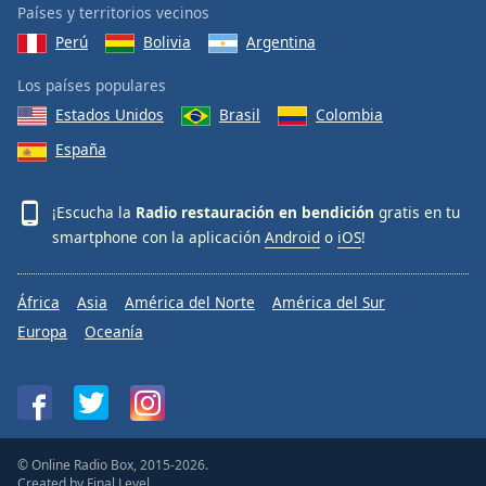
Países y territorios vecinos
Perú
Bolivia
Argentina
Los países populares
Estados Unidos
Brasil
Colombia
España
¡Escucha la
Radio restauración en bendición
gratis en tu
smartphone con la aplicación
Android
o
iOS
!
África
Asia
América del Norte
América del Sur
Europa
Oceanía
© Online Radio Box, 2015-2026.
Created by
Final Level