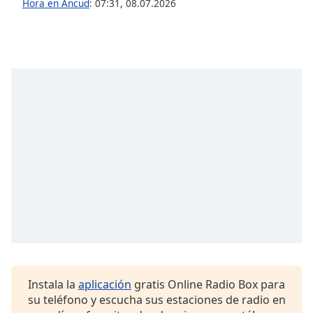
opens
Hora en Ancud
:
07:31
,
08.07.2026
subtitles
settings
dialog
subtitles
off
,
selected
Audio
Track
Picture-
in-
Picture
Fullscreen
This
is
a
modal
window.
Instala la
aplicación
gratis Online Radio Box para
su teléfono y escucha sus estaciones de radio en
Beginning