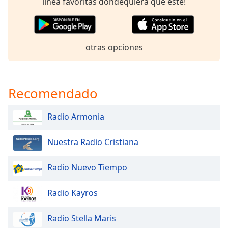
línea favoritas dondequiera que esté!
of
dialog
window.
Escape
otras opciones
will
cancel
and
close
Recomendado
the
window.
Radio Armonia
Text
Color
Nuestra Radio Cristiana
Radio Nuevo Tiempo
Opacity
Radio Kayros
Text
Background
Radio Stella Maris
Color