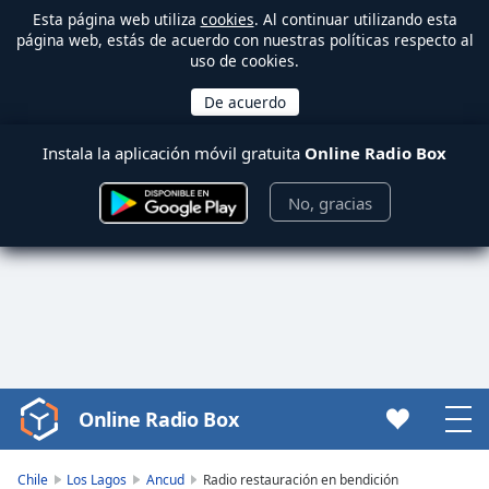
Esta página web utiliza
cookies
. Al continuar utilizando esta
página web, estás de acuerdo con nuestras políticas respecto al
uso de cookies.
Instala la aplicación móvil gratuita
Online Radio Box
No, gracias
Online Radio Box
Video
Player
is
Chile
Los Lagos
Ancud
Radio restauración en bendición