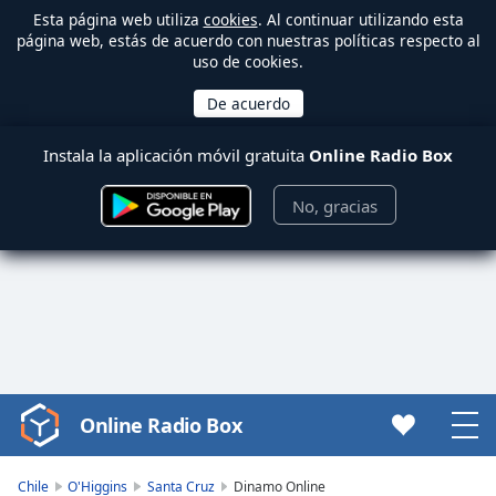
Esta página web utiliza
cookies
. Al continuar utilizando esta
página web, estás de acuerdo con nuestras políticas respecto al
uso de cookies.
Instala la aplicación móvil gratuita
Online Radio Box
No, gracias
Online Radio Box
Video
Player
is
Chile
O'Higgins
Santa Cruz
Dinamo Online