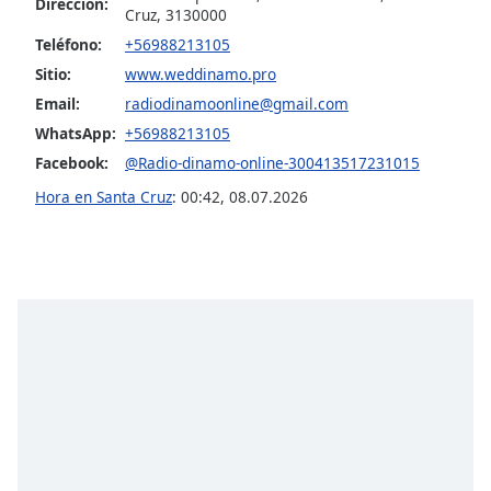
Dirección:
Cruz, 3130000
Teléfono:
+56988213105
Opacity
Sitio:
www.weddinamo.pro
Email:
radiodinamoonline@gmail.com
Caption
WhatsApp:
+56988213105
Area
Background
Facebook:
@Radio-dinamo-online-300413517231015
Color
Hora en Santa Cruz
:
00:42
,
08.07.2026
Opacity
Font
Size
Text
Edge
Style