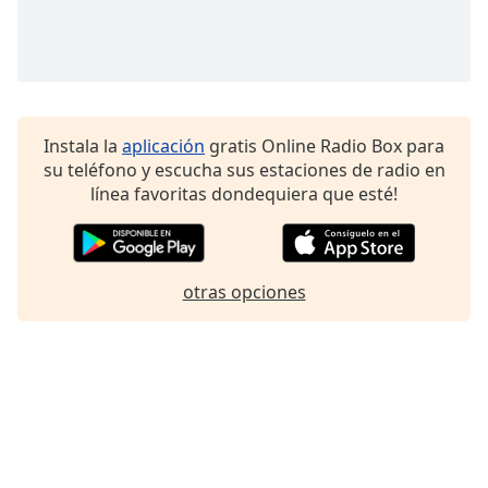
Font
Family
Reset
Done
Instala la
aplicación
gratis Online Radio Box para
Close
su teléfono y escucha sus estaciones de radio en
Modal
línea favoritas dondequiera que esté!
Dialog
End
of
dialog
window.
otras opciones