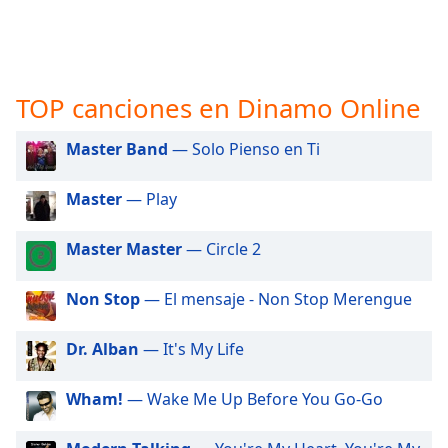
opens
subtitles
settings
dialog
subtitles
TOP canciones en Dinamo Online
off
,
selected
Master Band
— Solo Pienso en Ti
Audio
Track
Master
— Play
Picture-
in-
Master Master
— Circle 2
Picture
Fullscreen
Non Stop
— El mensaje - Non Stop Merengue
This
is
a
Dr. Alban
— It's My Life
modal
window.
Wham!
— Wake Me Up Before You Go-Go
Beginning