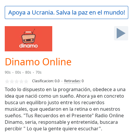
loading.
Play
Apoya a Ucrania. Salva la paz en el mundo!
Video
Play
Skip
Backward
Skip
Forward
Mute
Current
Dinamo Online
Time
0:00
/
90s
00s
80s
70s
Duration
-:-
Clasificacion:
0.0
Retiradas
:
0
Loaded
:
Todo lo dispuesto en la programación, obedece a una
0.00%
idea que nació como un sueño. Ahora ya en concreto
Stream
busca un equilibro justo entre los recuerdos
Type
LIVE
musicales, que quedaron en la retina o en nuestros
Seek to
live,
sueños. "Tus Recuerdos en el Presente" Radio Online
currently
Dinamo, seria, responsable y entretenida, buscara
behind
live
percibir " Lo que la gente quiere escuchar".
LIVE