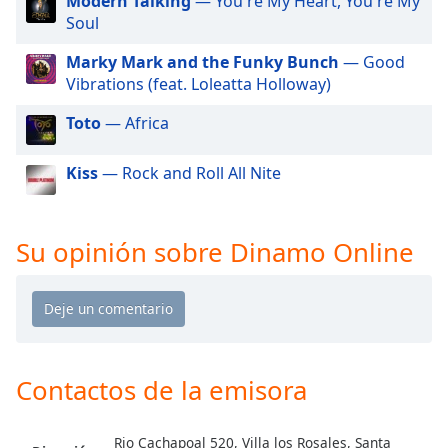
Modern Talking
— You're My Heart, You're My
of
Soul
dialog
window.
Marky Mark and the Funky Bunch
— Good
Escape
Vibrations (feat. Loleatta Holloway)
will
cancel
Toto
— Africa
and
close
Kiss
— Rock and Roll All Nite
the
window.
Su opinión sobre Dinamo Online
Text
Color
Opacity
Contactos de la emisora
Text
Background
Color
Rio Cachapoal 520, Villa los Rosales, Santa