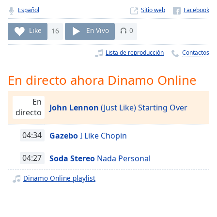
Remaining
Español
Sitio web
Time
-
-:-
Like
16
En Vivo
0
1x
Lista de reproducción
Contactos
Playback
Rate
En directo ahora Dinamo Online
Chapters
Chapters
En
John Lennon
(Just Like) Starting Over
directo
Descriptions
04:34
Gazebo
I Like Chopin
descriptions
off
,
04:27
Soda Stereo
Nada Personal
selected
Dinamo Online playlist
Subtitles
subtitles
settings
,