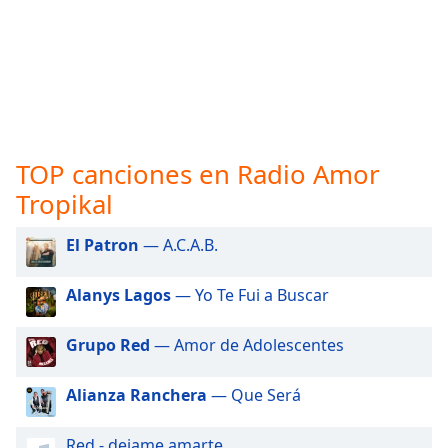
opens
subtitles
settings
dialog
subtitles
off
,
selected
TOP canciones en Radio Amor
Audio
Track
Tropikal
Picture-
in-
El Patron
— A.C.A.B.
Picture
Fullscreen
Alanys Lagos
— Yo Te Fui a Buscar
This
is
a
Grupo Red
— Amor de Adolescentes
modal
window.
Alianza Ranchera
— Que Será
Beginning
Red - dejame amarte