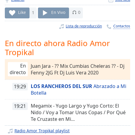
Remaining
Time
-
Like
1
En Vivo
0
-:-
Lista de reproducción
Contactos
1x
Playback
Rate
En directo ahora Radio Amor
Tropikal
Chapters
Chapters
En
Juan Jara - ?? Mix Cumbias Cheleras ?? - Dj
directo
Fenny 2JG Ft Dj Luis Vera 2020
Descriptions
descriptions
LOS RANCHEROS DEL SUR
Abrazado a Mi
19:29
off
,
Botella
selected
Megamix - Yugo Largo y Yugo Corto: El
19:21
Subtitles
Nido / Voy a Tomar Unas Copas / Por Qué
Te Cruzaste en Mi...
subtitles
settings
,
Radio Amor Tropikal playlist