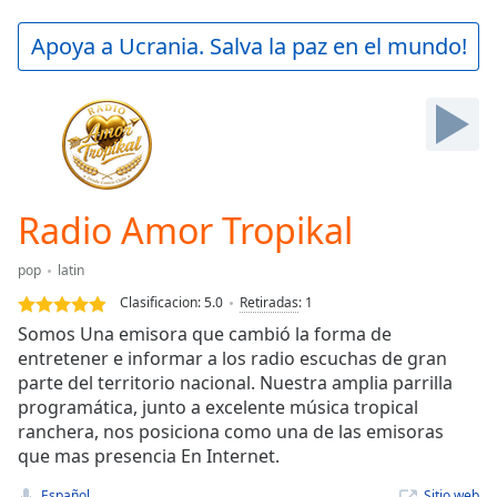
loading.
Play
Apoya a Ucrania. Salva la paz en el mundo!
Video
Play
Skip
Backward
Skip
Forward
Mute
Current
Radio Amor Tropikal
Time
0:00
/
pop
latin
Duration
-:-
Clasificacion:
5.0
Retiradas
:
1
Loaded
:
Somos Una emisora que cambió la forma de
0.00%
entretener e informar a los radio escuchas de gran
Stream
parte del territorio nacional. Nuestra amplia parrilla
Type
LIVE
programática, junto a excelente música tropical
Seek to
live,
ranchera, nos posiciona como una de las emisoras
currently
que mas presencia En Internet.
behind
live
LIVE
Español
Sitio web