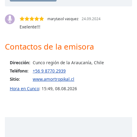
Opacity
marytasol vasquez
24.09.2024
Exelente!!!
Caption
Area
Contactos de la emisora
Background
Color
Dirección:
Cunco región de la Araucanía, Chile
Opacity
Teléfono:
+56 9 8770 2939
Sitio:
www.amortropikal.cl
Font
Hora en Cunco
:
15:49
,
08.08.2026
Size
Text
Edge
Style