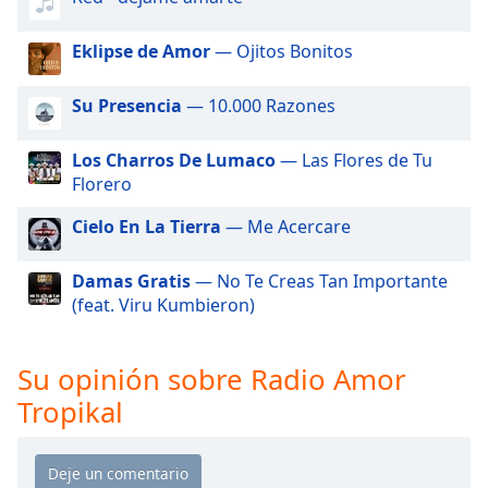
of
dialog
Eklipse de Amor
— Ojitos Bonitos
window.
Escape
will
Su Presencia
— 10.000 Razones
cancel
and
Los Charros De Lumaco
— Las Flores de Tu
close
Florero
the
window.
Cielo En La Tierra
— Me Acercare
Text
Damas Gratis
— No Te Creas Tan Importante
Color
(feat. Viru Kumbieron)
Opacity
Su opinión sobre Radio Amor
Tropikal
Text
Background
Color