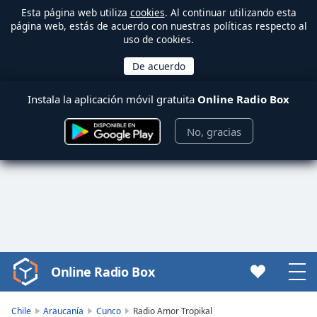
Esta página web utiliza
cookies
. Al continuar utilizando esta
página web, estás de acuerdo con nuestras políticas respecto al
uso de cookies.
Instala la aplicación móvil gratuita
Online Radio Box
No, gracias
Online Radio Box
Video
Player
is
Chile
Araucanía
Cunco
Radio Amor Tropikal