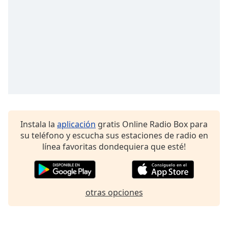
Font
Family
Reset
Done
Close
Modal
Dialog
End
of
dialog
Instala la
aplicación
gratis Online Radio Box para
window.
su teléfono y escucha sus estaciones de radio en
línea favoritas dondequiera que esté!
otras opciones