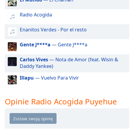
Beginning
of
dialog
Radio Acogida
window.
Escape
Enanitos Verdes - Por el resto
will
cancel
Gente J****a
— Gente J****a
and
close
Carlos Vives
— Nota de Amor (feat. Wisin &
the
Daddy Yankee)
window.
Illapu
— Vuelvo Para Vivir
Text
Color
Opinie Radio Acogida Puyehue
Opacity
Text
Background