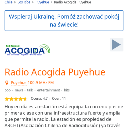
is
Chile
Los Ríos
Puyehue
Radio Acogida Puyehue
loading.
Play
Wspieraj Ukrainę. Pomóż zachować pokój
Video
na świecie!
Play
Skip
Backward
Skip
Forward
Mute
Current
Time
0:00
Radio Acogida Puyehue
/
Duration
-:-
Puyehue
100.9 MHz FM
Loaded
:
0.00%
pop
news
talk
entertainment
hits
Stream
Ocena:
4.7
Ocen
:
11
Type
LIVE
Hoy en día esta estación está equipada con equipos de
Seek to
primera clase con una infraestructura fuerte y amplia
live,
que permite la radio. La estación es propiedad de
currently
behind
ARCHI (Asociación Chilena de Radiodifusión) ya través
live
LIVE