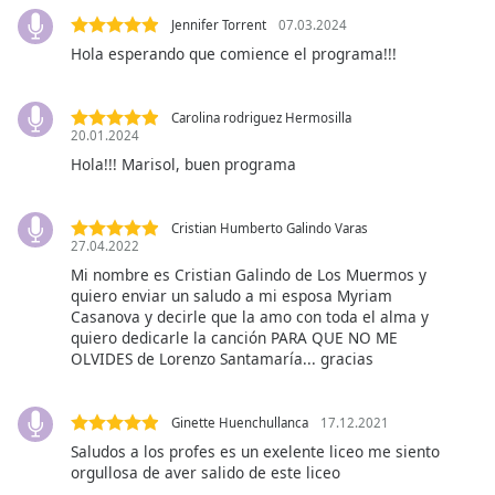
Color
Jennifer Torrent
07.03.2024
Hola esperando que comience el programa!!!
Opacity
Carolina rodriguez Hermosilla
Caption
20.01.2024
Area
Hola!!! Marisol, buen programa
Background
Color
Cristian Humberto Galindo Varas
27.04.2022
Opacity
Mi nombre es Cristian Galindo de Los Muermos y
quiero enviar un saludo a mi esposa Myriam
Casanova y decirle que la amo con toda el alma y
Font
quiero dedicarle la canción PARA QUE NO ME
Size
OLVIDES de Lorenzo Santamaría... gracias
Text
Ginette Huenchullanca
17.12.2021
Edge
Saludos a los profes es un exelente liceo me siento
Style
orgullosa de aver salido de este liceo