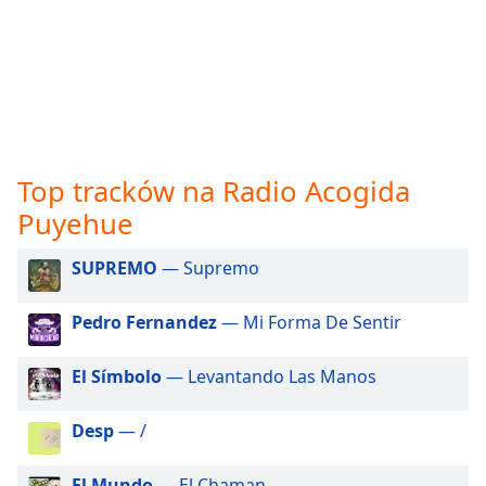
opens
subtitles
settings
dialog
subtitles
off
,
selected
Top tracków na Radio Acogida
Audio
Puyehue
Track
Picture-
SUPREMO
— Supremo
in-
Picture
Pedro Fernandez
— Mi Forma De Sentir
Fullscreen
This
is
El Símbolo
— Levantando Las Manos
a
modal
Desp
— /
window.
El Mundo
— El Chaman