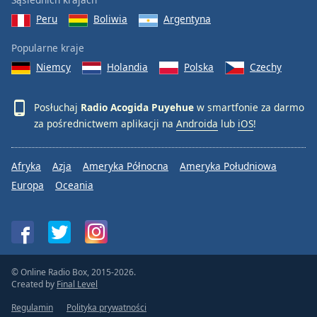
Peru
Boliwia
Argentyna
Popularne kraje
Niemcy
Holandia
Polska
Czechy
Posłuchaj
Radio Acogida Puyehue
w smartfonie za darmo
za pośrednictwem aplikacji na
Androida
lub
iOS
!
Afryka
Azja
Ameryka Północna
Ameryka Południowa
Europa
Oceania
© Online Radio Box, 2015-2026.
Created by
Final Level
Regulamin
Polityka prywatności