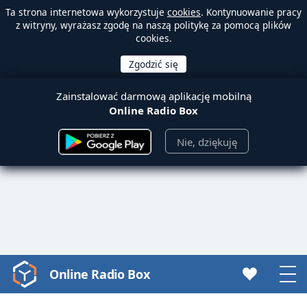
Ta strona internetowa wykorzystuje
cookies
. Kontynuowanie pracy
z witryny, wyrażasz zgodę na naszą politykę za pomocą plików
cookies.
Zainstalować darmową aplikację mobilną
Online Radio Box
Nie, dziękuję
Online Radio Box
Video
Player