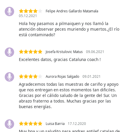
Font
Felipe Andres Gallardo Matamala
Family
05.12.2021
Hola hoy pasamos a pilmaiquen y nos llamó la
atención observar peces muriendo y muertos.¿El río
Reset
está contaminado?
Done
Close
Josefa Krstulovic Matus
09.06.2021
Modal
Dialog
Excelentes datos, gracias Cataluna coach !
End
of
dialog
Aurora Rojas Salgado
09.01.2021
window.
Agradecemos todas las muestras de cariño y apoyo
que nos entregan en estos momentos tan dificiles.
Gracias por el cálido saludo de la gente del Sur. Un
abrazo fraterno a todos. Muchas gracias por las
buenas energías.
Luisa Barria
17.12.2020
Muy bna y un saludito para andres antilef catalan de