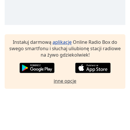
Instałuj darmową
aplikację
Online Radio Box do
swego smartfonu i słuchaj uliubionę stacji radiowe
na żywo gdziekolwiek!
inne opcje