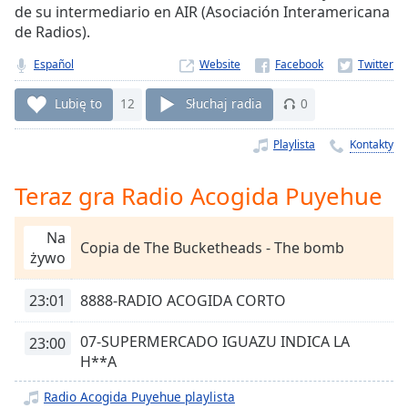
de su intermediario en AIR (Asociación Interamericana
Remaining
de Radios).
Time
-
-:-
Español
Website
1x
Lubię to
12
Słuchaj radia
0
Playback
Rate
Playlista
Kontakty
Chapters
Teraz gra Radio Acogida Puyehue
Chapters
Na
Descriptions
Copia de The Bucketheads - The bomb
żywo
descriptions
off
,
23:01
8888-RADIO ACOGIDA CORTO
selected
07-SUPERMERCADO IGUAZU INDICA LA
23:00
Subtitles
H**A
subtitles
Radio Acogida Puyehue playlista
settings
,